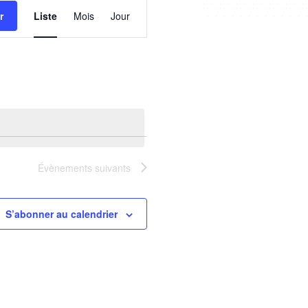
de
r
Liste
Mois
Jour
vues
Évènement
Évènements
suivants
S’abonner au calendrier