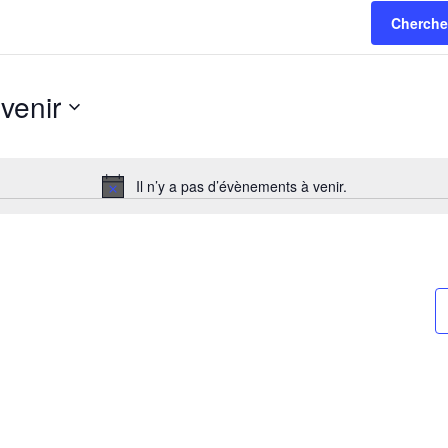
Cherche
venir
ectionnez
e.
Il n’y a pas d’évènements à venir.
Notice