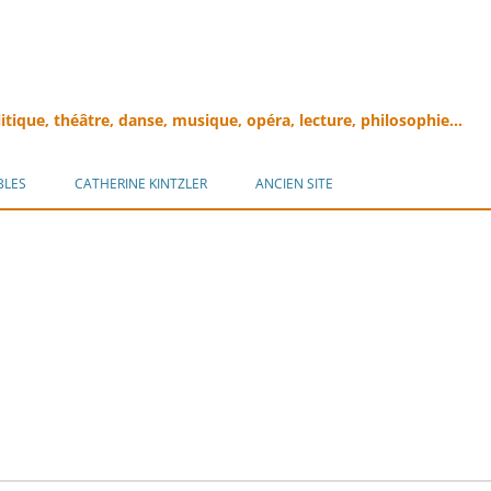
litique, théâtre, danse, musique, opéra, lecture, philosophie…
Aller
au
BLES
CATHERINE KINTZLER
ANCIEN SITE
contenu