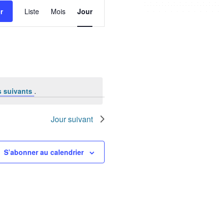
de
r
Liste
Mois
Jour
vues
Évènement
 suivants
.
Jour suivant
S’abonner au calendrier