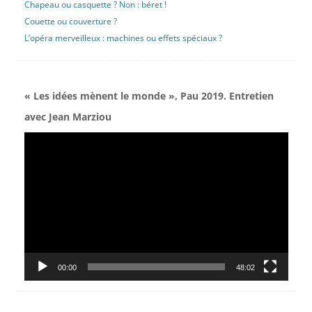
Chapeau ou casquette ? Non : béret !
Couette ou couverture ?
L’opéra merveilleux : machines ou effets spéciaux ?
« Les idées mènent le monde », Pau 2019. Entretien
avec Jean Marziou
Lecteur
vidéo
00:00
48:02