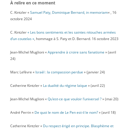
À relire en ce moment
C. Kintzler «
Samuel Paty, Dominique Bernard, in memoriam
« , 16
octobre 2024
C. Kintzler
« Les bons sentiments et les saintes nitouches armées
d’un coutelas »
, hommage à S. Paty et D. Bernard. 16 octobre 2023
Jean-Michel Muglioni «
Apprendre à croire sans fanatisme
» (avril
24)
Marc Lefèvre «
Israël : la compassion perdue
» (janvier 24)
Catherine Kintzler «
La dualité du régime laïque
» (avril 22)
Jean-Michel Muglioni «
Qu’est-ce que vouloir l’universel ?
» (mai 20)
André Perrin «
De quoi le nom de Le Pen est-il le nom?
» (avril 18)
Catherine Kintzler «
Du respect érigé en principe. Blasphème et