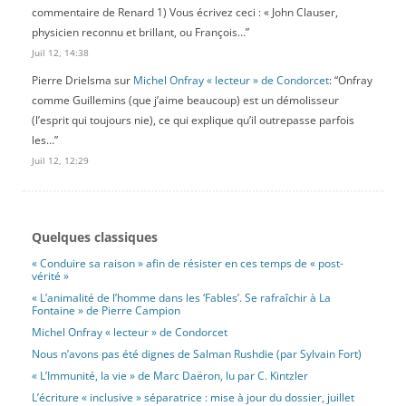
commentaire de Renard 1) Vous écrivez ceci : « John Clauser,
physicien reconnu et brillant, ou François…
”
Juil 12, 14:38
Pierre Drielsma
sur
Michel Onfray « lecteur » de Condorcet
: “
Onfray
comme Guillemins (que j’aime beaucoup) est un démolisseur
(l’esprit qui toujours nie), ce qui explique qu’il outrepasse parfois
les…
”
Juil 12, 12:29
Quelques classiques
« Conduire sa raison » afin de résister en ces temps de « post-
vérité »
« L’animalité de l’homme dans les ‘Fables’. Se rafraîchir à La
Fontaine » de Pierre Campion
Michel Onfray « lecteur » de Condorcet
Nous n’avons pas été dignes de Salman Rushdie (par Sylvain Fort)
« L’Immunité, la vie » de Marc Daëron, lu par C. Kintzler
L’écriture « inclusive » séparatrice : mise à jour du dossier, juillet