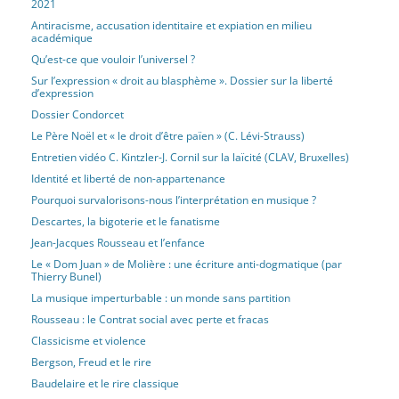
2021
Antiracisme, accusation identitaire et expiation en milieu
académique
Qu’est-ce que vouloir l’universel ?
Sur l’expression « droit au blasphème ». Dossier sur la liberté
d’expression
Dossier Condorcet
Le Père Noël et « le droit d’être païen » (C. Lévi-Strauss)
Entretien vidéo C. Kintzler-J. Cornil sur la laïcité (CLAV, Bruxelles)
Identité et liberté de non-appartenance
Pourquoi survalorisons-nous l’interprétation en musique ?
Descartes, la bigoterie et le fanatisme
Jean-Jacques Rousseau et l’enfance
Le « Dom Juan » de Molière : une écriture anti-dogmatique (par
Thierry Bunel)
La musique imperturbable : un monde sans partition
Rousseau : le Contrat social avec perte et fracas
Classicisme et violence
Bergson, Freud et le rire
Baudelaire et le rire classique