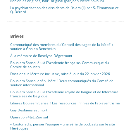
Renier les origines, haïr l’original (par Jean-Pierre Sakoun)
La psychiatrisation des dissidents de l’islam (II) par S. Elmansour et
Q. Bérard
Brèves
Communiqué des membres du ‘Conseil des sages de la laïcité’ :
soutien à Ghaleb Bencheikh
À la mémoire de Roselyne Dégremont
Boualem Sansal élu à l’Académie française. Communiqué du
Comité de soutien
Dossier sur l’écriture inclusive, mise à jour du 22 janvier 2026
Boualem Sansal enfin libéré ! Deux communiqués du Comité de
soutien international
Boualem Sansal élu à l’Académie royale de langue et de littérature
françaises de Belgique
Libérez Boulaem Sansal ! Les ressources infinies de l’aplaventrisme
Guy Desbiens est mort
Opération #JeLisSansal
« Castoriadis, penser l’époque » une série de podcasts sur le site
Hérétiques