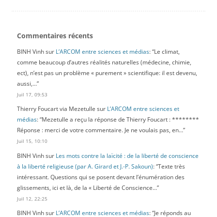
Commentaires récents
BINH Vinh
sur
L’ARCOM entre sciences et médias
: “
Le climat,
comme beaucoup d’autres réalités naturelles (médecine, chimie,
ect), n’est pas un problème « purement » scientifique: il est devenu,
aussi,…
”
Juil 17, 09:53
Thierry Foucart via Mezetulle
sur
L’ARCOM entre sciences et
médias
: “
Mezetulle a reçu la réponse de Thierry Foucart : ********
Réponse : merci de votre commentaire. Je ne voulais pas, en…
”
Juil 15, 10:10
BINH Vinh
sur
Les mots contre la laïcité : de la liberté de conscience
à la liberté religieuse (par A. Girard et J.-P. Sakoun)
: “
Texte très
intéressant. Questions qui se posent devant l’énumération des
glissements, ici et là, de la « Liberté de Conscience…
”
Juil 12, 22:25
BINH Vinh
sur
L’ARCOM entre sciences et médias
: “
Je réponds au