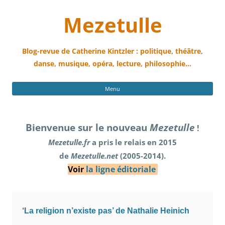
Mezetulle
Blog-revue de Catherine Kintzler : politique, théâtre,
danse, musique, opéra, lecture, philosophie…
All
Menu
au
con
Bienvenue sur le nouveau
Mezetulle
!
Mezetulle.fr
a pris le relais en 2015
de
Mezetulle.net
(2005-2014).
Voir
la ligne éditoriale
‘La religion n’existe pas’ de Nathalie Heinich