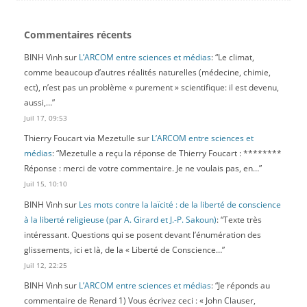
sur la funeste voie tracée par les méthodes des tribunaux de
l’Inquisition et de la Terreur.
Commentaires récents
[lire plus]
BINH Vinh
sur
L’ARCOM entre sciences et médias
: “
Le climat,
comme beaucoup d’autres réalités naturelles (médecine, chimie,
Une histoire longue de la laïcité
ect), n’est pas un problème « purement » scientifique: il est devenu,
Différenciation des sphères et contingence
aussi,…
”
Publié le 26 mai 2026 par Jean-Pierre Castel
Juil 17, 09:53
Diaporama
Laïcité
Thierry Foucart via Mezetulle
sur
L’ARCOM entre sciences et
Lecture, philosophie générale, littérature, histoire
Revue
médias
: “
Mezetulle a reçu la réponse de Thierry Foucart : ********
Pour réfléchir sur la laïcité, Jean-Pierre Castel s’appuie sur une «
Réponse : merci de votre commentaire. Je ne voulais pas, en…
”
histoire longue », celle de la différenciation des sphères du vrai,
Juil 15, 10:10
du bien et du juste dont l’unité structurait le monde antique et
médiéval. Loin d’être due au christianisme ou d’apparaître
BINH Vinh
sur
Les mots contre la laïcité : de la liberté de conscience
brusquement avec la modernité, celle-ci est progressive et passe
à la liberté religieuse (par A. Girard et J.-P. Sakoun)
: “
Texte très
par des phases de distinction avant qu’on puisse parler de
intéressant. Questions qui se posent devant l’énumération des
séparation. L’auteur s’interroge principalement sur l’émergence
glissements, ici et là, de la « Liberté de Conscience…
”
de l’autonomie du politique, parallèle à celle de l’autonomie des
Juil 12, 22:25
savoirs et à l’institutionnalisation séparée du religieux. Une
conséquence importante est que l’individu n’est plus fixé à une
BINH Vinh
sur
L’ARCOM entre sciences et médias
: “
Je réponds au
appartenance, mais se pense abstraitement, ce qui est une
commentaire de Renard 1) Vous écrivez ceci : « John Clauser,