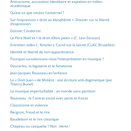
Antiracisme, accusation identitaire et expiation en milieu
contemporain abrités par le politiquement correct – New Age,
académique
culte de la nouvelle Isis, religion kémitiste, eugénisme
Qu’est-ce que vouloir l’universel ?
intersectionnel, transsexualisme, artificialisme post-humaniste,
Sur l’expression « droit au blasphème ». Dossier sur la liberté
post-féminisme LGBTQI+ et en analyse les racines théosophiques
d’expression
: « tout cela resterait incompréhensible si l’on persistait à ignorer
Dossier Condorcet
les fondements superstitieux de l’idéologie intersectionnelle ».
Le Père Noël et « le droit d’être païen » (C. Lévi-Strauss)
[lire plus]
Entretien vidéo C. Kintzler-J. Cornil sur la laïcité (CLAV, Bruxelles)
Identité et liberté de non-appartenance
Renier les origines, haïr l’original (par Jean-Pierre
Pourquoi survalorisons-nous l’interprétation en musique ?
1
Sakoun)
Descartes, la bigoterie et le fanatisme
La haine envers les Juifs, haine de la filiation
Jean-Jacques Rousseau et l’enfance
Publié le 6 mai 2026 par Auteur Invité
Le « Dom Juan » de Molière : une écriture anti-dogmatique (par
Lecture, philosophie générale, littérature, histoire
Revue
Thierry Bunel)
La musique imperturbable : un monde sans partition
Pourquoi les Juifs suscitent-ils, depuis des millénaires, une haine
si tenace et singulière, irréductible à un racisme ou une
Rousseau : le Contrat social avec perte et fracas
xénophobie ordinaires ? Lecteur de Jean-François Lyotard, de
Classicisme et violence
Pascal Ory et de François Rachline, Jean-Pierre Sakoun avance et
Bergson, Freud et le rire
analyse deux thèses pour méditer cette question. L’antériorité
Baudelaire et le rire classique
chronologique du judaïsme sur les deux autres monothéismes et
Chapeau ou casquette ? Non : béret !
sa survivance obstinée nourrissent une profonde ambivalence