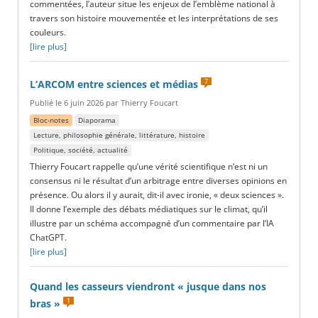
commentées, l’auteur situe les enjeux de l’emblème national à
travers son histoire mouvementée et les interprétations de ses
couleurs.
[lire plus]
7
L’ARCOM entre sciences et médias
Publié le 6 juin 2026 par Thierry Foucart
Bloc-notes
Diaporama
Lecture, philosophie générale, littérature, histoire
Politique, société, actualité
Thierry Foucart rappelle qu’une vérité scientifique n’est ni un
consensus ni le résultat d’un arbitrage entre diverses opinions en
présence. Ou alors il y aurait, dit-il avec ironie, « deux sciences ».
Il donne l’exemple des débats médiatiques sur le climat, qu’il
illustre par un schéma accompagné d’un commentaire par l’IA
ChatGPT.
[lire plus]
Quand les casseurs viendront « jusque dans nos
1
bras »