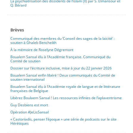
La psychiatrisation des dissidents de l’islam (II) par S. Elmansour et
de l’apaiser, son analyse la fortifie.
Q. Bérard
[lire plus]
En relisant ‘Les Dieux ont soif’ – Rappels pour notre
Brèves
temps
Communiqué des membres du ‘Conseil des sages de la laïcité’ :
Publié le 31 mai 2026 par Sabine Prokhoris
soutien à Ghaleb Bencheikh
Diaporama
Politique, société, actualité
Revue
À la mémoire de Roselyne Dégremont
Dans ‘Le Mirage #MeToo’ Sabine Prokhoris démontait les
Boualem Sansal élu à l’Académie française. Communiqué du
Comité de soutien
paralogismes inquisitoriaux qui se répandent sous le mot-dièse
#MeToo. Dans un article publié en 2022 sur Mezetulle, elle
Dossier sur l’écriture inclusive, mise à jour du 22 janvier 2026
écrivait : « Il s’agit de court-circuiter l’institution judiciaire, et de se
Boualem Sansal enfin libéré ! Deux communiqués du Comité de
soutien international
faire « justice » hors de toute enquête judiciaire, sans procès,
sans tribunal, mais en imposant son « récit » à l’opinion publique,
Boualem Sansal élu à l’Académie royale de langue et de littérature
françaises de Belgique
par la voie des médias. » et elle montrait comment la vague
#MeeToo attaque les principes fondamentaux du droit pénal.
Libérez Boulaem Sansal ! Les ressources infinies de l’aplaventrisme
Elle se penche ici à nouveau, cette fois à la lumière de la lecture
Guy Desbiens est mort
du roman d’Anatole France ‘Les Dieux ont soif’, sur les
Opération #JeLisSansal
mécanismes de « l’abjecte jouissance qui s’empare des meutes
« Castoriadis, penser l’époque » une série de podcasts sur le site
justicières sitôt qu’elles ont un coupable à se mettre sous la dent
Hérétiques
». Considérer que l’accusation vaut preuve, c’est enclencher la
destruction systématique des principes de la justice et s’engager