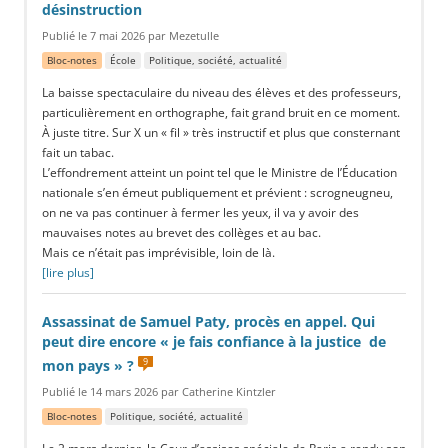
désinstruction
Publié le 7 mai 2026 par Mezetulle
Bloc-notes
École
Politique, société, actualité
La baisse spectaculaire du niveau des élèves et des professeurs,
particulièrement en orthographe, fait grand bruit en ce moment.
À juste titre. Sur X un « fil » très instructif et plus que consternant
fait un tabac.
L’effondrement atteint un point tel que le Ministre de l’Éducation
nationale s’en émeut publiquement et prévient : scrogneugneu,
on ne va pas continuer à fermer les yeux, il va y avoir des
mauvaises notes au brevet des collèges et au bac.
Mais ce n’était pas imprévisible, loin de là.
[lire plus]
Assassinat de Samuel Paty, procès en appel. Qui
peut dire encore « je fais confiance à la justice de
9
mon pays » ?
Publié le 14 mars 2026 par Catherine Kintzler
Bloc-notes
Politique, société, actualité
Le 2 mars dernier, la Cour d’assises spéciale de Paris a rendu son