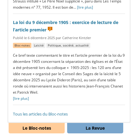
Strauss intitulé « Le Père Noël supplicié », paru dans Les Temps
modernes n° 77, 1952. Il est bon de…
[lire plus]
La loi du 9 décembre 1905 : exercice de lecture de
2
l’article premier
Publié le 6 décembre 2025 par Catherine Kintzler
Bloc-notes
Laïcité
Politique, société, actualité
Ce bref texte commentant le titre et l’article premier de la loi du 9
décembre 1905 concernant la séparation des églises et de l’État
a été présenté lors du colloque « 1905-2025 : les 120 ans d’une
idée neuve » organisé par le Conseil des Sages de la laïcité le 5
décembre 2025 au Lycée Diderot (Paris), au sein d’une table
ronde où intervenaient aussi les historiens Jean-François Chanet
et Patrick Weil.
[lire plus]
Tous les articles du Bloc-notes
Articles de fond, écrits sans hâte, argumentés, parfois longs
Le Bloc-notes
La Revue
ou même casse-pieds : c’est exprès !