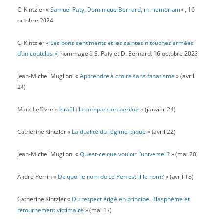
2
P. Sakoun)
C. Kintzler «
Samuel Paty, Dominique Bernard, in memoriam
« , 16
Publié le 1 juillet 2026 par Co-auteurs
octobre 2024
Diaporama
Laïcité
Politique, société, actualité
Revue
C. Kintzler
« Les bons sentiments et les saintes nitouches armées
Aline Girard et Jean-Pierre Sakoun analysent un glissement
lexical : l’usage, dans maint texte officiel, des expressions «
d’un coutelas »
, hommage à S. Paty et D. Bernard. 16 octobre 2023
liberté de religion » et « liberté religieuse » pour caractériser la
laïcité. Or la « liberté de religion » s’inscrit dans la liberté
Jean-Michel Muglioni «
Apprendre à croire sans fanatisme
» (avril
d’opinion. Et la République « assure la liberté de conscience » :
24)
cette dernière, non seulement est plus large que la « liberté de
religion », mais elle concerne les individus, alors que la « liberté
Marc Lefèvre «
Israël : la compassion perdue
» (janvier 24)
religieuse », permet d’ériger des groupes d’appartenance en
sujets principaux d’exercice de la liberté et de structuration de la
vie publique. En plaçant la notion de « religion », et surtout celle
Catherine Kintzler «
La dualité du régime laïque
» (avril 22)
de « liberté religieuse », en position clé, ce glissement inverse les
principes et se révèle comme une double opération politique qui
Jean-Michel Muglioni «
Qu’est-ce que vouloir l’universel ?
» (mai 20)
« […] modifie le centre de gravité de la laïcité, en le déplaçant de
l’individu singulier et citoyen vers sa communauté
André Perrin «
De quoi le nom de Le Pen est-il le nom?
» (avril 18)
d’appartenance. [Et qui] tend à faire de la laïcité un instrument de
gestion du religieux, alors qu’elle est historiquement un principe
Catherine Kintzler «
Du respect érigé en principe. Blasphème et
de limitation de son emprise. ». Si on n’y prend pas garde, c’est
l’universalisme républicain qui est renversé, car alors « la
retournement victimaire
» (mai 17)
religion cesse d’être un fait privé dont la manifestation est