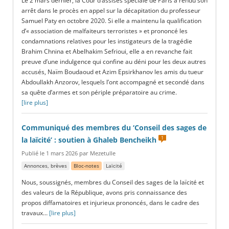
arrêt dans le procès en appel sur la décapitation du professeur
Samuel Paty en octobre 2020. Si elle a maintenu la qualification
d’« association de malfaiteurs terroristes » et prononcé les
condamnations relatives pour les instigateurs de la tragédie
Brahim Chnina et Abelhakim Sefrioui, elle a en revanche fait
preuve d’une indulgence qui confine au déni pour les deux autres
accusés, Naïm Boudaoud et Azim Epsirkhanov les amis du tueur
Abdoullakh Anzorov, lesquels l’ont accompagné et secondé dans
sa quête d’armes et son périple préparatoire au crime.
[lire plus]
Communiqué des membres du ‘Conseil des sages de
1
la laïcité’ : soutien à Ghaleb Bencheikh
Publié le 1 mars 2026 par Mezetulle
Annonces, brèves
Bloc-notes
Laïcité
Nous, soussignés, membres du Conseil des sages de la laïcité et
des valeurs de la République, avons pris connaissance des
propos diffamatoires et injurieux prononcés, dans le cadre des
travaux…
[lire plus]