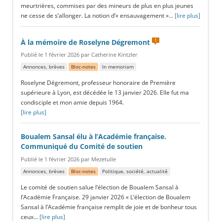
meurtrières, commises par des mineurs de plus en plus jeunes
ne cesse de s’allonger. La notion d’« ensauvagement »…
[lire plus]
1
À la mémoire de Roselyne Dégremont
Publié le 1 février 2026 par Catherine Kintzler
Annonces, brèves
Bloc-notes
In memoriam
Roselyne Dégremont, professeur honoraire de Première
supérieure à Lyon, est décédée le 13 janvier 2026. Elle fut ma
condisciple et mon amie depuis 1964.
[lire plus]
Boualem Sansal élu à l’Académie française.
Communiqué du Comité de soutien
Publié le 1 février 2026 par Mezetulle
Annonces, brèves
Bloc-notes
Politique, société, actualité
Le comité de soutien salue l’élection de Boualem Sansal à
l’Académie Française. 29 janvier 2026 « L’élection de Boualem
Sansal à l’Académie française remplit de joie et de bonheur tous
ceux…
[lire plus]