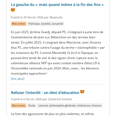
La gauche du « mais quand même à la fin des fins »
1
Publié le 20 février 2026 par Mezetulle
Bloc-notes
Politique, société, actualité
En juin 2025, Jérôme Guedj, député PS, s’indignait à juste titre de
l’antisémitisme de Jean-Luc Mélenchon en des termes bien
sentis. En juillet 2025, il cosignait dans Marianne, avec d’autres
élus PS, une tribune contre l’usage du terme « islamophobie » par
les instances du PS. Comme Mezetulle l’a écrit à l’époque, on
pouvait être tenté de voir là des signes d’une rupture avec la
calamiteuse alliance NFP qui avait conduit nombre d’élus LFI à
l’Assemblée nationale en juin 2024. Mais, mais… les élections
municipales approchent !
[lire plus]
4
Refuser l’interdit : un déni d’éducation
Publié le 6 février 2026 par Catherine Kintzler
Bloc-notes
École
Lecture, philosophie générale, littérature, histoire
La liste des agressions de plus en plus violentes, et même