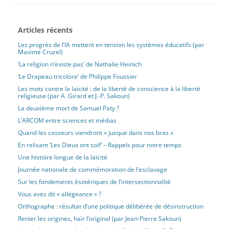
encadrée pour devenir une dimension structurante de l’identité
publique ».
Articles récents
[lire plus]
Les progrès de l’IA mettent en tension les systèmes éducatifs (par
Maxime Cruzel)
La deuxième mort de Samuel Paty ?
‘La religion n’existe pas’ de Nathalie Heinich
Publié le 28 juin 2026 par Martine Verlhac
‘Le Drapeau tricolore’ de Philippe Foussier
Diaporama
École
Laïcité
Politique, société, actualité
Recensions
Les mots contre la laïcité : de la liberté de conscience à la liberté
Revue
religieuse (par A. Girard et J.-P. Sakoun)
Il serait impropre de parler de colère pour qualifier l’émotion
La deuxième mort de Samuel Paty ?
dont Martine Verlhac fait part ici après avoir vu le film L’Abandon.
L’ARCOM entre sciences et médias
Il s’agit bien plutôt de l’indignation d’un professeur qui ne
Quand les casseurs viendront « jusque dans nos bras »
pardonne pas à « une certaine gauche » une trahison certaine,
En relisant ‘Les Dieux ont soif’ – Rappels pour notre temps
poursuivie inlassablement par des décennies de saccage de ce
que devrait être l’institution « Éducation nationale ». Non
Une histoire longue de la laïcité
seulement Samuel Paty a été abandonné par les bien-pensants,
Journée nationale de commémoration de l’esclavage
mais, à la sortie du film, l’inertie se réanime pour retrouver les
Sur les fondements ésotériques de l’intersectionnalité
accents abjects de l’inversion accusatoire : oui le film est bon… «
Vous avez dit « allégeance » ?
mais »… défendre Samuel Paty, ne serait-ce pas, quand même,
Orthographe : résultat d’une politique délibérée de désinstruction
un peu « raciste », ne serait-ce pas un peu « d’extrême droite » ?
À la différence de la colère, l’indignation ne retombe pas : car,
Renier les origines, haïr l’original (par Jean-Pierre Sakoun)
reposant comme le disait Descartes sur « de justes raisons », loin