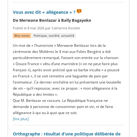
2
Vous avez dit « allégeance » ?
De Merwane Benlazar à Bally Bagayoko
Publié le 8 mai 2026 par Catherine Kintzler
Bloc-notes
Politique, société, actualité
Un mot de « l’humoriste » Merwane Benlazar lors de la
cérémonie des Molières le 4 mai aux Folies Bergère a été
particulièrement remarqué. Faisant son entrée sur la chanson
« Douce France » vêtu d’une marinière (« on ne peut faire plus
français »), après avoir précisé que sa barbe inculte « a poussé
en France », il se voit remettre une baguette de pain par
l’animateur. Ce dernier enchaîne en lui présentant une bouteille
de vin – qu’il repousse, avec ce propos : « mon allégeance à la
République a des limites ».
Que M. Benlazar se rassure. La République française ne
demande à personne de consommer pain et vin, ni de faire
allégeance à qui ou à quoi que ce soit.
[lire plus]
Orthographe : résultat d’une politique délibérée de