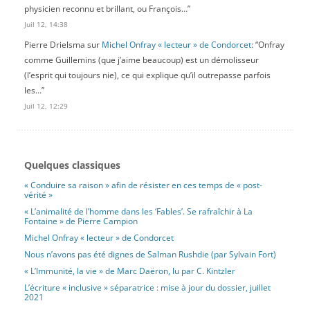
libération. Aboutissement de ce processus, le moment laïque
physicien reconnu et brillant, ou François…
”
institutionnalise la séparation et permet la coexistence des
Juil 12, 14:38
libertés.
On peut certes discuter la définition finale que l’auteur propose
Pierre Drielsma
sur
Michel Onfray « lecteur » de Condorcet
: “
Onfray
de la laïcité (essentiellement liée pour lui à la question de la
comme Guillemins (que j’aime beaucoup) est un démolisseur
pluralité des convictions) et s’interroger sur l’idée d’un modèle
(l’esprit qui toujours nie), ce qui explique qu’il outrepasse parfois
états-unien, mais il faut souligner que, en lisant cette
les…
”
passionnante « histoire longue », on s’instruit et on se délivre de
Juil 12, 12:29
maint préjugé.
[lire plus]
Sur les fondements ésotériques de
Quelques classiques
1
l’intersectionnalité
« Conduire sa raison » afin de résister en ces temps de « post-
vérité »
Publié le 9 mai 2026 par François Rastier
« L’animalité de l’homme dans les ‘Fables’. Se rafraîchir à La
Diaporama
Lecture, philosophie générale, littérature, histoire
Revue
Fontaine » de Pierre Campion
Dans le prolongement d’études antérieures, François Rastier
Michel Onfray « lecteur » de Condorcet
explore, avec une érudition éblouissante, les fondements
Nous n’avons pas été dignes de Salman Rushdie (par Sylvain Fort)
mystiques de l’intersectionnalité. On y voit réapparaître le
« L’Immunité, la vie » de Marc Daëron, lu par C. Kintzler
schème raciste du darwinisme social, sous la forme de
L’écriture « inclusive » séparatrice : mise à jour du dossier, juillet
l’homologation de la hiérarchie raciale et de la hiérarchie
2021
sexuelle. L’auteur passe en revue les foyers de l’irrationalisme