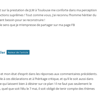
et sur la prestation de JLM à Toulouse me conforte dans ma perception
nctions suprêmes ! Tout comme vous, j’ai reconnu l’homme héritier du
ent besoin pour se reconstruire !
 de sens que je m’empresse de partager sur ma page FB
ler
Auteur de l’article
n et mon état d’esprit dans les réponses aux commentaires précédents.
e à ces déclarations et à l’héritage critique, et qu’il le soit aussi dans
ui laissent bien à désirer sur ce plan ! Il ne faut pas seulement le
e, quel que soit l’élu le 7 mai, il soit obligé de tenir compte des thèmes