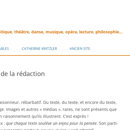
litique, théâtre, danse, musique, opéra, lecture, philosophie…
Aller
au
ABLES
CATHERINE KINTZLER
ANCIEN SITE
contenu
 de la rédaction
aisonneur, rébarbatif. Du texte, du texte, et encore du texte,
ge. Images et autres « médias », rares, ne sont présents que
raisonnement qu’ils illustrent. C’est exprès !
ux :
que chaque texte soulève un enjeu pour la pensée
. Son parti-