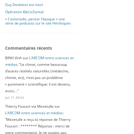
Guy Desbiens est mort
Opération #JeLisSansal
« Castoriadis, penser l’époque » une
série de podcasts sur le site Hérétiques
Commentaires récents
BINH Vinh
sur
L’ARCOM entre sciences et
médias
: “
Le climat, comme beaucoup
d’autres réalités naturelles (médecine,
chimie, ect), n’est pas un problème
« purement » scientifique: il est devenu,
aussi,…
”
Juil 17, 09:53
Thierry Foucart via Mezetulle
sur
L’ARCOM entre sciences et médias
:
“
Mezetulle a reçu la réponse de Thierry
Foucart : ******** Réponse : merci de
votre commentaire. Je ne voulais pas,