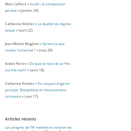
Marc Lefèvre «
Israël : la compassion
perdue
» (janvier 24)
Catherine Kintzler «
La dualité du régime
laïque
» (avril 22)
Jean-Michel Muglioni «
Qu’est-ce que
vouloir l’universel ?
» (mai 20)
André Perrin «
De quoi le nom de Le Pen
est-il le nom?
» (avril 18)
Catherine Kintzler «
Du respect érigé en
principe. Blasphème et retournement
victimaire
» (mai 17)
Articles récents
Les progrès de l’IA mettent en tension les