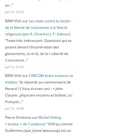
en…
”
Juil 15, 10:10
BINH Vinh
sur
Les mots contre la laïcité :
de la liberté de conscience à la liberté
religieuse (par A. Girard et J.-P. Sakoun)
:
“
Texte très intéressant. Questions qui se
posent devant l’énumération des
glissements, ici et là, de la « Liberté de
Conscience…
”
Juil 12, 22:25
BINH Vinh
sur
L’ARCOM entre sciences et
médias
: “
Je réponds au commentaire de
Renard 1) Vous écrivez ceci : « John
Clauser, physicien reconnu et brillant, ou
François…
”
Juil 12, 14:38
Pierre Drielsma
sur
Michel Onfray
« lecteur » de Condorcet
: “
Onfray comme
Guillemins (que j’aime beaucoup) est un