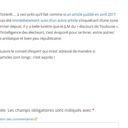
térêt…. à ceci près qu’il fait comme si
un article publié en avril 2017
 pas été
immédiatement suivi d’un autre article
s’inquiétant d’une zone
irmer depuis. Il y a belle lurette que le JLM du « discours de Toulouse »,
l’intelligence des électeurs, s’est évaporé pour se livrer, entre autres
e antilaïque et bien peu républicaine.
 suivre le conseil d’expert qui m’est adressé de manière si
icles sont longs : c’est exprès !
iée.
Les champs obligatoires sont indiqués avec
*
cation des commentaires