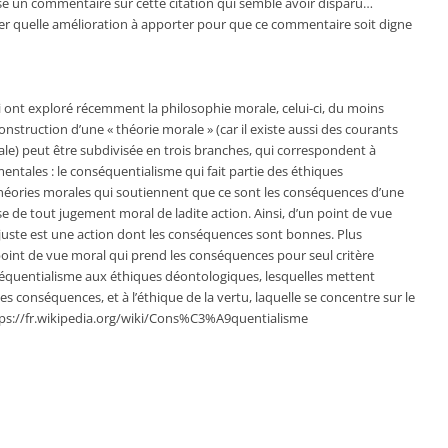
éposé un commentaire sur cette citation qui semble avoir disparu…
er quelle amélioration à apporter pour que ce commentaire soit digne
ont exploré récemment la philosophie morale, celui-ci, du moins
onstruction d’une « théorie morale » (car il existe aussi des courants
ale) peut être subdivisée en trois branches, qui correspondent à
tales : le conséquentialisme qui fait partie des éthiques
théories morales qui soutiennent que ce sont les conséquences d’une
e de tout jugement moral de ladite action. Ainsi, d’un point de vue
juste est une action dont les conséquences sont bonnes. Plus
point de vue moral qui prend les conséquences pour seul critère
équentialisme aux éthiques déontologiques, lesquelles mettent
ses conséquences, et à l’éthique de la vertu, laquelle se concentre sur le
https://fr.wikipedia.org/wiki/Cons%C3%A9quentialisme