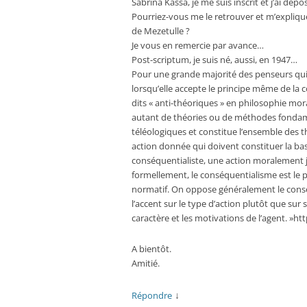
Sabrina Kassa, je me suis inscrit et j’ai d
Pourriez-vous me le retrouver et m’expliqu
de Mezetulle ?
Je vous en remercie par avance…
Post-scriptum, je suis né, aussi, en 1947…
Pour une grande majorité des penseurs qui 
lorsqu’elle accepte le principe même de la c
dits « anti-théoriques » en philosophie mor
autant de théories ou de méthodes fondamen
téléologiques et constitue l’ensemble des 
action donnée qui doivent constituer la bas
conséquentialiste, une action moralement 
formellement, le conséquentialisme est le 
normatif. On oppose généralement le cons
l’accent sur le type d’action plutôt que sur 
caractère et les motivations de l’agent. »
A bientôt.
Amitié.
↓
Répondre