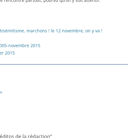
se rencontre partout, pourvu qu’on y soit attentif.
ntisémitisme, marchons ! le 12 novembre, on y va !
2005-novembre 2015
ier 2015
 »
 éditos de la rédaction
”