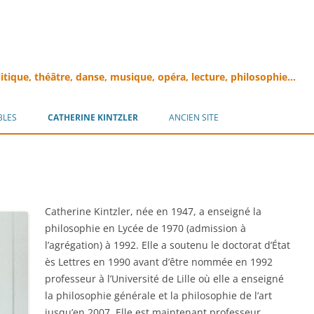
litique, théâtre, danse, musique, opéra, lecture, philosophie…
Aller
au
BLES
CATHERINE KINTZLER
ANCIEN SITE
contenu
Cathe
rine Kintzler, née en 1947, a enseigné la
philosophie en Lycée de 1970 (admission à
l’agrégation) à 1992. Elle a soutenu le doctorat d’État
ès Lettres en 1990 avant d’être nommée en 1992
professeur à l’Université de Lille où elle a enseigné
la philosophie générale et la philosophie de l’art
jusqu’en 2007. Elle est maintenant professeur