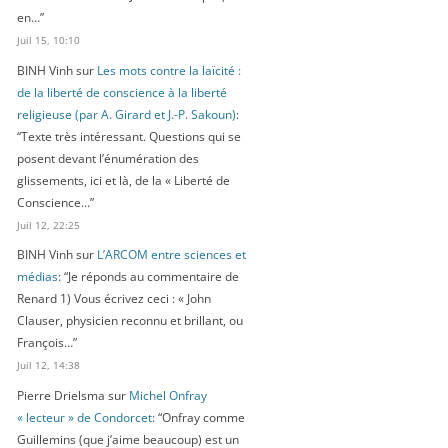
en…
”
Juil 15, 10:10
BINH Vinh
sur
Les mots contre la laïcité :
de la liberté de conscience à la liberté
religieuse (par A. Girard et J.-P. Sakoun)
:
“
Texte très intéressant. Questions qui se
posent devant l’énumération des
glissements, ici et là, de la « Liberté de
Conscience…
”
Juil 12, 22:25
BINH Vinh
sur
L’ARCOM entre sciences et
médias
: “
Je réponds au commentaire de
Renard 1) Vous écrivez ceci : « John
Clauser, physicien reconnu et brillant, ou
François…
”
Juil 12, 14:38
Pierre Drielsma
sur
Michel Onfray
« lecteur » de Condorcet
: “
Onfray comme
Guillemins (que j’aime beaucoup) est un