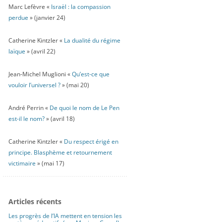
Marc Lefèvre «
Israël : la compassion
perdue
» (janvier 24)
Catherine Kintzler «
La dualité du régime
laïque
» (avril 22)
Jean-Michel Muglioni «
Qu’est-ce que
vouloir l’universel ?
» (mai 20)
André Perrin «
De quoi le nom de Le Pen
est-il le nom?
» (avril 18)
Catherine Kintzler «
Du respect érigé en
principe. Blasphème et retournement
victimaire
» (mai 17)
Articles récents
Les progrès de l’IA mettent en tension les