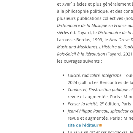
e
et XVIII
siècles et plus généralement à
à la philosophie politique, et des cont
plusieurs publications collectives (n
Dictionnaire de la Musique en France aux
siècles
éd. Fayard, le
Dictionnaire de la
Larousse-Bordas, 1999, le
New Grove Di
Music and Musicians
),
L’Histoire de l’op
Rois-Soleil à la Révolution
(Fayard, 2021)
les ouvrages suivants :
Laïcité, radicalité, intégrisme
, Toul
2024 (coll. « Les Rencontres de la 
Condorcet, l’instruction publique e
revue et augmentée, Paris : Mine
e
Penser la laïcité
, 2
édition, Paris
Jean-Philippe Rameau, splendeur et 
revue et augmentée, Paris : Mine
site de l’éditeur
.
La Série en art et ses paradoxes
,
B