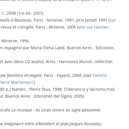
n
, 2008 (1re éd. 2007).
rneille à Rousseau
, Paris : Minerve, 1991, prix Jamati 1991 (
sur
 revue et corrigée, Paris : Minerve, 2006 (
voir sur l’ancien
 : Minerve, 1996.
 en espagnol par Maria Elena Ladd, Buenos Aires : Ediciones
vret avec deux CD audio), Arles : Harmonia Mundi, collection
 une familière étrangeté
, Paris : Fayard, 2004. (voir
l’article
Pierre Macherey
)
e 80 p.) Nantes : Pleins feux, 1998. (Tolerancia y laicismo,trad.
, Buenos Aires : Ediciones del Signo, 2005).
sicale
La musique : du corps sonore au signe passionné.
ue imaginaire entre d’Alembert et Jean-Jacques Rousseau
,