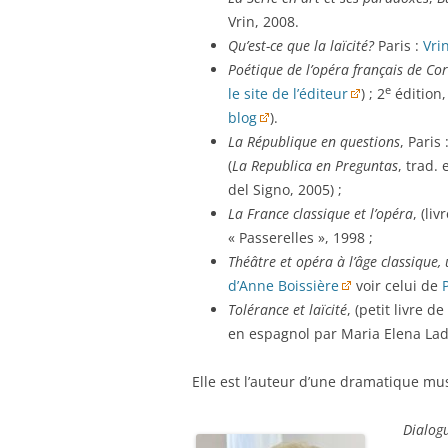
Vrin, 2008.
Qu’est-ce que la laïcité?
Paris :
Vri
Poétique de l’opéra français de Co
e
le site de l’éditeur
) ; 2
édition,
blog
).
La République en questions
, Paris
(
La Republica en Preguntas
, trad.
del Signo, 2005) ;
La France classique et l’opéra
, (li
« Passerelles », 1998 ;
Théâtre et opéra à l’âge classique,
d’Anne Boissière
voir celui de
Tolérance et laïcité
, (petit livre d
en espagnol par Maria Elena Ladd
Elle est l’auteur d’une dramatique mu
Dialog