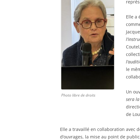
représ
Elle a 
commen
Jacque
l’instr
Coutel
collec
l’audit
le mê
collab
Un ouv
Photo libre de droits
sera la
direct
de Lou
Elle a travaillé en collaboration avec 
d’ouvrages, la mise au point de public