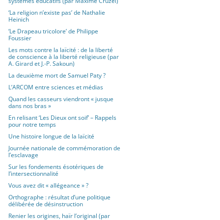
systèmes éducatifs (par Maxime Cruzel)
‘La religion n’existe pas’ de Nathalie
Heinich
‘Le Drapeau tricolore’ de Philippe
Foussier
Les mots contre la laïcité : de la liberté
de conscience à la liberté religieuse (par
A. Girard et J.-P. Sakoun)
La deuxième mort de Samuel Paty ?
L’ARCOM entre sciences et médias
Quand les casseurs viendront « jusque
dans nos bras »
En relisant ‘Les Dieux ont soif’ – Rappels
pour notre temps
Une histoire longue de la laïcité
Journée nationale de commémoration de
l’esclavage
Sur les fondements ésotériques de
l’intersectionnalité
Vous avez dit « allégeance » ?
Orthographe : résultat d’une politique
délibérée de désinstruction
Renier les origines, haïr l’original (par