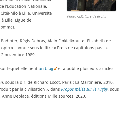
e l’Education Nationale,
itéPhilo à Lille, Université
Photo CLR, libre de droits
à Lille, Ligue de
’homme).
h Badinter, Régis Debray, Alain Finkielkraut et Elisabeth de
Jospin » connue sous le titre « Profs ne capitulons pas ! »
 2 novembre 1989.
sur lequel elle tient
un blog
et a publié plusieurs articles,
on
, sous la dir. de Richard Escot, Paris : La Martinière, 2010.
roduit par la civilisation », dans
Propos mêlés sur le rugby
, sous
e, Anne Deplace, éditions Mille sources, 2020.