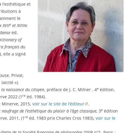
 l’esthétique et
ributions à
otamment le
e
 XVII
et XVIII
e
 danse
éd.
ctionary of
éra français du
, elle a signé
ouse, Privat,
laïcité »).
e
t la naissance du citoyen
, préface de J. C. Milner , 4
édition,
re
rve 2022 (1
éd. 1984).
 : Minerve, 2015,
voir sur le site de l’éditeur
.
e
naufrage de l’esthétique du plaisir à l’âge classique,
3
édition
re
rve, 2011, (1
éd. 1983 prix Charles Cros 1983),
voir sur le
ulletin de la Société française de philosophie
2008 n°1, Paris :