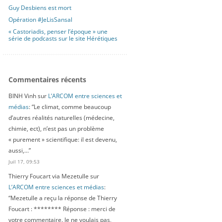
Guy Desbiens est mort
Opération #JeLisSansal
« Castoriadis, penser l’époque » une
série de podcasts sur le site Hérétiques
Commentaires récents
BINH Vinh
sur
L’ARCOM entre sciences et
médias
: “
Le climat, comme beaucoup
d’autres réalités naturelles (médecine,
chimie, ect), n’est pas un problème
« purement » scientifique: il est devenu,
aussi,…
”
Juil 17, 09:53
Thierry Foucart via Mezetulle
sur
L’ARCOM entre sciences et médias
:
“
Mezetulle a reçu la réponse de Thierry
Foucart : ******** Réponse : merci de
votre commentaire. Je ne voulais pas,