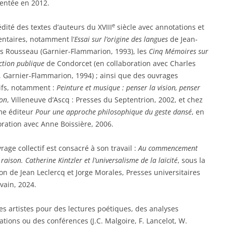
entée en 2012.
e
édité des textes d’auteurs du XVIII
siècle avec annotations et
taires, notamment l’
Essai sur l’origine des langues
de Jean-
s Rousseau (Garnier-Flammarion, 1993), les
Cinq Mémoires sur
uction publique
de Condorcet (en collaboration avec Charles
, Garnier-Flammarion, 1994) ; ainsi que des ouvrages
tifs, notamment :
Peinture et musique : penser la vision, penser
ion
, Villeneuve d’Ascq : Presses du Septentrion, 2002, et chez
me éditeur
Pour une approche philosophique du geste dansé
, en
oration avec Anne Boissière, 2006.
rage collectif est consacré à son travail :
Au commencement
 raison. Catherine Kintzler et l’universalisme de la laïcité
, sous la
ion de Jean Leclercq et Jorge Morales, Presses universitaires
vain, 2024.
des artistes pour des lectures poétiques, des analyses
ations ou des conférences (J.C. Malgoire, F. Lancelot, W.