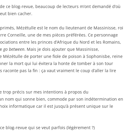
n de ce blog-revue, beaucoup de lecteurs m’ont demandé d’où
peut bien cacher.
pprimés, Mézétulle est le nom du lieutenant de Massinisse, roi
rre Corneille, une de mes pièces préférées. Ce personnage
iations entre les princes d’Afrique du Nord et les Romains,
de
go between
. Mais je dois ajouter que Massinisse,
ge Mézétulle de porter une fiole de poison à Sophonisbe, reine
nner la mort qui lui évitera la honte de tomber à son tour
aconte pas la fin : ça vaut vraiment le coup d’aller la lire
 de trop précis sur mes intentions à propos du
œil, un nom qui sonne bien, commode par son indétermination en
choix informatique car il est jusqu’à présent unique sur le
 ce blog-revue qui se veut parfois (légèrement ?)