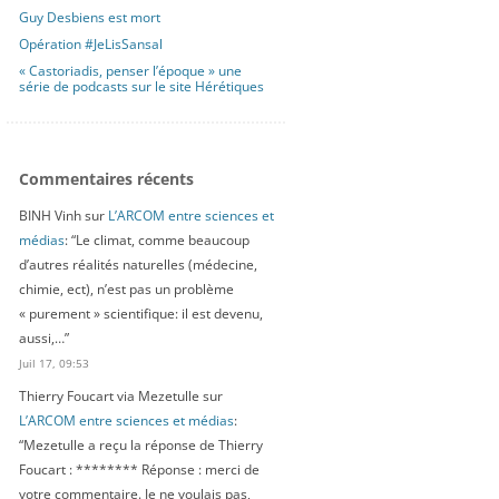
Guy Desbiens est mort
Opération #JeLisSansal
« Castoriadis, penser l’époque » une
série de podcasts sur le site Hérétiques
Commentaires récents
BINH Vinh
sur
L’ARCOM entre sciences et
médias
: “
Le climat, comme beaucoup
d’autres réalités naturelles (médecine,
chimie, ect), n’est pas un problème
« purement » scientifique: il est devenu,
aussi,…
”
Juil 17, 09:53
Thierry Foucart via Mezetulle
sur
L’ARCOM entre sciences et médias
:
“
Mezetulle a reçu la réponse de Thierry
Foucart : ******** Réponse : merci de
votre commentaire. Je ne voulais pas,