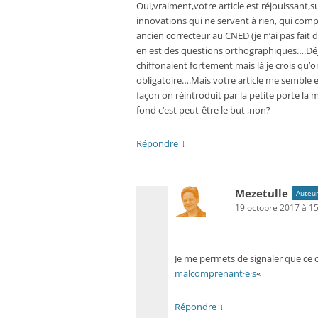
Oui,vraiment,votre article est réjouissant,
innovations qui ne servent à rien, qui compli
ancien correcteur au CNED (je n’ai pas fait de
en est des questions orthographiques….Déjà 
chiffonaient fortement mais là je crois qu
obligatoire….Mais votre article me semble en
façon on réintroduit par la petite porte la 
fond c’est peut-être le but ,non?
↓
Répondre
Mezetulle
Auteur
19 octobre 2017 à 1
Je me permets de signaler que ce co
malcomprenant·e·s
«
↓
Répondre