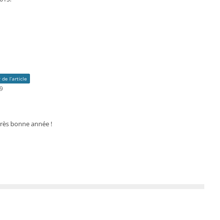
 de l’article
49
très bonne année !