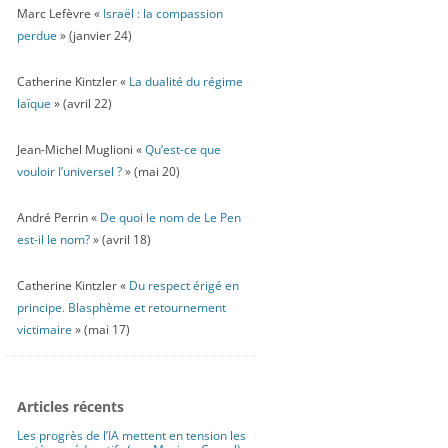
Marc Lefèvre «
Israël : la compassion
perdue
» (janvier 24)
Catherine Kintzler «
La dualité du régime
laïque
» (avril 22)
Jean-Michel Muglioni «
Qu’est-ce que
vouloir l’universel ?
» (mai 20)
André Perrin «
De quoi le nom de Le Pen
est-il le nom?
» (avril 18)
Catherine Kintzler «
Du respect érigé en
principe. Blasphème et retournement
victimaire
» (mai 17)
Articles récents
Les progrès de l’IA mettent en tension les