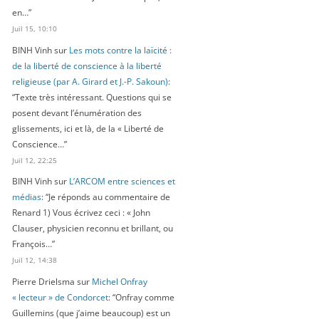
en…
”
Juil 15, 10:10
BINH Vinh
sur
Les mots contre la laïcité :
de la liberté de conscience à la liberté
religieuse (par A. Girard et J.-P. Sakoun)
:
“
Texte très intéressant. Questions qui se
posent devant l’énumération des
glissements, ici et là, de la « Liberté de
Conscience…
”
Juil 12, 22:25
BINH Vinh
sur
L’ARCOM entre sciences et
médias
: “
Je réponds au commentaire de
Renard 1) Vous écrivez ceci : « John
Clauser, physicien reconnu et brillant, ou
François…
”
Juil 12, 14:38
Pierre Drielsma
sur
Michel Onfray
« lecteur » de Condorcet
: “
Onfray comme
Guillemins (que j’aime beaucoup) est un