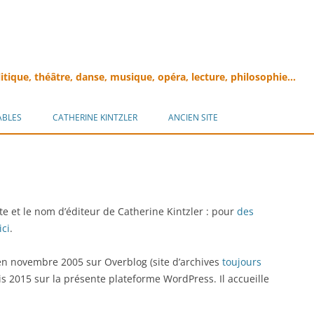
litique, théâtre, danse, musique, opéra, lecture, philosophie…
Aller
au
ABLES
CATHERINE KINTZLER
ANCIEN SITE
contenu
ite et le nom d’éditeur de Catherine Kintzler : pour
des
ici
.
en novembre 2005 sur Overblog (site d’archives
toujours
is 2015 sur la présente plateforme WordPress. Il accueille