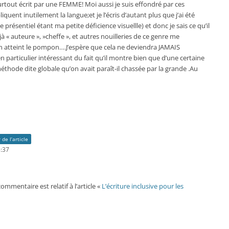
surtout écrit par une FEMME! Moi aussi je suis effondré par ces
quent inutilement la langue;et je l’écris d’autant plus que j’ai été
 présentiel étant ma petite déficience visuellle) et donc je sais ce qu’il
« auteure », »cheffe », et autres nouilleries de ce genre me
’on atteint le pompon….J’espère que cela ne deviendra JAMAIS
 particulier intéressant du fait qu’il montre bien que d’une certaine
méthode dite globale qu’on avait paraît-il chassée par la grande .Au
 de l’article
5:37
mmentaire est relatif à l’article «
L’écriture inclusive pour les