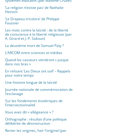
systèmes éducatifs (par Maxime Cruzel)
‘La religion n’existe pas’ de Nathalie
Heinich
‘Le Drapeau tricolore’ de Philippe
Foussier
Les mots contre la laïcité : de la liberté
de conscience à la liberté religieuse (par
A. Girard et J.-P. Sakoun)
La deuxième mort de Samuel Paty ?
L’ARCOM entre sciences et médias
Quand les casseurs viendront « jusque
dans nos bras »
En relisant ‘Les Dieux ont soif’ – Rappels
pour notre temps
Une histoire longue de la laïcité
Journée nationale de commémoration de
l’esclavage
Sur les fondements ésotériques de
l’intersectionnalité
Vous avez dit « allégeance » ?
Orthographe : résultat d’une politique
délibérée de désinstruction
Renier les origines, haïr l’original (par