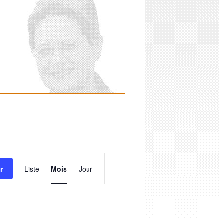
Navigation
de
r
Liste
Mois
Jour
vues
Évènement