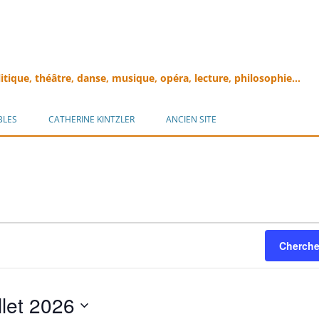
litique, théâtre, danse, musique, opéra, lecture, philosophie…
Aller
au
BLES
CATHERINE KINTZLER
ANCIEN SITE
contenu
Cherche
illet 2026