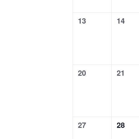
0
0
13
14
évènement,
évène
0
0
20
21
évènement,
évène
0
0
27
28
évènement,
évène