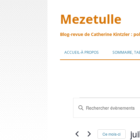
Mezetulle
Blog-revue de Catherine Kintzler : po
ACCUEIL-À PROPOS
SOMMAIRE, TA
Évènements
Recherche
Saisir
et
mot-
navigation
clé.
de
Rechercher
vues
Évènements
Évènements
par
mot-
ju
Ce mois-ci
clé.