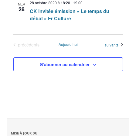
28 octobre 2020 à 18:20
-
19:00
MER
28
CK invitée émission « Le temps du
débat » Fr Culture
Évènements
précédents
Aujourd’hui
Évènements
suivants
S’abonner au calendrier
MISE À JOUR DU