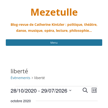
Mezetulle
Blog-revue de Catherine Kintzler : politique, théâtre,
danse, musique, opéra, lecture, philosophie…
All
Menu
au
con
liberté
Évènements
liberté
Évènements
Recherche
Navigati
28/10/2020
 - 
29/07/2026
Recherche
et
de
Liste
navigation
vues
Sélectionnez
de
Évèneme
une
octobre 2020
vues
date.
Évènements