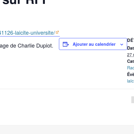
41126-laicite-universite/
DÉ
Ajouter au calendrier
age de Charlie Dupiot.
Dat
27 
Cat
Rad
Év
laïc