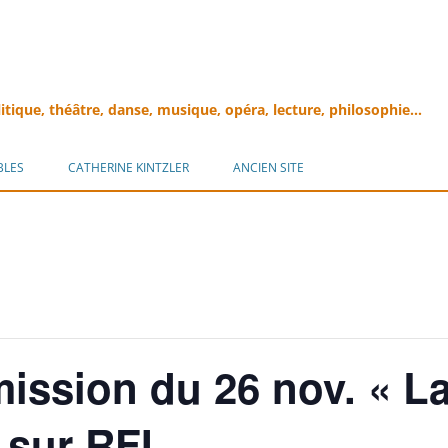
litique, théâtre, danse, musique, opéra, lecture, philosophie…
Aller
au
BLES
CATHERINE KINTZLER
ANCIEN SITE
contenu
ission du 26 nov. « La
 sur RFI