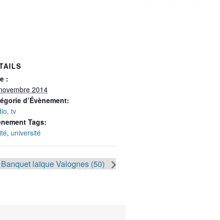
TAILS
e :
novembre 2014
égorie d’Évènement:
io, tv
ènement Tags:
ité
,
université
Banquet laïque Valognes (50)