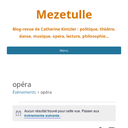
Mezetulle
Blog-revue de Catherine Kintzler : politique, théâtre,
danse, musique, opéra, lecture, philosophie…
All
Menu
au
con
opéra
Évènements
opéra
Évènements
Aucun résultat trouvé pour cette vue. Passer aux
Notice
évènements suivants
.
Recherche
Navigati