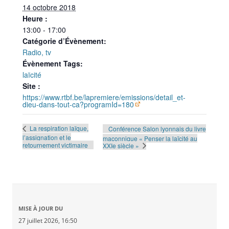
14 octobre 2018
Heure :
13:00 - 17:00
Catégorie d’Évènement:
Radio, tv
Évènement Tags:
laïcité
Site :
https://www.rtbf.be/lapremiere/emissions/detail_et-
dieu-dans-tout-ca?programId=180
La respiration laïque,
Conférence Salon lyonnais du livre
l’assignation et le
maçonnique « Penser la laïcité au
retournement victimaire
XXIe siècle »
MISE À JOUR DU
27 juillet 2026, 16:50