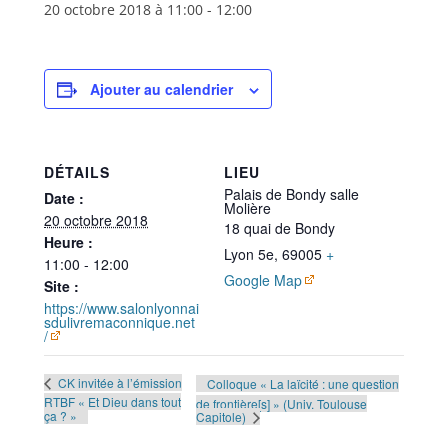
20 octobre 2018 à 11:00
-
12:00
Ajouter au calendrier
DÉTAILS
LIEU
Palais de Bondy salle
Date :
Molière
20 octobre 2018
18 quai de Bondy
Heure :
Lyon 5e
,
69005
+
11:00 - 12:00
Google Map
Site :
https://www.salonlyonnai
sdulivremaconnique.net
/
CK invitée à l’émission
Colloque « La laïcité : une question
RTBF « Et Dieu dans tout
de frontière[s] » (Univ. Toulouse
ça ? »
Capitole)