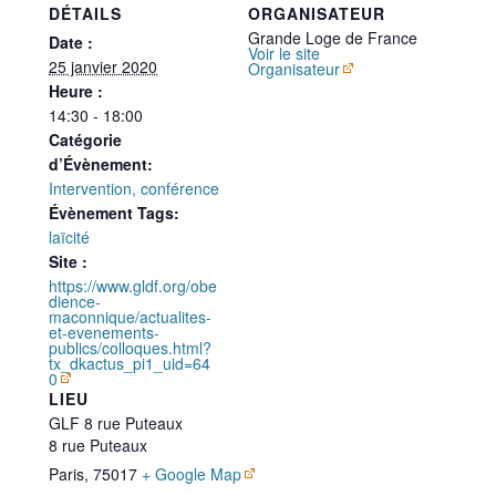
DÉTAILS
ORGANISATEUR
Grande Loge de France
Date :
Voir le site
25 janvier 2020
Organisateur
Heure :
14:30 - 18:00
Catégorie
d’Évènement:
Intervention, conférence
Évènement Tags:
laïcité
Site :
https://www.gldf.org/obe
dience-
maconnique/actualites-
et-evenements-
publics/colloques.html?
tx_dkactus_pi1_uid=64
0
LIEU
GLF 8 rue Puteaux
8 rue Puteaux
Paris
,
75017
+ Google Map