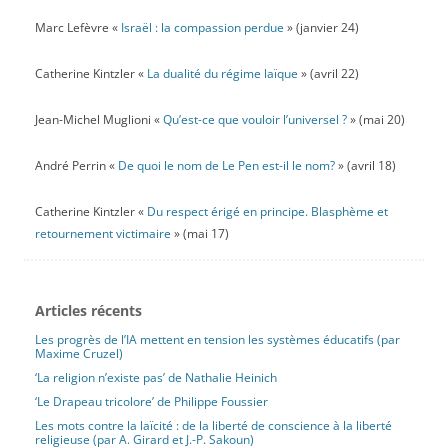
Marc Lefèvre «
Israël : la compassion perdue
» (janvier 24)
Catherine Kintzler «
La dualité du régime laïque
» (avril 22)
Jean-Michel Muglioni «
Qu’est-ce que vouloir l’universel ?
» (mai 20)
André Perrin «
De quoi le nom de Le Pen est-il le nom?
» (avril 18)
Catherine Kintzler «
Du respect érigé en principe. Blasphème et
retournement victimaire
» (mai 17)
Articles récents
Les progrès de l’IA mettent en tension les systèmes éducatifs (par
Maxime Cruzel)
‘La religion n’existe pas’ de Nathalie Heinich
‘Le Drapeau tricolore’ de Philippe Foussier
Les mots contre la laïcité : de la liberté de conscience à la liberté
religieuse (par A. Girard et J.-P. Sakoun)