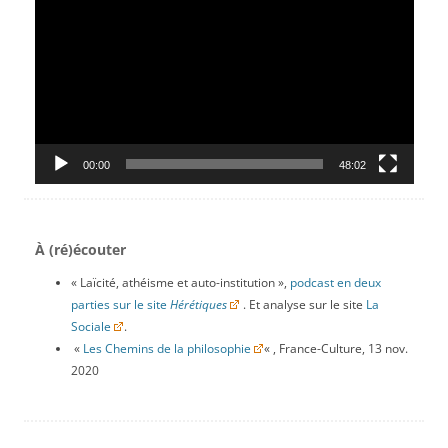
00:00
48:02
À (ré)écouter
« Laïcité, athéisme et auto-institution »,
podcast en deux
parties sur le site
Hérétiques
. Et analyse sur le site
La
Sociale
.
«
Les Chemins de la philosophie
« , France-Culture, 13 nov.
2020