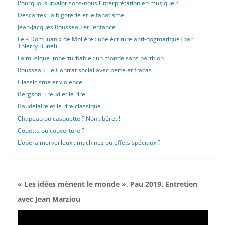
Pourquoi survalorisons-nous l’interprétation en musique ?
Descartes, la bigoterie et le fanatisme
Jean-Jacques Rousseau et l’enfance
Le « Dom Juan » de Molière : une écriture anti-dogmatique (par
Thierry Bunel)
La musique imperturbable : un monde sans partition
Rousseau : le Contrat social avec perte et fracas
Classicisme et violence
Bergson, Freud et le rire
Baudelaire et le rire classique
Chapeau ou casquette ? Non : béret !
Couette ou couverture ?
L’opéra merveilleux : machines ou effets spéciaux ?
« Les idées mènent le monde », Pau 2019. Entretien
avec Jean Marziou
Lecteur
vidéo