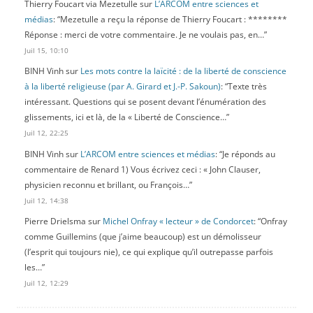
Thierry Foucart via Mezetulle
sur
L’ARCOM entre sciences et
médias
: “
Mezetulle a reçu la réponse de Thierry Foucart : ********
Réponse : merci de votre commentaire. Je ne voulais pas, en…
”
Juil 15, 10:10
BINH Vinh
sur
Les mots contre la laïcité : de la liberté de conscience
à la liberté religieuse (par A. Girard et J.-P. Sakoun)
: “
Texte très
intéressant. Questions qui se posent devant l’énumération des
glissements, ici et là, de la « Liberté de Conscience…
”
Juil 12, 22:25
BINH Vinh
sur
L’ARCOM entre sciences et médias
: “
Je réponds au
commentaire de Renard 1) Vous écrivez ceci : « John Clauser,
physicien reconnu et brillant, ou François…
”
Juil 12, 14:38
Pierre Drielsma
sur
Michel Onfray « lecteur » de Condorcet
: “
Onfray
comme Guillemins (que j’aime beaucoup) est un démolisseur
(l’esprit qui toujours nie), ce qui explique qu’il outrepasse parfois
les…
”
Juil 12, 12:29