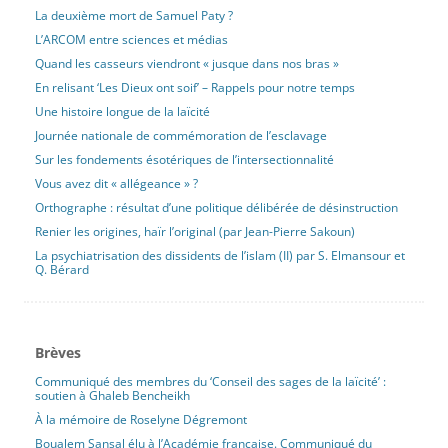
La deuxième mort de Samuel Paty ?
L’ARCOM entre sciences et médias
Quand les casseurs viendront « jusque dans nos bras »
En relisant ‘Les Dieux ont soif’ – Rappels pour notre temps
Une histoire longue de la laïcité
Journée nationale de commémoration de l’esclavage
Sur les fondements ésotériques de l’intersectionnalité
Vous avez dit « allégeance » ?
Orthographe : résultat d’une politique délibérée de désinstruction
Renier les origines, haïr l’original (par Jean-Pierre Sakoun)
La psychiatrisation des dissidents de l’islam (II) par S. Elmansour et
Q. Bérard
Brèves
Communiqué des membres du ‘Conseil des sages de la laïcité’ :
soutien à Ghaleb Bencheikh
À la mémoire de Roselyne Dégremont
Boualem Sansal élu à l’Académie française. Communiqué du