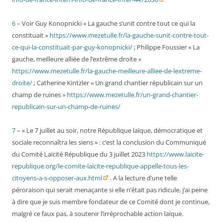
6
– Voir Guy Konopnicki « La gauche s’unit contre tout ce qui la
constituait »
https://www.mezetulle.fr/la-gauche-sunit-contre-tout-
ce-qui-la-constituait-par-guy-konopnicki/
; Philippe Foussier « La
gauche, meilleure alliée de l’extrême droite »
https://www.mezetulle.fr/la-gauche-meilleure-alliee-de-lextreme-
droite/
; Catherine Kintzler « Un grand chantier républicain sur un
champ de ruines »
https://www.mezetulle.fr/un-grand-chantier-
republicain-sur-un-champ-de-ruines/
7
– « Le 7 juillet au soir, notre République laïque, démocratique et
sociale reconnaîtra les siens » : c’est la conclusion du Communiqué
du Comité Laïcité République du 3 juillet 2023
https://www.laicite-
republique.org/le-comite-laicite-republique-appelle-tous-les-
citoyens-a-s-opposer-aux.html
. A la lecture d’une telle
péroraison qui serait menaçante si elle n’était pas ridicule, j’ai peine
à dire que je suis membre fondateur de ce Comité dont je continue,
malgré ce faux pas, à soutenir l’irréprochable action laïque.