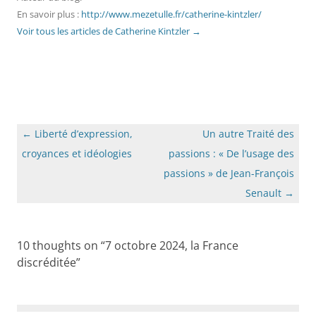
En savoir plus :
http://www.mezetulle.fr/catherine-kintzler/
Voir tous les articles de Catherine Kintzler
→
Navigation
←
Liberté d’expression,
Un autre Traité des
des
croyances et idéologies
passions : « De l’usage des
articles
passions » de Jean-François
Senault
→
10 thoughts on “
7 octobre 2024, la France
discréditée
”