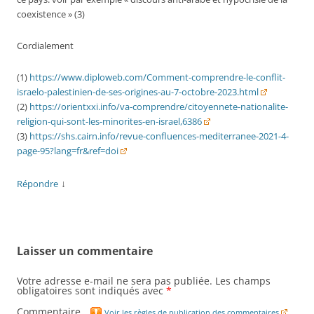
coexistence » (3)
Cordialement
(1)
https://www.diploweb.com/Comment-comprendre-le-conflit-
israelo-palestinien-de-ses-origines-au-7-octobre-2023.html
(2)
https://orientxxi.info/va-comprendre/citoyennete-nationalite-
religion-qui-sont-les-minorites-en-israel,6386
(3)
https://shs.cairn.info/revue-confluences-mediterranee-2021-4-
page-95?lang=fr&ref=doi
↓
Répondre
Laisser un commentaire
Votre adresse e-mail ne sera pas publiée.
Les champs
obligatoires sont indiqués avec
*
Commentaire
Voir les règles de publication des commentaires