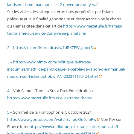
lantisemitisme-marchons-le-12-novembre-on-y-va/
Sur les visées des attaques terroristes perpétrées par l’islam
politique et leur finalité génocidaire et destructrice, voir la charte
du Hamas citée dans cet article
https://www.mezetulle.fr/hamas-
terrorisme-au-service-dune-visee-planetaire/
2
–
https://x.com/i/broadcasts/1dRKZEWgzpoxB
3
–
https://www.bfmtv.com/politique/la-france-
insoumise/mathilde-panot-salue-la-parole-de-raison-d-emmanuel-
macron-sur-l-islamophobie_AN-202311170424.html
4
– Voir Samuël Tomei « Sus à l’extrême (droite) »
https://www.mezetulle.fr/sus-a-lextreme-droite/
5
– Sommet de la Francophonie, 5 octobre 2024
https://www.youtube.com/watch?v=ps-Oq6cIbPw
Voir l’itv sur
France Inter
https://www.radiofrance.fr/franceinter/podcasts/l-
info-de-france-inter/l-info-de-france-inter-4472636