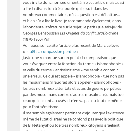
vous invite donc non seulement à lire cet article mais aussi
à lire la discussion très nourrie qui le suit dans les
nombreux commentaires, où la question est débattue…
et bien sûr à lire le livre. Je recommande également, dans
l’abondante littérature sur le sujet, le petit Que sais-je? de
Georges Bensoussan
Les Origines du conflit israélo-arabe
(1870-1950) Puf.
Voir aussi sur ce site l’article plus récent de Marc Lefèvre
«
Israël : la compassion perdue
»
Juste une remarque sur un point : la comparaison que
vous évoquez entre la fonction du terme « islamophobie »
et celle du terme « antisémitisme » me semble contenir
une erreur. Ce qui est appelé « islamophobie » tue non pas
les musulmans (il faudrait alors appeler « islamophobes »
les très nombreux attentats et actes de guerre perpétrés
par des musulmans contre d’autres musulmans), mais tue
ceux qui en sont accusés ; il n’en va pas du tout de même
pour l’antisémitisme.
Il me semble également pertinent d’ajouter que l’existence
même de l’Etat d’Israël ne se confond pas avec la politique
de B. Netanyahou (de très nombreux citoyens israélient