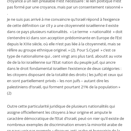
croyance à un lien préalable n’est nécessaire : le lien politique n’est
pas formé par une croyance, mais par un consentement raisonné »
.
Je ne suis pas arrivé à me convaincre qu’Israël répond à l’exigence
de cette définition car s’il y a une citoyenneté israélienne il existe
dans ce pays plusieurs nationalités. » Le terme » nationalité » doit
s’entendre ici dans son acception prédominante en Europe de l’Est
depuis le XIXe siècle, où elle n’est pas liée à la citoyenneté, mais se
réfère au groupe ethnique originel. » (2). Pour S.Cypel » c’est ce
type de nationalisme qui , cent vingt ans plus tard, aboutit au vote
de de la loi israélienne sur l’Etat nation du peuple juif, qui ancre
dans le droit fondamental israélien l’existence de deux catégories :
les citoyens disposant de la totalité des droits ( les juifs) et ceux qui
en sont partiellement privés – les non juifs – autant dire les
palestiniens d’Israël, qui forment pourtant 21% de la population »
(2)
Outre cette particularité juridique de plusieurs nationalités qui
assigne officiellement les citoyens à leur origine et ampute le
caractère démocratique de l’Etat d’Israël, peut-on nier qu’il existe de
nombreux exemples de discrimination envers la minorité arabe de
ce pays: voir par exemple « discours anti-arabe et hypocrisie de la