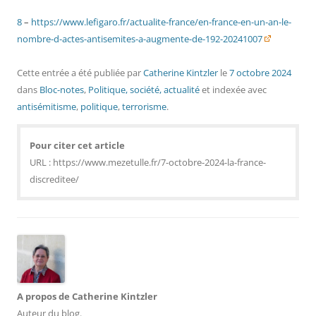
8
–
https://www.lefigaro.fr/actualite-france/en-france-en-un-an-le-
nombre-d-actes-antisemites-a-augmente-de-192-20241007
Cette entrée a été publiée
par
Catherine Kintzler
le
7 octobre 2024
dans
Bloc-notes
,
Politique, société, actualité
et indexée avec
antisémitisme
,
politique
,
terrorisme
.
Pour citer cet article
URL : https://www.mezetulle.fr/7-octobre-2024-la-france-
discreditee/
A propos de Catherine Kintzler
Auteur du blog.