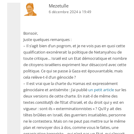
Mezetulle
6 décembre 2024 à 19:49
Bonsoir,
Juste quelques remarques :
– Il s’agit bien d’un pogrom, et je ne vois pas en quoi cette
qualification exonérerait la politique de Netanyahou de
toute critique… Israël est un Etat démocratique et nombre
de citoyens israéliens expriment leur désaccord avec cette
politique. Ce qui se passe à Gaza est épouvantable, mais
cela relève-t-il d’un génocide ?
– Il est vrai que la charte du Hamas est expressément
génocidaire et antisémite : j’ai publié
un petit article
sur les
deux versions de cette charte. En irait-il de même des
textes
constitutifs
de l’Etat d’Israël, et du droit qui y est en
vigueur : sont-ils « exterminationnistes » ? Qu’il y ait des
têtes brûlées en Israël, des guerriers insatiables, personne
ne le contestera. Mais on ne peut pas mettre sur le même
plan et renvoyer dos à dos, comme vous le faites, une
organisation terroriste – qui n’est pas un Etat, qui s’inscrit