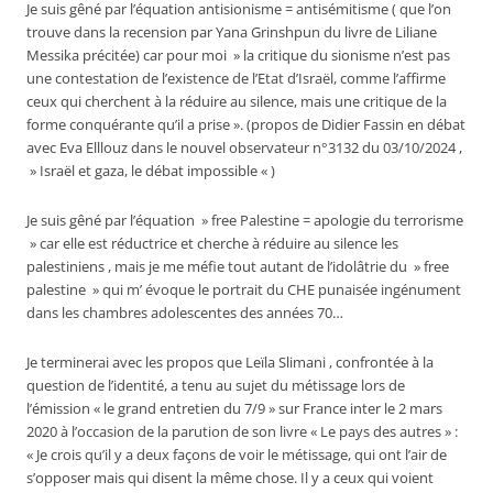
Je suis gêné par l’équation antisionisme = antisémitisme ( que l’on
trouve dans la recension par Yana Grinshpun du livre de Liliane
Messika précitée) car pour moi » la critique du sionisme n’est pas
une contestation de l’existence de l’Etat d’Israël, comme l’affirme
ceux qui cherchent à la réduire au silence, mais une critique de la
forme conquérante qu’il a prise ». (propos de Didier Fassin en débat
avec Eva Elllouz dans le nouvel observateur n°3132 du 03/10/2024 ,
» Israël et gaza, le débat impossible « )
Je suis gêné par l’équation » free Palestine = apologie du terrorisme
» car elle est réductrice et cherche à réduire au silence les
palestiniens , mais je me méfie tout autant de l’idolâtrie du » free
palestine » qui m’ évoque le portrait du CHE punaisée ingénument
dans les chambres adolescentes des années 70…
Je terminerai avec les propos que Leïla Slimani , confrontée à la
question de l’identité, a tenu au sujet du métissage lors de
l’émission « le grand entretien du 7/9 » sur France inter le 2 mars
2020 à l’occasion de la parution de son livre « Le pays des autres » :
« Je crois qu’il y a deux façons de voir le métissage, qui ont l’air de
s’opposer mais qui disent la même chose. Il y a ceux qui voient