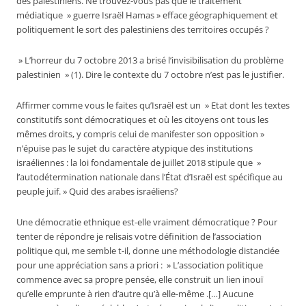
des palestiniens. Ne trouvez-vous pas que le traitement
médiatique » guerre Israël Hamas » efface géographiquement et
politiquement le sort des palestiniens des territoires occupés ?
» L’horreur du 7 octobre 2013 a brisé l’invisibilisation du problème
palestinien » (1). Dire le contexte du 7 octobre n’est pas le justifier.
Affirmer comme vous le faites qu’Israël est un » Etat dont les textes
constitutifs sont démocratiques et où les citoyens ont tous les
mêmes droits, y compris celui de manifester son opposition »
n’épuise pas le sujet du caractère atypique des institutions
israéliennes : la loi fondamentale de juillet 2018 stipule que »
l’autodétermination nationale dans l’État d’Israël est spécifique au
peuple juif. » Quid des arabes israéliens?
Une démocratie ethnique est-elle vraiment démocratique ? Pour
tenter de répondre je relisais votre définition de l’association
politique qui, me semble t-il, donne une méthodologie distanciée
pour une appréciation sans a priori : » L’association politique
commence avec sa propre pensée, elle construit un lien inouï
qu’elle emprunte à rien d’autre qu’à elle-même .[…] Aucune