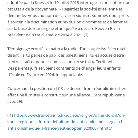
adoptée par la Knesset le 19 juillet 2018 interroge la conception que
cet Etat a de la citoyenneté : « Regardez la société israélienne et
demandez-vous : au nom de la vision sioniste, sommes-nous prêts
à soutenir la discrimination et l’exclusion d’hommes et de femmes
sur la base de leur origine ethnique ? » a déclaré Reuven Rivlin
président de l’État d’Israël de 2014 à 2021. (3)
Témoignage écouté ce matin à la radio d’un couple Israélien mixte
disant « si tu parles de paix, des palestiniens , tu es accusé d’être
contre Israël et pour le Hamas, alors on se tait ». Terrifiant.
Des parents juifs se voient contraints de changer leurs enfants
d’école en France en 2024. Insupportable.
Concernant la position du LCR , le dernier front républicain est en
effet une fumisterie construit sur une alliance ….antirépublicaine
avec LFI.
( 1)
https://www.francetvinfo.fr/societe/religion/diner-du-crif/on-
vous-explique-la-future-definition-de-lantisemitisme-elargie-a-l-
antisionisme-que-la-france-veut-adopter_3200607.html