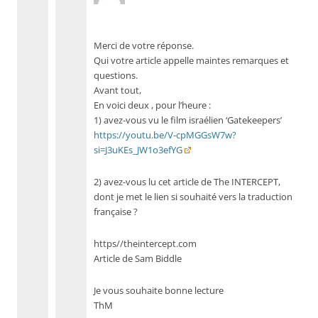
Merci de votre réponse.
Qui votre article appelle maintes remarques et
questions.
Avant tout,
En voici deux , pour l’heure :
1) avez-vous vu le film israélien ‘Gatekeepers’
https://youtu.be/V-cpMGGsW7w?
si=J3uKEs_JW1o3efYG
2) avez-vous lu cet article de The INTERCEPT,
dont je met le lien si souhaité vers la traduction
française ?
https//theintercept.com
Article de Sam Biddle
Je vous souhaite bonne lecture
ThM