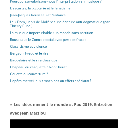
Pourquoi survalorisons-nous l’interprétation en musique ?
Descartes, la bigoterie et le fanatisme
Jean-Jacques Rousseau et l’enfance
Le « Dom Juan » de Molière : une écriture anti-dogmatique (par
Thierry Bunel)
La musique imperturbable : un monde sans partition
Rousseau : le Contrat social avec perte et fracas
Classicisme et violence
Bergson, Freud et le rire
Baudelaire et le rire classique
Chapeau ou casquette ? Non : béret !
Couette ou couverture ?
L’opéra merveilleux : machines ou effets spéciaux ?
« Les idées mènent le monde », Pau 2019. Entretien
avec Jean Marziou
Lecteur
vidéo