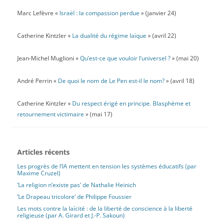
Marc Lefèvre «
Israël : la compassion perdue
» (janvier 24)
Catherine Kintzler «
La dualité du régime laïque
» (avril 22)
Jean-Michel Muglioni «
Qu’est-ce que vouloir l’universel ?
» (mai 20)
André Perrin «
De quoi le nom de Le Pen est-il le nom?
» (avril 18)
Catherine Kintzler «
Du respect érigé en principe. Blasphème et
retournement victimaire
» (mai 17)
Articles récents
Les progrès de l’IA mettent en tension les systèmes éducatifs (par
Maxime Cruzel)
‘La religion n’existe pas’ de Nathalie Heinich
‘Le Drapeau tricolore’ de Philippe Foussier
Les mots contre la laïcité : de la liberté de conscience à la liberté
religieuse (par A. Girard et J.-P. Sakoun)