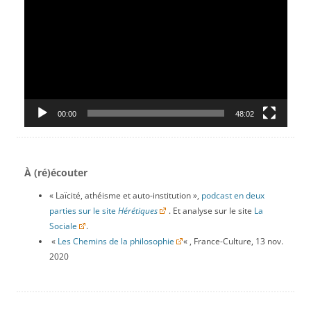
00:00
48:02
À (ré)écouter
« Laïcité, athéisme et auto-institution »,
podcast en deux
parties sur le site
Hérétiques
. Et analyse sur le site
La
Sociale
.
«
Les Chemins de la philosophie
« , France-Culture, 13 nov.
2020