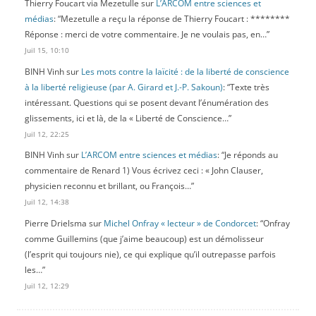
Thierry Foucart via Mezetulle
sur
L’ARCOM entre sciences et
médias
: “
Mezetulle a reçu la réponse de Thierry Foucart : ********
Réponse : merci de votre commentaire. Je ne voulais pas, en…
”
Juil 15, 10:10
BINH Vinh
sur
Les mots contre la laïcité : de la liberté de conscience
à la liberté religieuse (par A. Girard et J.-P. Sakoun)
: “
Texte très
intéressant. Questions qui se posent devant l’énumération des
glissements, ici et là, de la « Liberté de Conscience…
”
Juil 12, 22:25
BINH Vinh
sur
L’ARCOM entre sciences et médias
: “
Je réponds au
commentaire de Renard 1) Vous écrivez ceci : « John Clauser,
physicien reconnu et brillant, ou François…
”
Juil 12, 14:38
Pierre Drielsma
sur
Michel Onfray « lecteur » de Condorcet
: “
Onfray
comme Guillemins (que j’aime beaucoup) est un démolisseur
(l’esprit qui toujours nie), ce qui explique qu’il outrepasse parfois
les…
”
Juil 12, 12:29