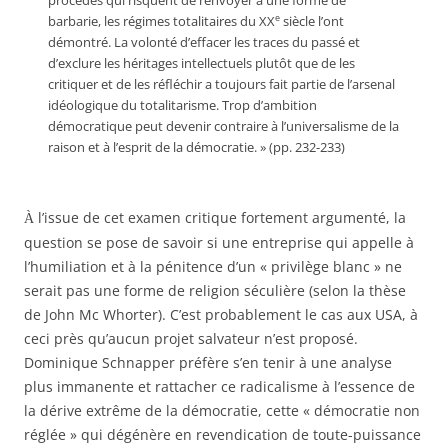
procédés qui risquent de renvoyer à une forme de
e
barbarie, les régimes totalitaires du XX
siècle l’ont
démontré. La volonté d’effacer les traces du passé et
d’exclure les héritages intellectuels plutôt que de les
critiquer et de les réfléchir a toujours fait partie de l’arsenal
idéologique du totalitarisme. Trop d’ambition
démocratique peut devenir contraire à l’universalisme de la
raison et à l’esprit de la démocratie. » (pp. 232-233)
l’issue de cet examen critique fortement argumenté, la
À
question se pose de savoir si une entreprise qui appelle à
l’humiliation et à la pénitence d’un « privilège blanc » ne
serait pas une forme de religion séculière (selon la thèse
de John Mc Whorter). C’est probablement le cas aux USA, à
ceci près qu’aucun projet salvateur n’est proposé.
Dominique Schnapper préfère s’en tenir à une analyse
plus immanente et rattacher ce radicalisme à l’essence de
la dérive extrême de la démocratie, cette « démocratie non
réglée » qui dégénère en revendication de toute-puissance