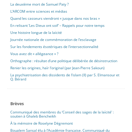
La deuxième mort de Samuel Paty ?
L’ARCOM entre sciences et médias
Quand les casseurs viendront « jusque dans nos bras »
En relisant ‘Les Dieux ont soif’ – Rappels pour notre temps
Une histoire longue de la laïcité
Journée nationale de commémoration de l’esclavage
Sur les fondements ésotériques de l’intersectionnalité
Vous avez dit « allégeance » ?
Orthographe : résultat d’une politique délibérée de désinstruction
Renier les origines, haïr l’original (par Jean-Pierre Sakoun)
La psychiatrisation des dissidents de l’islam (II) par S. Elmansour et
Q. Bérard
Brèves
Communiqué des membres du ‘Conseil des sages de la laïcité’ :
soutien à Ghaleb Bencheikh
À la mémoire de Roselyne Dégremont
Boualem Sansal élu à l’Académie française. Communiqué du