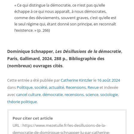
« Ce qui distingue la démocratie, ce n’est pas qu’elle
échappe à ce qui nous apparaît, à nous démocrates,
comme des dévoiements, souvent graves, c’est qu’elle est
le seul régime qui, étant donné son principe, en reconnaît
l’existence. » (p. 266)
Dominique Schnapper,
Les Désillusions de la démocratie
,
Paris, Gallimard, 2024, 288 p., Bibliographie des
(nombreux) ouvrages cités
.
Cette entrée a été publiée
par
Catherine Kintzler
le
16 août 2024
dans
Politique, société, actualité
,
Recensions
,
Revue
et indexée
avec
cancel culture
,
démocratie
,
recensions
,
science
,
sociologie
,
théorie politique
.
Pour citer cet article
URL : https://www.mezetulle.fr/les-desillusions-de-la-
democratie-de-dominique-schnapper-lu-par-catherine-