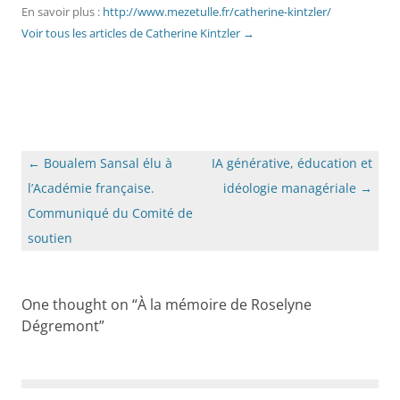
En savoir plus :
http://www.mezetulle.fr/catherine-kintzler/
Voir tous les articles de Catherine Kintzler
→
Navigation
←
Boualem Sansal élu à
IA générative, éducation et
des
l’Académie française.
idéologie managériale
→
articles
Communiqué du Comité de
soutien
One thought on “
À la mémoire de Roselyne
Dégremont
”