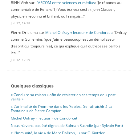
BINH Vinh
sur
L’ARCOM entre sciences et médias
: “
Je réponds au
commentaire de Renard 1) Vous écrivez ceci : « John Clauser,
physicien reconnu et brillant, ou François…
”
Juil 12, 14:38
Pierre Drielsma
sur
Michel Onfray « lecteur » de Condorcet
: “
Onfray
comme Guillemins (que j’aime beaucoup) est un démolisseur
(l’esprit qui toujours nie), ce qui explique qu’il outrepasse parfois
les…
”
Juil 12, 12:29
Quelques classiques
« Conduire sa raison » afin de résister en ces temps de « post-
vérité »
« L’animalité de l’homme dans les ‘Fables’. Se rafraîchir à La
Fontaine » de Pierre Campion
Michel Onfray « lecteur » de Condorcet
Nous n’avons pas été dignes de Salman Rushdie (par Sylvain Fort)
« L’Immunité, la vie » de Marc Daëron, lu par C. Kintzler