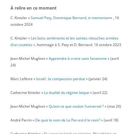
À relire en ce moment
C. Kintzler «
Samuel Paty, Dominique Bernard, in memoriam
« , 16
octobre 2024
C. Kintzler
« Les bons sentiments et les saintes nitouches armées
d’un coutelas »
, hommage à S. Paty et D. Bernard. 16 octobre 2023
Jean-Michel Muglioni «
Apprendre à croire sans fanatisme
» (avril
24)
Marc Lefèvre «
Israël : la compassion perdue
» (janvier 24)
Catherine Kintzler «
La dualité du régime laïque
» (avril 22)
Jean-Michel Muglioni «
Qu’est-ce que vouloir l’universel ?
» (mai 20)
André Perrin «
De quoi le nom de Le Pen est-il le nom?
» (avril 18)
Catherine Kintzler «
Du respect érigé en principe. Blasphème et