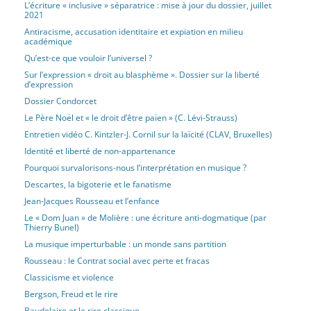
L’écriture « inclusive » séparatrice : mise à jour du dossier, juillet
2021
Antiracisme, accusation identitaire et expiation en milieu
académique
Qu’est-ce que vouloir l’universel ?
Sur l’expression « droit au blasphème ». Dossier sur la liberté
d’expression
Dossier Condorcet
Le Père Noël et « le droit d’être païen » (C. Lévi-Strauss)
Entretien vidéo C. Kintzler-J. Cornil sur la laïcité (CLAV, Bruxelles)
Identité et liberté de non-appartenance
Pourquoi survalorisons-nous l’interprétation en musique ?
Descartes, la bigoterie et le fanatisme
Jean-Jacques Rousseau et l’enfance
Le « Dom Juan » de Molière : une écriture anti-dogmatique (par
Thierry Bunel)
La musique imperturbable : un monde sans partition
Rousseau : le Contrat social avec perte et fracas
Classicisme et violence
Bergson, Freud et le rire
Baudelaire et le rire classique