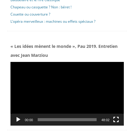
Chapeau ou casquette ? Non : béret !
Couette ou couverture ?
L’opéra merveilleux : machines ou effets spéciaux ?
« Les idées mènent le monde », Pau 2019. Entretien
avec Jean Marziou
Lecteur
vidéo
00:00
48:02