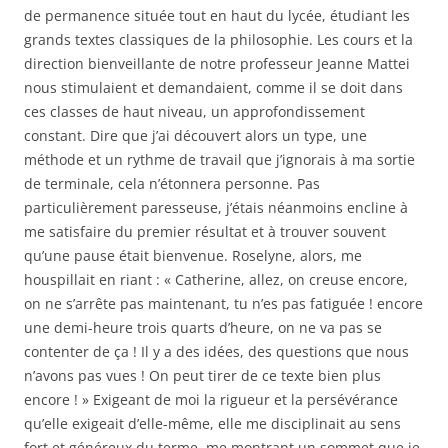
de permanence située tout en haut du lycée, étudiant les
grands textes classiques de la philosophie. Les cours et la
direction bienveillante de notre professeur Jeanne Mattei
nous stimulaient et demandaient, comme il se doit dans
ces classes de haut niveau, un approfondissement
constant. Dire que j’ai découvert alors un type, une
méthode et un rythme de travail que j’ignorais à ma sortie
de terminale, cela n’étonnera personne. Pas
particulièrement paresseuse, j’étais néanmoins encline à
me satisfaire du premier résultat et à trouver souvent
qu’une pause était bienvenue. Roselyne, alors, me
houspillait en riant : « Catherine, allez, on creuse encore,
on ne s’arrête pas maintenant, tu n’es pas fatiguée ! encore
une demi-heure trois quarts d’heure, on ne va pas se
contenter de ça ! Il y a des idées, des questions que nous
n’avons pas vues ! On peut tirer de ce texte bien plus
encore ! » Exigeant de moi la rigueur et la persévérance
qu’elle exigeait d’elle-même, elle me disciplinait au sens
fort et généreux du terme, me montrant un sommet que je