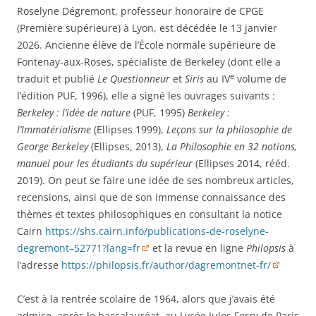
Roselyne Dégremont, professeur honoraire de CPGE
(Première supérieure) à Lyon, est décédée le 13 janvier
2026. Ancienne élève de l’École normale supérieure de
Fontenay-aux-Roses, spécialiste de Berkeley (dont elle a
e
traduit et publié
Le Questionneur
et
Siris
au IV
volume de
l’édition PUF, 1996), elle a signé les ouvrages suivants :
Berkeley : l’idée de nature
(PUF, 1995)
Berkeley :
l’Immatérialisme
(Ellipses 1999),
Leçons sur la philosophie de
George Berkeley
(Ellipses, 2013),
La Philosophie en 32 notions,
manuel pour les étudiants du supérieur
(Ellipses 2014, rééd.
2019). On peut se faire une idée de ses nombreux articles,
recensions, ainsi que de son immense connaissance des
thèmes et textes philosophiques en consultant la notice
Cairn
https://shs.cairn.info/publications-de-roselyne-
degremont–52771?lang=fr
et la revue en ligne
Philopsis
à
l’adresse
https://philopsis.fr/author/dagremontnet-fr/
C’est à la rentrée scolaire de 1964, alors que j’avais été
admise, après le baccalauréat, au Lycée Jules Ferry de Paris