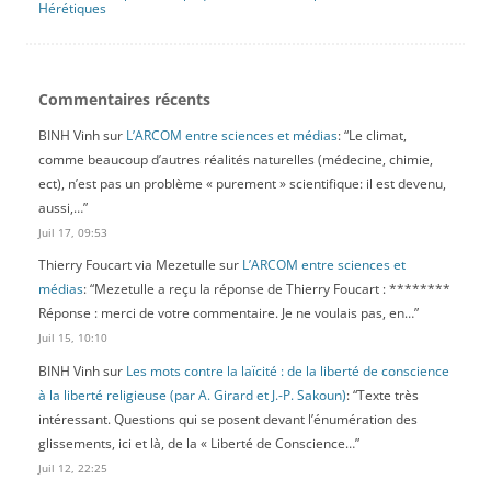
Hérétiques
Commentaires récents
BINH Vinh
sur
L’ARCOM entre sciences et médias
: “
Le climat,
comme beaucoup d’autres réalités naturelles (médecine, chimie,
ect), n’est pas un problème « purement » scientifique: il est devenu,
aussi,…
”
Juil 17, 09:53
Thierry Foucart via Mezetulle
sur
L’ARCOM entre sciences et
médias
: “
Mezetulle a reçu la réponse de Thierry Foucart : ********
Réponse : merci de votre commentaire. Je ne voulais pas, en…
”
Juil 15, 10:10
BINH Vinh
sur
Les mots contre la laïcité : de la liberté de conscience
à la liberté religieuse (par A. Girard et J.-P. Sakoun)
: “
Texte très
intéressant. Questions qui se posent devant l’énumération des
glissements, ici et là, de la « Liberté de Conscience…
”
Juil 12, 22:25