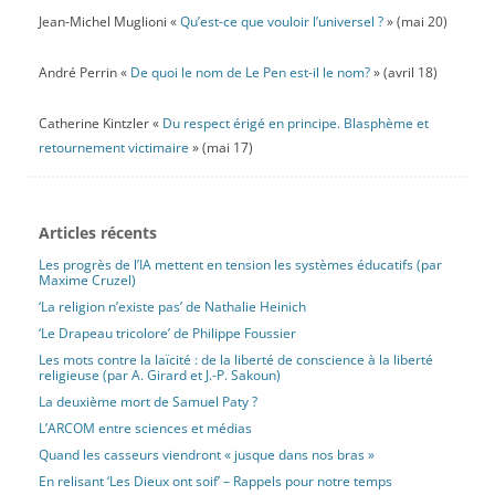
Jean-Michel Muglioni «
Qu’est-ce que vouloir l’universel ?
» (mai 20)
André Perrin «
De quoi le nom de Le Pen est-il le nom?
» (avril 18)
Catherine Kintzler «
Du respect érigé en principe. Blasphème et
retournement victimaire
» (mai 17)
Articles récents
Les progrès de l’IA mettent en tension les systèmes éducatifs (par
Maxime Cruzel)
‘La religion n’existe pas’ de Nathalie Heinich
‘Le Drapeau tricolore’ de Philippe Foussier
Les mots contre la laïcité : de la liberté de conscience à la liberté
religieuse (par A. Girard et J.-P. Sakoun)
La deuxième mort de Samuel Paty ?
L’ARCOM entre sciences et médias
Quand les casseurs viendront « jusque dans nos bras »
En relisant ‘Les Dieux ont soif’ – Rappels pour notre temps