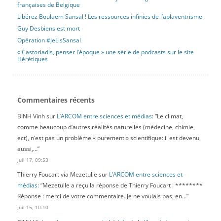
françaises de Belgique
Libérez Boulaem Sansal ! Les ressources infinies de l’aplaventrisme
Guy Desbiens est mort
Opération #JeLisSansal
« Castoriadis, penser l’époque » une série de podcasts sur le site
Hérétiques
Commentaires récents
BINH Vinh
sur
L’ARCOM entre sciences et médias
: “
Le climat,
comme beaucoup d’autres réalités naturelles (médecine, chimie,
ect), n’est pas un problème « purement » scientifique: il est devenu,
aussi,…
”
Juil 17, 09:53
Thierry Foucart via Mezetulle
sur
L’ARCOM entre sciences et
médias
: “
Mezetulle a reçu la réponse de Thierry Foucart : ********
Réponse : merci de votre commentaire. Je ne voulais pas, en…
”
Juil 15, 10:10