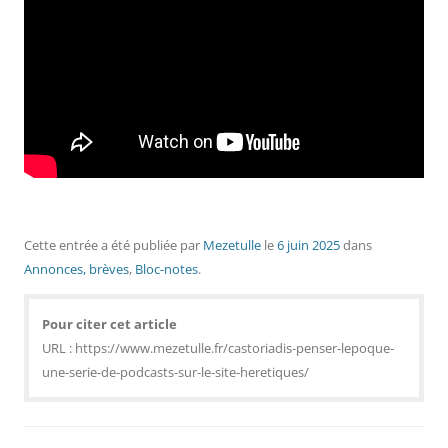
Cette entrée a été publiée
par
Mezetulle
le
6 juin 2025
dans
Annonces, brèves
,
Bloc-notes
.
Pour citer cet article
URL : https://www.mezetulle.fr/castoriadis-penser-lepoque-
une-serie-de-podcasts-sur-le-site-heretiques/