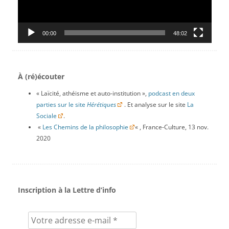
00:00
48:02
À (ré)écouter
« Laïcité, athéisme et auto-institution »,
podcast en deux
parties sur le site
Hérétiques
. Et analyse sur le site
La
Sociale
.
«
Les Chemins de la philosophie
« , France-Culture, 13 nov.
2020
Inscription à la Lettre d’info