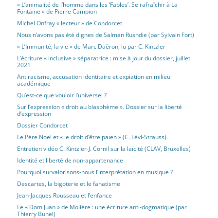
« L’animalité de l’homme dans les ‘Fables’. Se rafraîchir à La
Fontaine » de Pierre Campion
Michel Onfray « lecteur » de Condorcet
Nous n’avons pas été dignes de Salman Rushdie (par Sylvain Fort)
« L’Immunité, la vie » de Marc Daëron, lu par C. Kintzler
L’écriture « inclusive » séparatrice : mise à jour du dossier, juillet
2021
Antiracisme, accusation identitaire et expiation en milieu
académique
Qu’est-ce que vouloir l’universel ?
Sur l’expression « droit au blasphème ». Dossier sur la liberté
d’expression
Dossier Condorcet
Le Père Noël et « le droit d’être païen » (C. Lévi-Strauss)
Entretien vidéo C. Kintzler-J. Cornil sur la laïcité (CLAV, Bruxelles)
Identité et liberté de non-appartenance
Pourquoi survalorisons-nous l’interprétation en musique ?
Descartes, la bigoterie et le fanatisme
Jean-Jacques Rousseau et l’enfance
Le « Dom Juan » de Molière : une écriture anti-dogmatique (par
Thierry Bunel)