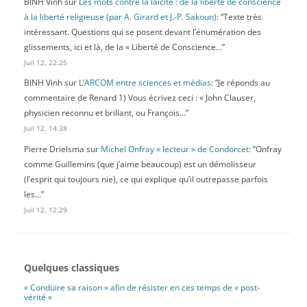
BINH Vinh
sur
Les mots contre la laïcité : de la liberté de conscience
à la liberté religieuse (par A. Girard et J.-P. Sakoun)
: “
Texte très
intéressant. Questions qui se posent devant l’énumération des
glissements, ici et là, de la « Liberté de Conscience…
”
Juil 12, 22:25
BINH Vinh
sur
L’ARCOM entre sciences et médias
: “
Je réponds au
commentaire de Renard 1) Vous écrivez ceci : « John Clauser,
physicien reconnu et brillant, ou François…
”
Juil 12, 14:38
Pierre Drielsma
sur
Michel Onfray « lecteur » de Condorcet
: “
Onfray
comme Guillemins (que j’aime beaucoup) est un démolisseur
(l’esprit qui toujours nie), ce qui explique qu’il outrepasse parfois
les…
”
Juil 12, 12:29
Quelques classiques
« Conduire sa raison » afin de résister en ces temps de « post-
vérité »