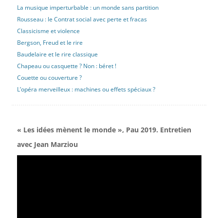
La musique imperturbable : un monde sans partition
Rousseau : le Contrat social avec perte et fracas
Classicisme et violence
Bergson, Freud et le rire
Baudelaire et le rire classique
Chapeau ou casquette ? Non : béret !
Couette ou couverture ?
L’opéra merveilleux : machines ou effets spéciaux ?
« Les idées mènent le monde », Pau 2019. Entretien
avec Jean Marziou
Lecteur
vidéo