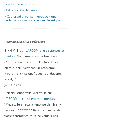
Guy Desbiens est mort
Opération #JeLisSansal
« Castoriadis, penser l’époque » une
série de podcasts sur le site Hérétiques
Commentaires récents
BINH Vinh
sur
L’ARCOM entre sciences et
médias
: “
Le climat, comme beaucoup
d’autres réalités naturelles (médecine,
chimie, ect), n’est pas un problème
« purement » scientifique: il est devenu,
aussi,…
”
Juil 17, 09:53
Thierry Foucart via Mezetulle
sur
L’ARCOM entre sciences et médias
:
“
Mezetulle a reçu la réponse de Thierry
Foucart : ******** Réponse : merci de
votre commentaire. Je ne voulais pas,