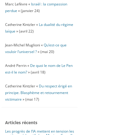
Marc Lefèvre «
Israël : la compassion
perdue
» (janvier 24)
Catherine Kintzler «
La dualité du régime
laïque
» (avril 22)
Jean-Michel Muglioni «
Qu’est-ce que
vouloir l’universel ?
» (mai 20)
André Perrin «
De quoi le nom de Le Pen
est-il le nom?
» (avril 18)
Catherine Kintzler «
Du respect érigé en
principe. Blasphème et retournement
victimaire
» (mai 17)
Articles récents
Les progrès de l’IA mettent en tension les