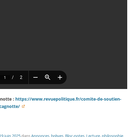
gnotte :
https://www.revuepolitique.fr/comite-de-soutien-
cagnotte/
19 juin 2025
dans
Annonces, brèves
,
Bloc-notes
,
Lecture, philosophie