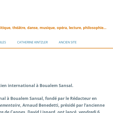
litique, théâtre, danse, musique, opéra, lecture, philosophie…
Aller
au
BLES
CATHERINE KINTZLER
ANCIEN SITE
contenu
en international à Boualem Sansal.
nal à Boualem Sansal, fondé par le Rédacteur en
lementaire
, Arnaud Benedetti, présidé par l’ancienne
ire de Cannes, David Lisnard, ont lancé, vendredi 6