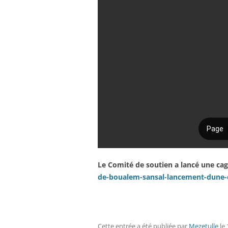
Le Comité de soutien a lancé une ca
de-boualem-sansal-lancement-dune-
Cette entrée a été publiée
par
Mezetulle
le