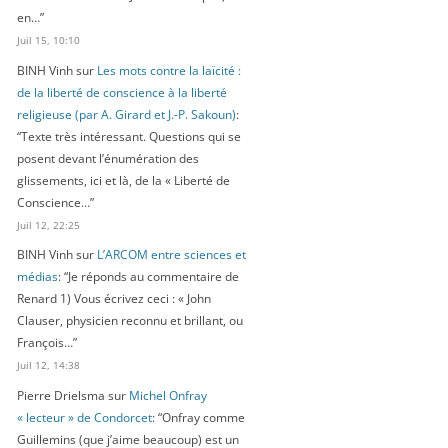
en…
”
Juil 15, 10:10
BINH Vinh
sur
Les mots contre la laïcité :
de la liberté de conscience à la liberté
religieuse (par A. Girard et J.-P. Sakoun)
:
“
Texte très intéressant. Questions qui se
posent devant l’énumération des
glissements, ici et là, de la « Liberté de
Conscience…
”
Juil 12, 22:25
BINH Vinh
sur
L’ARCOM entre sciences et
médias
: “
Je réponds au commentaire de
Renard 1) Vous écrivez ceci : « John
Clauser, physicien reconnu et brillant, ou
François…
”
Juil 12, 14:38
Pierre Drielsma
sur
Michel Onfray
« lecteur » de Condorcet
: “
Onfray comme
Guillemins (que j’aime beaucoup) est un