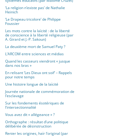
systèmes éducatifs (par Maxime Cruzel)
‘La religion n’existe pas’ de Nathalie
Heinich
‘Le Drapeau tricolore’ de Philippe
Foussier
Les mots contre la laïcité : de la liberté
de conscience à la liberté religieuse (par
A. Girard et J.-P. Sakoun)
La deuxième mort de Samuel Paty ?
L’ARCOM entre sciences et médias
Quand les casseurs viendront « jusque
dans nos bras »
En relisant ‘Les Dieux ont soif’ – Rappels
pour notre temps
Une histoire longue de la laïcité
Journée nationale de commémoration de
l’esclavage
Sur les fondements ésotériques de
l’intersectionnalité
Vous avez dit « allégeance » ?
Orthographe : résultat d’une politique
délibérée de désinstruction
Renier les origines, haïr l’original (par