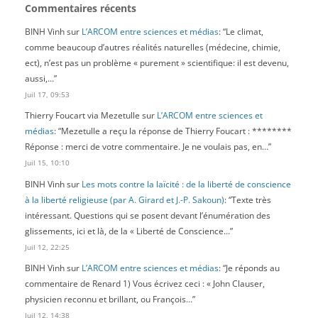
Commentaires récents
BINH Vinh
sur
L’ARCOM entre sciences et médias
: “
Le climat,
comme beaucoup d’autres réalités naturelles (médecine, chimie,
ect), n’est pas un problème « purement » scientifique: il est devenu,
aussi,…
”
Juil 17, 09:53
Thierry Foucart via Mezetulle
sur
L’ARCOM entre sciences et
médias
: “
Mezetulle a reçu la réponse de Thierry Foucart : ********
Réponse : merci de votre commentaire. Je ne voulais pas, en…
”
Juil 15, 10:10
BINH Vinh
sur
Les mots contre la laïcité : de la liberté de conscience
à la liberté religieuse (par A. Girard et J.-P. Sakoun)
: “
Texte très
intéressant. Questions qui se posent devant l’énumération des
glissements, ici et là, de la « Liberté de Conscience…
”
Juil 12, 22:25
BINH Vinh
sur
L’ARCOM entre sciences et médias
: “
Je réponds au
commentaire de Renard 1) Vous écrivez ceci : « John Clauser,
physicien reconnu et brillant, ou François…
”
Juil 12, 14:38