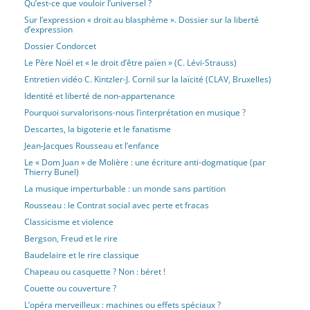
Qu’est-ce que vouloir l’universel ?
Sur l’expression « droit au blasphème ». Dossier sur la liberté
d’expression
Dossier Condorcet
Le Père Noël et « le droit d’être païen » (C. Lévi-Strauss)
Entretien vidéo C. Kintzler-J. Cornil sur la laïcité (CLAV, Bruxelles)
Identité et liberté de non-appartenance
Pourquoi survalorisons-nous l’interprétation en musique ?
Descartes, la bigoterie et le fanatisme
Jean-Jacques Rousseau et l’enfance
Le « Dom Juan » de Molière : une écriture anti-dogmatique (par
Thierry Bunel)
La musique imperturbable : un monde sans partition
Rousseau : le Contrat social avec perte et fracas
Classicisme et violence
Bergson, Freud et le rire
Baudelaire et le rire classique
Chapeau ou casquette ? Non : béret !
Couette ou couverture ?
L’opéra merveilleux : machines ou effets spéciaux ?