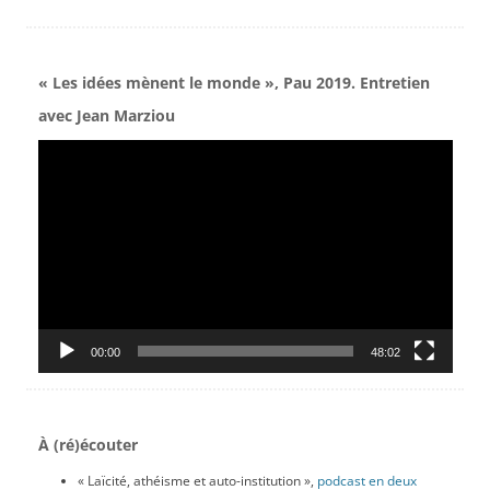
« Les idées mènent le monde », Pau 2019. Entretien
avec Jean Marziou
Lecteur
vidéo
00:00
48:02
À (ré)écouter
« Laïcité, athéisme et auto-institution »,
podcast en deux