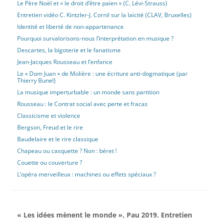
Le Père Noël et « le droit d’être païen » (C. Lévi-Strauss)
Entretien vidéo C. Kintzler-J. Cornil sur la laïcité (CLAV, Bruxelles)
Identité et liberté de non-appartenance
Pourquoi survalorisons-nous l’interprétation en musique ?
Descartes, la bigoterie et le fanatisme
Jean-Jacques Rousseau et l’enfance
Le « Dom Juan » de Molière : une écriture anti-dogmatique (par
Thierry Bunel)
La musique imperturbable : un monde sans partition
Rousseau : le Contrat social avec perte et fracas
Classicisme et violence
Bergson, Freud et le rire
Baudelaire et le rire classique
Chapeau ou casquette ? Non : béret !
Couette ou couverture ?
L’opéra merveilleux : machines ou effets spéciaux ?
« Les idées mènent le monde », Pau 2019. Entretien