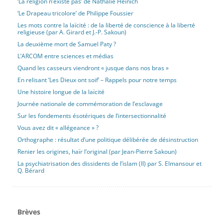
‘La religion n’existe pas’ de Nathalie Heinich
‘Le Drapeau tricolore’ de Philippe Foussier
Les mots contre la laïcité : de la liberté de conscience à la liberté
religieuse (par A. Girard et J.-P. Sakoun)
La deuxième mort de Samuel Paty ?
L’ARCOM entre sciences et médias
Quand les casseurs viendront « jusque dans nos bras »
En relisant ‘Les Dieux ont soif’ – Rappels pour notre temps
Une histoire longue de la laïcité
Journée nationale de commémoration de l’esclavage
Sur les fondements ésotériques de l’intersectionnalité
Vous avez dit « allégeance » ?
Orthographe : résultat d’une politique délibérée de désinstruction
Renier les origines, haïr l’original (par Jean-Pierre Sakoun)
La psychiatrisation des dissidents de l’islam (II) par S. Elmansour et
Q. Bérard
Brèves