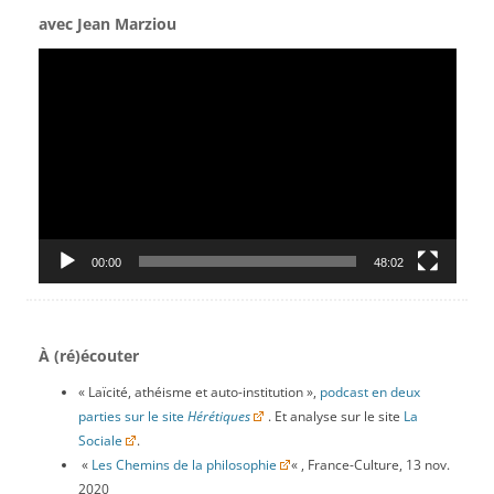
avec Jean Marziou
Lecteur
vidéo
00:00
48:02
À (ré)écouter
« Laïcité, athéisme et auto-institution »,
podcast en deux
parties sur le site
Hérétiques
. Et analyse sur le site
La
Sociale
.
«
Les Chemins de la philosophie
« , France-Culture, 13 nov.
2020