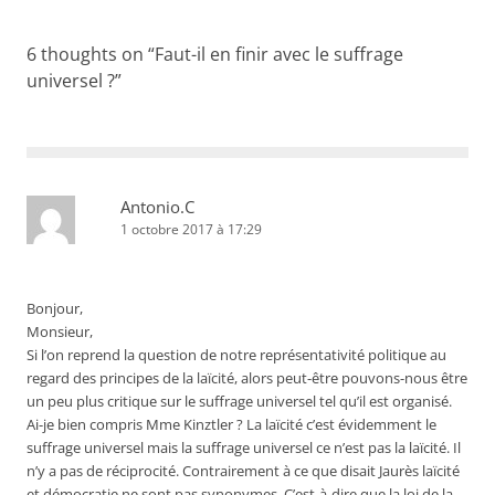
6 thoughts on “
Faut-il en finir avec le suffrage
universel ?
”
Antonio.C
1 octobre 2017 à 17:29
Bonjour,
Monsieur,
Si l’on reprend la question de notre représentativité politique au
regard des principes de la laïcité, alors peut-être pouvons-nous être
un peu plus critique sur le suffrage universel tel qu’il est organisé.
Ai-je bien compris Mme Kinztler ? La laïcité c’est évidemment le
suffrage universel mais la suffrage universel ce n’est pas la laïcité. Il
n’y a pas de réciprocité. Contrairement à ce que disait Jaurès laïcité
et démocratie ne sont pas synonymes. C’est-à-dire que la loi de la