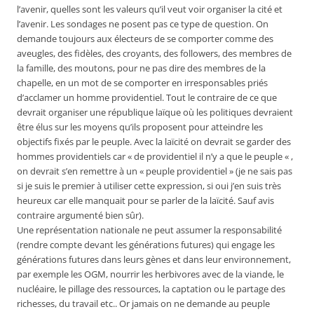
l’avenir, quelles sont les valeurs qu’il veut voir organiser la cité et
l’avenir. Les sondages ne posent pas ce type de question. On
demande toujours aux électeurs de se comporter comme des
aveugles, des fidèles, des croyants, des followers, des membres de
la famille, des moutons, pour ne pas dire des membres de la
chapelle, en un mot de se comporter en irresponsables priés
d’acclamer un homme providentiel. Tout le contraire de ce que
devrait organiser une république laïque où les politiques devraient
être élus sur les moyens qu’ils proposent pour atteindre les
objectifs fixés par le peuple. Avec la laïcité on devrait se garder des
hommes providentiels car « de providentiel il n’y a que le peuple « ,
on devrait s’en remettre à un « peuple providentiel » (je ne sais pas
si je suis le premier à utiliser cette expression, si oui j’en suis très
heureux car elle manquait pour se parler de la laïcité. Sauf avis
contraire argumenté bien sûr).
Une représentation nationale ne peut assumer la responsabilité
(rendre compte devant les générations futures) qui engage les
générations futures dans leurs gènes et dans leur environnement,
par exemple les OGM, nourrir les herbivores avec de la viande, le
nucléaire, le pillage des ressources, la captation ou le partage des
richesses, du travail etc.. Or jamais on ne demande au peuple