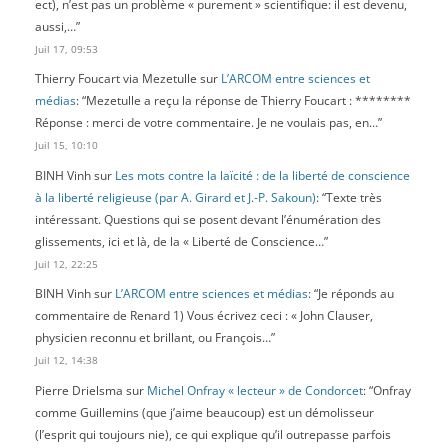
ect), n’est pas un problème « purement » scientifique: il est devenu,
aussi,…
”
Juil 17, 09:53
Thierry Foucart via Mezetulle
sur
L’ARCOM entre sciences et
médias
: “
Mezetulle a reçu la réponse de Thierry Foucart : ********
Réponse : merci de votre commentaire. Je ne voulais pas, en…
”
Juil 15, 10:10
BINH Vinh
sur
Les mots contre la laïcité : de la liberté de conscience
à la liberté religieuse (par A. Girard et J.-P. Sakoun)
: “
Texte très
intéressant. Questions qui se posent devant l’énumération des
glissements, ici et là, de la « Liberté de Conscience…
”
Juil 12, 22:25
BINH Vinh
sur
L’ARCOM entre sciences et médias
: “
Je réponds au
commentaire de Renard 1) Vous écrivez ceci : « John Clauser,
physicien reconnu et brillant, ou François…
”
Juil 12, 14:38
Pierre Drielsma
sur
Michel Onfray « lecteur » de Condorcet
: “
Onfray
comme Guillemins (que j’aime beaucoup) est un démolisseur
(l’esprit qui toujours nie), ce qui explique qu’il outrepasse parfois