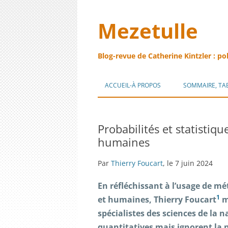
Mezetulle
Blog-revue de Catherine Kintzler : po
ACCUEIL-À PROPOS
SOMMAIRE, TA
Probabilités et statistiq
humaines
Par
Thierry Foucart
, le 7 juin 2024
En réfléchissant à l’usage de mé
1
et humaines, Thierry Foucart
m
spécialistes des sciences de la 
quantitatives mais ignorent la n