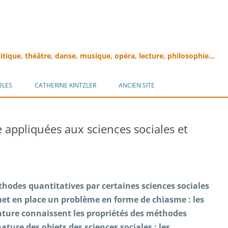
litique, théâtre, danse, musique, opéra, lecture, philosophie…
Aller
au
BLES
CATHERINE KINTZLER
ANCIEN SITE
contenu
ue appliquées aux sciences sociales et
thodes quantitatives par certaines sciences sociales
et en place un problème en forme de chiasme : les
nature connaissent les propriétés des méthodes
ature des objets des sciences sociales ; les