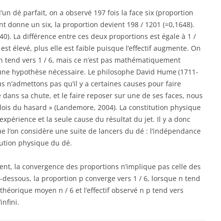
un dé parfait, on a observé 197 fois la face six (proportion
ant donne un six, la proportion devient 198 / 1201 (=0,1648).
640). La différence entre ces deux proportions est égale à 1 /
est élevé, plus elle est faible puisque l’effectif augmente. On
n tend vers 1 / 6, mais ce n’est pas mathématiquement
est une hypothèse nécessaire. Le philosophe David Hume
(1711-
us n’admettons pas qu’il y a certaines causes pour faire
 dans sa chute, et le faire reposer sur une de ses faces, nous
 lois du hasard » (Landemore, 2004). La constitution physique
xpérience et la seule cause du résultat du jet. Il y a donc
 l’on considère une suite de lancers du dé : l’indépendance
itution physique du dé.
vent, la convergence des proportions n’implique pas celle des
-dessous, la proportion p converge vers 1 / 6, lorsque n tend
tif théorique moyen n / 6 et l’effectif observé n p tend vers
infini.