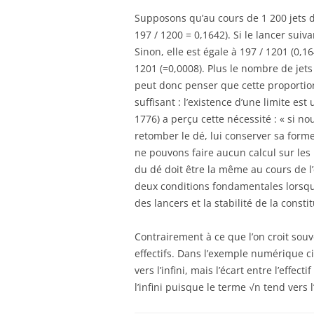
Supposons qu’au cours de 1 200 jets d’
197 / 1200 = 0,1642). Si le lancer suiv
Sinon, elle est égale à 197 / 1201 (0,1
1201 (=0,0008). Plus le nombre de jets 
peut donc penser que cette proportio
suffisant : l’existence d’une limite 
1776) a perçu cette nécessité : « si no
retomber le dé, lui conserver sa forme
ne pouvons faire aucun calcul sur les
du dé doit être la même au cours de l’e
deux conditions fondamentales lorsque
des lancers et la stabilité de la const
Contrairement à ce que l’on croit sou
effectifs. Dans l’exemple numérique ci
vers l’infini, mais l’écart entre l’effec
l’infini puisque le terme √n tend vers l’