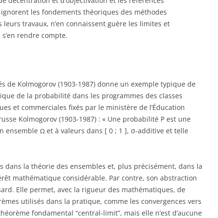
e décentration et d’objectivation et les références
s ignorent les fondements théoriques des méthodes
leurs travaux, n’en connaissent guère les limites et
 s’en rendre compte.
tés de Kolmogorov (1903-1987) donne un exemple typique de
atique de la probabilité dans les programmes des classes
ues et commerciales fixés par le ministère de l’Éducation
russe Kolmogorov (1903-1987) : « Une probabilité P est une
un ensemble
et à valeurs dans [ 0 ; 1 ], σ-additive et telle
Ω
tés dans la théorie des ensembles et, plus précisément, dans la
ntérêt mathématique considérable. Par contre, son abstraction
asard. Elle permet, avec la rigueur des mathématiques, de
rèmes utilisés dans la pratique, comme les convergences vers
 théorème fondamental “central-limit”, mais elle n’est d’aucune