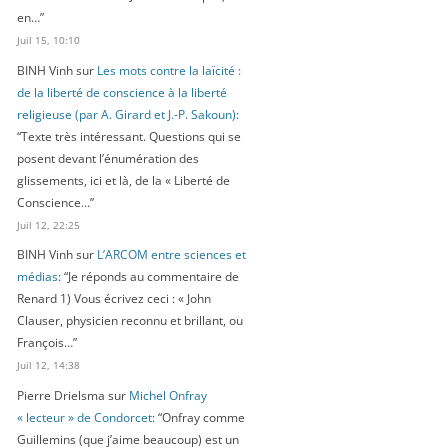
en…
”
Juil 15, 10:10
BINH Vinh
sur
Les mots contre la laïcité :
de la liberté de conscience à la liberté
religieuse (par A. Girard et J.-P. Sakoun)
:
“
Texte très intéressant. Questions qui se
posent devant l’énumération des
glissements, ici et là, de la « Liberté de
Conscience…
”
Juil 12, 22:25
BINH Vinh
sur
L’ARCOM entre sciences et
médias
: “
Je réponds au commentaire de
Renard 1) Vous écrivez ceci : « John
Clauser, physicien reconnu et brillant, ou
François…
”
Juil 12, 14:38
Pierre Drielsma
sur
Michel Onfray
« lecteur » de Condorcet
: “
Onfray comme
Guillemins (que j’aime beaucoup) est un