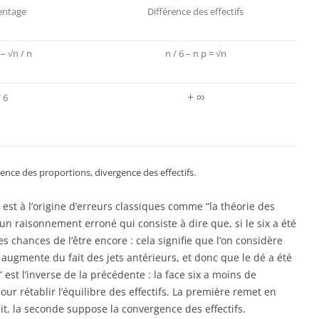
entage
Différence des effectifs
 – √n / n
n / 6 – n p = √n
+ ∞
/ 6
ence des proportions, divergence des effectifs.
est à l’origine d’erreurs classiques comme “la théorie des
 un raisonnement erroné qui consiste à dire que, si le six a été
rtes chances de l’être encore : cela signifie que l’on considère
x augmente du fait des jets antérieurs, et donc que le dé a été
 est l’inverse de la précédente : la face six a moins de
our rétablir l’équilibre des effectifs. La première remet en
it, la seconde suppose la convergence des effectifs.