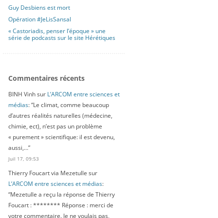
Guy Desbiens est mort
Opération #JeLisSansal
« Castoriadis, penser l’époque » une
série de podcasts sur le site Hérétiques
Commentaires récents
BINH Vinh
sur
L’ARCOM entre sciences et
médias
: “
Le climat, comme beaucoup
d’autres réalités naturelles (médecine,
chimie, ect), n’est pas un problème
« purement » scientifique: il est devenu,
aussi,…
”
Juil 17, 09:53
Thierry Foucart via Mezetulle
sur
L’ARCOM entre sciences et médias
:
“
Mezetulle a reçu la réponse de Thierry
Foucart : ******** Réponse : merci de
votre commentaire. Je ne voulais pas,