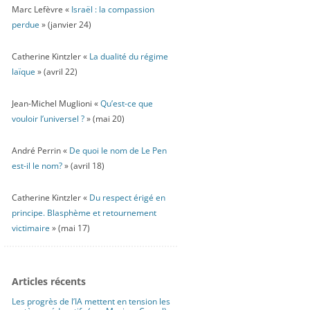
Marc Lefèvre «
Israël : la compassion
perdue
» (janvier 24)
Catherine Kintzler «
La dualité du régime
laïque
» (avril 22)
Jean-Michel Muglioni «
Qu’est-ce que
vouloir l’universel ?
» (mai 20)
André Perrin «
De quoi le nom de Le Pen
est-il le nom?
» (avril 18)
Catherine Kintzler «
Du respect érigé en
principe. Blasphème et retournement
victimaire
» (mai 17)
Articles récents
Les progrès de l’IA mettent en tension les