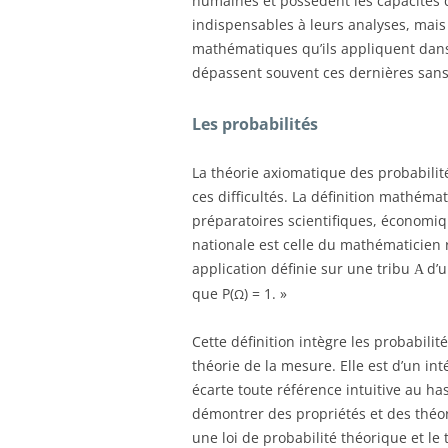
humaines et possèdent les capacités d
indispensables à leurs analyses, mai
mathématiques qu’ils appliquent dans 
dépassent souvent ces dernières sans
Les probabilités
La théorie axiomatique des probabili
ces difficultés. La définition mathém
préparatoires scientifiques, économiq
nationale est celle du mathématicien 
application définie sur une tribu
d’
A
que P(
) = 1. »
Ω
Cette définition intègre les probabili
théorie de la mesure. Elle est d’un i
écarte toute référence intuitive au h
démontrer des propriétés et des théo
une loi de probabilité théorique et le