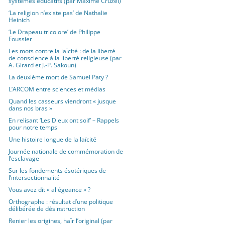
systèmes éducatifs (par Maxime Cruzel)
‘La religion n’existe pas’ de Nathalie
Heinich
‘Le Drapeau tricolore’ de Philippe
Foussier
Les mots contre la laïcité : de la liberté
de conscience à la liberté religieuse (par
A. Girard et J.-P. Sakoun)
La deuxième mort de Samuel Paty ?
L’ARCOM entre sciences et médias
Quand les casseurs viendront « jusque
dans nos bras »
En relisant ‘Les Dieux ont soif’ – Rappels
pour notre temps
Une histoire longue de la laïcité
Journée nationale de commémoration de
l’esclavage
Sur les fondements ésotériques de
l’intersectionnalité
Vous avez dit « allégeance » ?
Orthographe : résultat d’une politique
délibérée de désinstruction
Renier les origines, haïr l’original (par