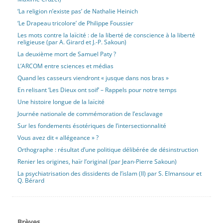
‘La religion n’existe pas’ de Nathalie Heinich
‘Le Drapeau tricolore’ de Philippe Foussier
Les mots contre la laïcité : de la liberté de conscience à la liberté
religieuse (par A. Girard et J.-P. Sakoun)
La deuxième mort de Samuel Paty ?
L’ARCOM entre sciences et médias
Quand les casseurs viendront « jusque dans nos bras »
En relisant ‘Les Dieux ont soif’ – Rappels pour notre temps
Une histoire longue de la laïcité
Journée nationale de commémoration de l’esclavage
Sur les fondements ésotériques de l’intersectionnalité
Vous avez dit « allégeance » ?
Orthographe : résultat d’une politique délibérée de désinstruction
Renier les origines, haïr l’original (par Jean-Pierre Sakoun)
La psychiatrisation des dissidents de l’islam (II) par S. Elmansour et
Q. Bérard
Brèves