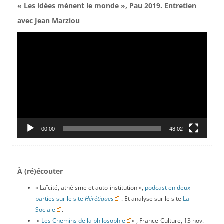
« Les idées mènent le monde », Pau 2019. Entretien
avec Jean Marziou
Lecteur
vidéo
00:00
48:02
À (ré)écouter
« Laïcité, athéisme et auto-institution »,
podcast en deux
parties sur le site
Hérétiques
. Et analyse sur le site
La
Sociale
.
«
Les Chemins de la philosophie
« , France-Culture, 13 nov.