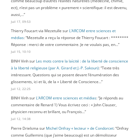
comme beaucoup d’autres réalités naturelles (médecine, chimie,
ect), n’est pas un problème « purement » scientifique: il est devenu,
aussi,…
”
Juil 17, 09:53
Thierry Foucart via Mezetulle
sur
L’ARCOM entre sciences et
médias
: “
Mezetulle a reçu la réponse de Thierry Foucart : ********
Réponse : merci de votre commentaire. Je ne voulais pas, en…
”
Juil 15, 10:10
BINH Vinh
sur
Les mots contre la laïcité : de la liberté de conscience
à la liberté religieuse (par A. Girard et J.-P. Sakoun)
: “
Texte très
intéressant. Questions qui se posent devant l’énumération des
glissements, ici et là, de la « Liberté de Conscience…
”
Juil 12, 22:25
BINH Vinh
sur
L’ARCOM entre sciences et médias
: “
Je réponds au
commentaire de Renard 1) Vous écrivez ceci : « John Clauser,
physicien reconnu et brillant, ou François…
”
Juil 12, 14:38
Pierre Drielsma
sur
Michel Onfray « lecteur » de Condorcet
: “
Onfray
comme Guillemins (que j’aime beaucoup) est un démolisseur