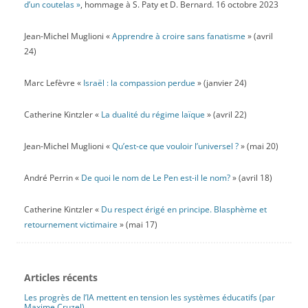
d’un coutelas »
, hommage à S. Paty et D. Bernard. 16 octobre 2023
Jean-Michel Muglioni «
Apprendre à croire sans fanatisme
» (avril
24)
Marc Lefèvre «
Israël : la compassion perdue
» (janvier 24)
Catherine Kintzler «
La dualité du régime laïque
» (avril 22)
Jean-Michel Muglioni «
Qu’est-ce que vouloir l’universel ?
» (mai 20)
André Perrin «
De quoi le nom de Le Pen est-il le nom?
» (avril 18)
Catherine Kintzler «
Du respect érigé en principe. Blasphème et
retournement victimaire
» (mai 17)
Articles récents
Les progrès de l’IA mettent en tension les systèmes éducatifs (par
Maxime Cruzel)