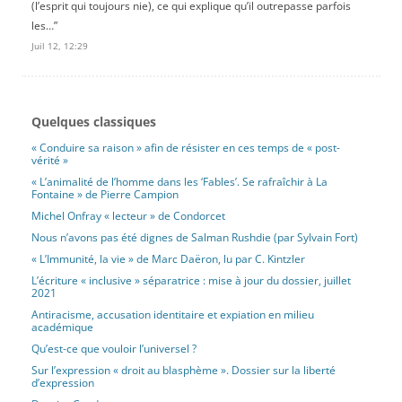
(l’esprit qui toujours nie), ce qui explique qu’il outrepasse parfois
les…
”
Juil 12, 12:29
Quelques classiques
« Conduire sa raison » afin de résister en ces temps de « post-
vérité »
« L’animalité de l’homme dans les ‘Fables’. Se rafraîchir à La
Fontaine » de Pierre Campion
Michel Onfray « lecteur » de Condorcet
Nous n’avons pas été dignes de Salman Rushdie (par Sylvain Fort)
« L’Immunité, la vie » de Marc Daëron, lu par C. Kintzler
L’écriture « inclusive » séparatrice : mise à jour du dossier, juillet
2021
Antiracisme, accusation identitaire et expiation en milieu
académique
Qu’est-ce que vouloir l’universel ?
Sur l’expression « droit au blasphème ». Dossier sur la liberté
d’expression