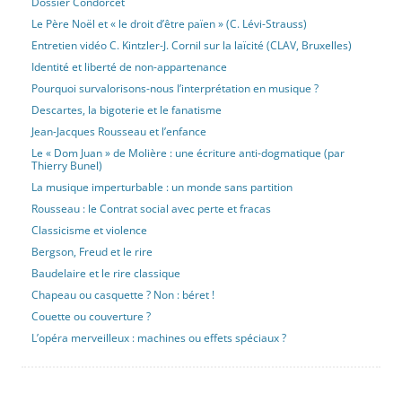
Dossier Condorcet
Le Père Noël et « le droit d’être païen » (C. Lévi-Strauss)
Entretien vidéo C. Kintzler-J. Cornil sur la laïcité (CLAV, Bruxelles)
Identité et liberté de non-appartenance
Pourquoi survalorisons-nous l’interprétation en musique ?
Descartes, la bigoterie et le fanatisme
Jean-Jacques Rousseau et l’enfance
Le « Dom Juan » de Molière : une écriture anti-dogmatique (par
Thierry Bunel)
La musique imperturbable : un monde sans partition
Rousseau : le Contrat social avec perte et fracas
Classicisme et violence
Bergson, Freud et le rire
Baudelaire et le rire classique
Chapeau ou casquette ? Non : béret !
Couette ou couverture ?
L’opéra merveilleux : machines ou effets spéciaux ?