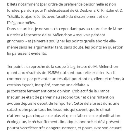
billets notamment (par ordre de préférence personnelle et non
fondée, pardon pour l’indélicatesse) de G. Desbiens, C. Kintzler et D.
Tchalik, toujours écrits avec l’acuité du discernement et de
l’élégance mêlés.
Dans cet article, je ne souscris cependant pas au reproche de Mme
Kintzler à l’encontre de M. Mélenchon « mauvais perdant
grincheux » et j’aimerais souligner les points qu’elle aborde elle-
même sans les argumenter tant, sans doute, les points en question
lui paraissent évidents.
1er point : le reproche de la soupe à la grimace de M. Mélenchon
quant aux résultats de 19,58% qui sont pour elle excellents. « Il
commence par présenter un résultat pourtant excellent et même, à
certains égards, inespéré, comme une défaite. »
Je conteste fermement cette opinion. L’objectif de la France
Insoumise était de parvenir au second tour et dans l’intention
avouée depuis le début de l’emporter. Cette défaite est donc une
catastrophe pour tous les Insoumis qui savent que le climat
n’attendra pas cinq ans de plus et qu’en l’absence de planification
écologique, le réchauffement climatique annoncé et déjà présent
pourra s’accélérer très dangereusement, et poursuivre son oeuvre