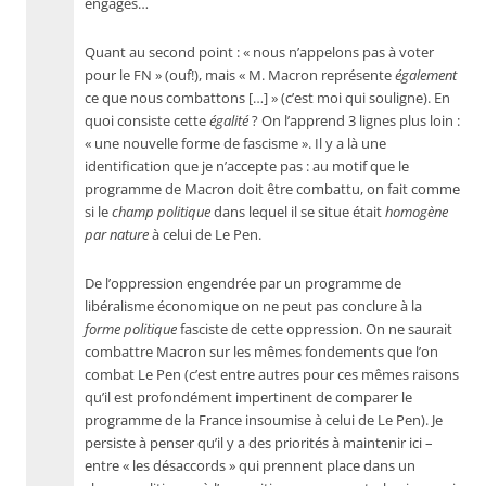
engagés…
Quant au second point : « nous n’appelons pas à voter
pour le FN » (ouf!), mais « M. Macron représente
également
ce que nous combattons […] » (c’est moi qui souligne). En
quoi consiste cette
égalité
? On l’apprend 3 lignes plus loin :
« une nouvelle forme de fascisme ». Il y a là une
identification que je n’accepte pas : au motif que le
programme de Macron doit être combattu, on fait comme
si le
champ politique
dans lequel il se situe était
homogène
par nature
à celui de Le Pen.
De l’oppression engendrée par un programme de
libéralisme économique on ne peut pas conclure à la
forme politique
fasciste de cette oppression. On ne saurait
combattre Macron sur les mêmes fondements que l’on
combat Le Pen (c’est entre autres pour ces mêmes raisons
qu’il est profondément impertinent de comparer le
programme de la France insoumise à celui de Le Pen). Je
persiste à penser qu’il y a des priorités à maintenir ici –
entre « les désaccords » qui prennent place dans un