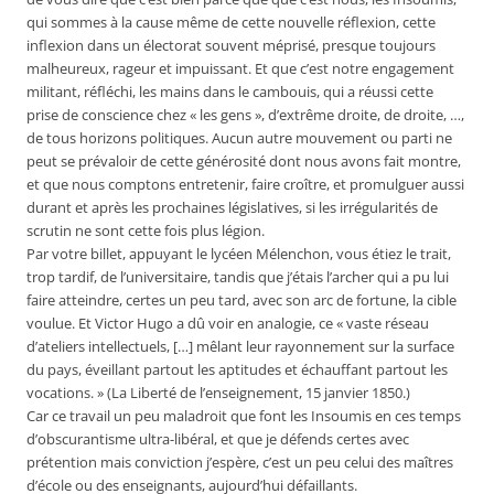
qui sommes à la cause même de cette nouvelle réflexion, cette
inflexion dans un électorat souvent méprisé, presque toujours
malheureux, rageur et impuissant. Et que c’est notre engagement
militant, réfléchi, les mains dans le cambouis, qui a réussi cette
prise de conscience chez « les gens », d’extrême droite, de droite, …,
de tous horizons politiques. Aucun autre mouvement ou parti ne
peut se prévaloir de cette générosité dont nous avons fait montre,
et que nous comptons entretenir, faire croître, et promulguer aussi
durant et après les prochaines législatives, si les irrégularités de
scrutin ne sont cette fois plus légion.
Par votre billet, appuyant le lycéen Mélenchon, vous étiez le trait,
trop tardif, de l’universitaire, tandis que j’étais l’archer qui a pu lui
faire atteindre, certes un peu tard, avec son arc de fortune, la cible
voulue. Et Victor Hugo a dû voir en analogie, ce « vaste réseau
d’ateliers intellectuels, […] mêlant leur rayonnement sur la surface
du pays, éveillant partout les aptitudes et échauffant partout les
vocations. » (La Liberté de l’enseignement, 15 janvier 1850.)
Car ce travail un peu maladroit que font les Insoumis en ces temps
d’obscurantisme ultra-libéral, et que je défends certes avec
prétention mais conviction j’espère, c’est un peu celui des maîtres
d’école ou des enseignants, aujourd’hui défaillants.