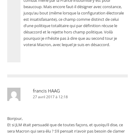
combat mené par la France insoumise y est pour
beaucoup. Mais encore faut-il désigner avec constance,
jusqu’au bout (même lorsque la configuration électorale
est insatisfaisante), ce champ comme distinct de celui
d’une politique totalitaire qui par définition récuse le
désaccord et le rejette hors champ politique. Voilà
pourquoi je n’hésite pas à dire que au second tour je
voterai Macron, avec lequel je suis en désaccord.
francis HAAG
27 avril 2017 à 12:18
Bonjour,
Et si JLM était persuadé que de toutes façons, et quoiqu’il dise, ce
sera Macron qui sera élu ? S’il pensait n’avoir pas besoin de clamer