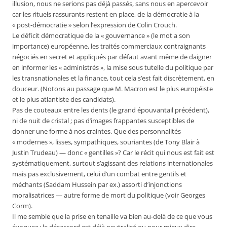
illusion, nous ne serions pas déjà passés, sans nous en apercevoir
car les rituels rassurants restent en place, de la démocratie à la
« post-démocratie » selon l’expression de Colin Crouch.
Le déficit démocratique de la « gouvernance » (le mot a son
importance) européenne, les traités commerciaux contraignants
négociés en secret et appliqués par défaut avant même de daigner
en informer les « administrés », la mise sous tutelle du politique par
les transnationales et la finance, tout cela s’est fait discrètement, en
douceur. (Notons au passage que M. Macron est le plus européiste
et le plus atlantiste des candidats).
Pas de couteaux entre les dents (le grand épouvantail précédent),
ni de nuit de cristal ; pas d’images frappantes susceptibles de
donner une forme à nos craintes. Que des personnalités
« modernes », lisses, sympathiques, souriantes (de Tony Blair à
Justin Trudeau) — donc « gentilles »? Car le récit qui nous est fait est
systématiquement, surtout s’agissant des relations internationales
mais pas exclusivement, celui d’un combat entre gentils et
méchants (Saddam Hussein par ex.) assorti d’injonctions
moralisatrices — autre forme de mort du politique (voir Georges
Corm).
Il me semble que la prise en tenaille va bien au-delà de ce que vous