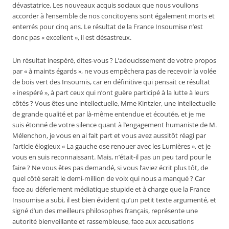
dévastatrice. Les nouveaux acquis sociaux que nous voulions
accorder à l’ensemble de nos concitoyens sont également morts et
enterrés pour cinq ans. Le résultat de la France Insoumise n’est
donc pas « excellent », il est désastreux.
Un résultat inespéré, dites-vous ? L’adoucissement de votre propos
par « à maints égards », ne vous empêchera pas de recevoir la volée
de bois vert des Insoumis, car en définitive qui pensait ce résultat
« inespéré », à part ceux qui n’ont guère participé à la lutte à leurs
côtés ? Vous êtes une intellectuelle, Mme Kintzler, une intellectuelle
de grande qualité et par là-même entendue et écoutée, et je me
suis étonné de votre silence quant à l’engagement humaniste de M.
Mélenchon, je vous en ai fait part et vous avez aussitôt réagi par
l’article élogieux « La gauche ose renouer avec les Lumières », et je
vous en suis reconnaissant. Mais, n’était-il pas un peu tard pour le
faire ? Ne vous êtes pas demandé, si vous l’aviez écrit plus tôt, de
quel côté serait le demi-million de voix qui nous a manqué ? Car
face au déferlement médiatique stupide et à charge que la France
Insoumise a subi, il est bien évident qu’un petit texte argumenté, et
signé d’un des meilleurs philosophes français, représente une
autorité bienveillante et rassembleuse, face aux accusations