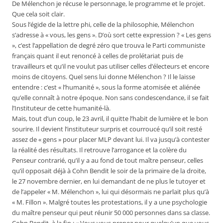
De Mélenchon je récuse le personnage, le programme et le projet.
Que cela soit clair.
Sous l’égide de la lettre phi, celle de la philosophie, Mélenchon
s’adresse à « vous, les gens ». D’où sort cette expression ? « Les gens
», c’est l’appellation de degré zéro que trouva le Parti communiste
français quant il eut renoncé à celles de prolétariat puis de
travailleurs et qu’il ne voulut pas utiliser celles d’électeurs et encore
moins de citoyens. Quel sens lui donne Mélenchon ? Il le laisse
entendre : c’est « l’humanité », sous la forme atomisée et aliénée
qu’elle connaît à notre époque. Non sans condescendance, il se fait
l’Instituteur de cette humanité-là.
Mais, tout d’un coup, le 23 avril, il quitte l’habit de lumière et le bon
sourire. Il devient l’instituteur surpris et courroucé qu’il soit resté
assez de « gens » pour placer MLP devant lui. Il va jusqu’à contester
la réalité des résultats. Il retrouve l’arrogance et la colère du
Penseur contrarié, qu’il y a au fond de tout maître penseur, celles
qu’il opposait déjà à Cohn Bendit le soir de la primaire de la droite,
le 27 novembre dernier, en lui demandant de ne plus le tutoyer et
de l’appeler « M. Mélenchon », lui qui désormais ne parlait plus qu’à
« M. Fillon ». Malgré toutes les protestations, il y a une psychologie
du maître penseur qui peut réunir 50 000 personnes dans sa classe.