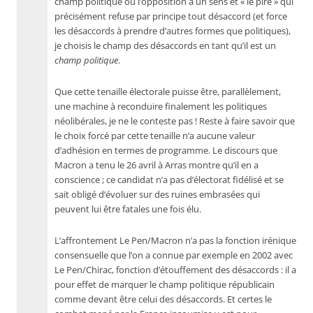
champ politique où l’opposition a un sens et « le pire » qui
précisément refuse par principe tout désaccord (et force
les désaccords à prendre d’autres formes que politiques),
je choisis le champ des désaccords en tant qu’il est un
champ politique
.
Que cette tenaille électorale puisse être, parallèlement,
une machine à reconduire finalement les politiques
néolibérales, je ne le conteste pas ! Reste à faire savoir que
le choix forcé par cette tenaille n’a aucune valeur
d’adhésion en termes de programme. Le discours que
Macron a tenu le 26 avril à Arras montre qu’il en a
conscience ; ce candidat n’a pas d’électorat fidélisé et se
sait obligé d’évoluer sur des ruines embrasées qui
peuvent lui être fatales une fois élu.
L’affrontement Le Pen/Macron n’a pas la fonction irénique
consensuelle que l’on a connue par exemple en 2002 avec
Le Pen/Chirac, fonction d’étouffement des désaccords : il a
pour effet de marquer le champ politique républicain
comme devant être celui des désaccords. Et certes le