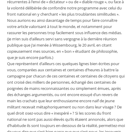
récurrentes à l’envi de « dictateur » ou de « diable rouge », ou face à
la volonté délibérée de confondre notre programme avec celui du
front national en y cherchant « les plus troublantes similitudes ».
Nous aurions eu ainsi davantage de temps pour faire connaître
votre article valorisant à tout le monde, et notamment pour
rassurer les personnes trop facilement sous influence des médias.
(Je m’en suis d’ailleurs servi sans vergogne à la dernière réunion
publique que j’ai menée à Wissembourg, le 20 avril, en citant
copieusement mes sources, en « bon » étudiant de philosophie,
que je suis encore parfois.)
Que représentent d’ailleurs ces quelques lignes bien écrites pour
vous, comparées aux centaines et centaines d’heures à battre la
campagne par chacun de ces centaines et centaines de citoyens qui
ont croisé des milliers de personnes, échangé des centaines de
poignées de mains reconnaissantes ou simplement émues, après
des échanges argumentés, ou ont encore essuyé d’un revers de
main les crachats que leur enthousiasme encore naïf de jeune
militant recevait métaphoriquement ou non dans leur visage ? De
quel droit osez-vous dire « inespéré » ? Si les scores du front
national ne sont pas aussi élevés qu’ils étaient annoncés, alors que
d’habitude ils sont toujours en-dessous de la réalité, permettez-moi
de vous dire que c’est bien parce que que c’est nous, les Insoumis,