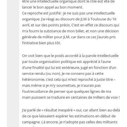
être une intellectuelle organique dont le rôle eût été de
lancer le bon appel au bon moment.
Ce reproche est justifié : je ne suis pas une intellectuelle
organique. J’ai réagi au discours de JLM à Toulouse du 16
avril, et sur des points précis. C’est en effet ce discours qui
m’a fourni la substance de mon billet, et non une décision
générale de militer pour JLM, car dans ce cas j’aurais pris
l’initiative bien plus tôt.
On voit bien que le poids accordé à la parole intellectuelle
par toute organisation politique est apprécié à l’aune
d’une finalité qui lui est extérieure, jugé en fonction d’un
service rendu (ou non). Je ne consens pas à cette
hétéronomie, c’est cela qui m’est reproché à juste titre –
mais même si je m’y soumettais, je n’aurais pas
l’outrecuidance de penser que quelques lignes de ma
main puissent se traduire en centaines de milliers de voix !
J’ai parlé de « résultat inespéré » oui, car allant bien au-delà
de ce que laissaient espérer les estimations en début de
campagne. Là encore, je n’adopte pas celles des militants