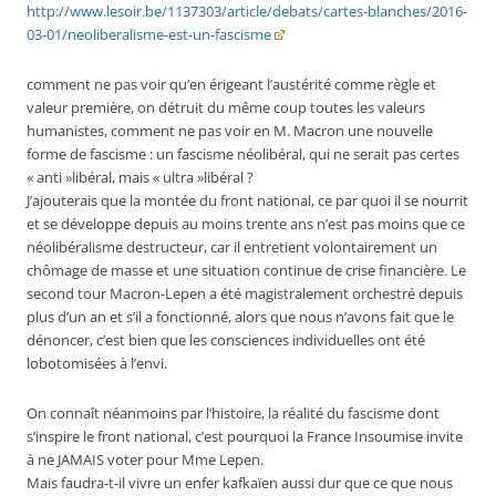
http://www.lesoir.be/1137303/article/debats/cartes-blanches/2016-
03-01/neoliberalisme-est-un-fascisme
comment ne pas voir qu’en érigeant l’austérité comme règle et
valeur première, on détruit du même coup toutes les valeurs
humanistes, comment ne pas voir en M. Macron une nouvelle
forme de fascisme : un fascisme néolibéral, qui ne serait pas certes
« anti »libéral, mais « ultra »libéral ?
J’ajouterais que la montée du front national, ce par quoi il se nourrit
et se développe depuis au moins trente ans n’est pas moins que ce
néolibéralisme destructeur, car il entretient volontairement un
chômage de masse et une situation continue de crise financière. Le
second tour Macron-Lepen a été magistralement orchestré depuis
plus d’un an et s’il a fonctionné, alors que nous n’avons fait que le
dénoncer, c’est bien que les consciences individuelles ont été
lobotomisées à l’envi.
On connaît néanmoins par l’histoire, la réalité du fascisme dont
s’inspire le front national, c’est pourquoi la France Insoumise invite
à ne JAMAIS voter pour Mme Lepen.
Mais faudra-t-il vivre un enfer kafkaïen aussi dur que ce que nous