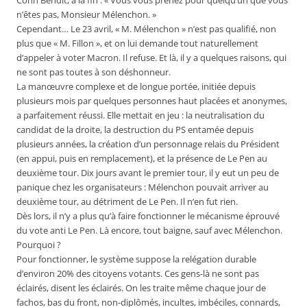
Cohn Bendit, à la fin : « Vous vous prenez pour quelqu’un que vous
n’êtes pas, Monsieur Mélenchon. »
Cependant… Le 23 avril, « M. Mélenchon » n’est pas qualifié, non
plus que « M. Fillon », et on lui demande tout naturellement
d’appeler à voter Macron. Il refuse. Et là, il y a quelques raisons, qui
ne sont pas toutes à son déshonneur.
La manœuvre complexe et de longue portée, initiée depuis
plusieurs mois par quelques personnes haut placées et anonymes,
a parfaitement réussi. Elle mettait en jeu : la neutralisation du
candidat de la droite, la destruction du PS entamée depuis
plusieurs années, la création d’un personnage relais du Président
(en appui, puis en remplacement), et la présence de Le Pen au
deuxième tour. Dix jours avant le premier tour, il y eut un peu de
panique chez les organisateurs : Mélenchon pouvait arriver au
deuxième tour, au détriment de Le Pen. Il n’en fut rien.
Dès lors, il n’y a plus qu’à faire fonctionner le mécanisme éprouvé
du vote anti Le Pen. Là encore, tout baigne, sauf avec Mélenchon.
Pourquoi ?
Pour fonctionner, le système suppose la relégation durable
d’environ 20% des citoyens votants. Ces gens-là ne sont pas
éclairés, disent les éclairés. On les traite même chaque jour de
fachos, bas du front, non-diplômés, incultes, imbéciles, connards,