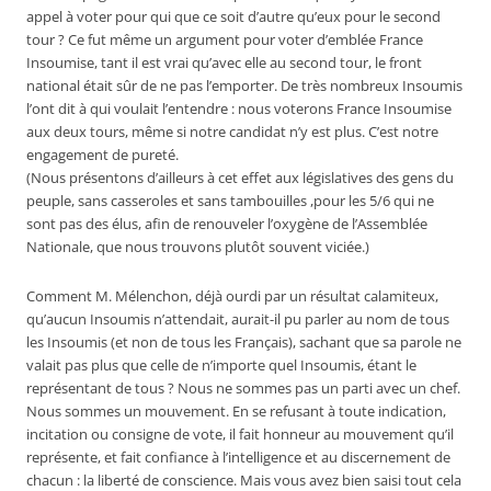
appel à voter pour qui que ce soit d’autre qu’eux pour le second
tour ? Ce fut même un argument pour voter d’emblée France
Insoumise, tant il est vrai qu’avec elle au second tour, le front
national était sûr de ne pas l’emporter. De très nombreux Insoumis
l’ont dit à qui voulait l’entendre : nous voterons France Insoumise
aux deux tours, même si notre candidat n’y est plus. C’est notre
engagement de pureté.
(Nous présentons d’ailleurs à cet effet aux législatives des gens du
peuple, sans casseroles et sans tambouilles ,pour les 5/6 qui ne
sont pas des élus, afin de renouveler l’oxygène de l’Assemblée
Nationale, que nous trouvons plutôt souvent viciée.)
Comment M. Mélenchon, déjà ourdi par un résultat calamiteux,
qu’aucun Insoumis n’attendait, aurait-il pu parler au nom de tous
les Insoumis (et non de tous les Français), sachant que sa parole ne
valait pas plus que celle de n’importe quel Insoumis, étant le
représentant de tous ? Nous ne sommes pas un parti avec un chef.
Nous sommes un mouvement. En se refusant à toute indication,
incitation ou consigne de vote, il fait honneur au mouvement qu’il
représente, et fait confiance à l’intelligence et au discernement de
chacun : la liberté de conscience. Mais vous avez bien saisi tout cela