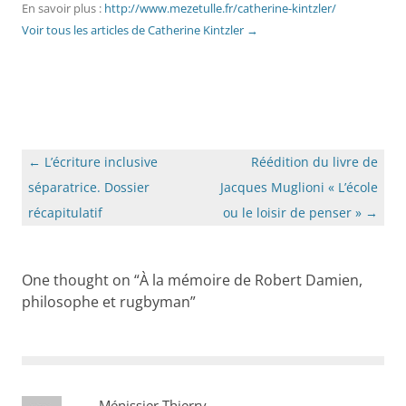
En savoir plus :
http://www.mezetulle.fr/catherine-kintzler/
Voir tous les articles de Catherine Kintzler
→
Navigation
←
L’écriture inclusive
Réédition du livre de
des
séparatrice. Dossier
Jacques Muglioni « L’école
articles
récapitulatif
ou le loisir de penser »
→
One thought on “
À la mémoire de Robert Damien,
philosophe et rugbyman
”
Ménissier Thierry