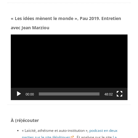
« Les idées mènent le monde », Pau 2019. Entretien
avec Jean Marziou
Lecteur
vidéo
00:00
48:02
À (ré)écouter
« Laïcité, athéisme et auto-institution »,
podcast en deux
parties sur le site
Hérétiques
. Et analyse sur le site
La