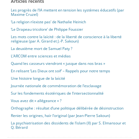
Articles récents
Les progrès de l’IA mettent en tension les systèmes éducatifs (par
Maxime Cruzel)
‘La religion n’existe pas’ de Nathalie Heinich
‘Le Drapeau tricolore’ de Philippe Foussier
Les mots contre la laïcité : de la liberté de conscience à la liberté
religieuse (par A. Girard et J.-P. Sakoun)
La deuxième mort de Samuel Paty ?
L’ARCOM entre sciences et médias
Quand les casseurs viendront « jusque dans nos bras »
En relisant ‘Les Dieux ont soif’ – Rappels pour notre temps
Une histoire longue de la laïcité
Journée nationale de commémoration de l’esclavage
Sur les fondements ésotériques de l’intersectionnalité
Vous avez dit « allégeance » ?
Orthographe : résultat d’une politique délibérée de désinstruction
Renier les origines, haïr l’original (par Jean-Pierre Sakoun)
La psychiatrisation des dissidents de l’islam (II) par S. Elmansour et
Q. Bérard