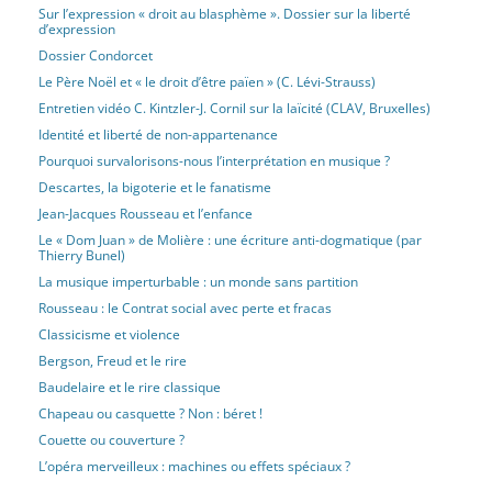
Sur l’expression « droit au blasphème ». Dossier sur la liberté
d’expression
Dossier Condorcet
Le Père Noël et « le droit d’être païen » (C. Lévi-Strauss)
Entretien vidéo C. Kintzler-J. Cornil sur la laïcité (CLAV, Bruxelles)
Identité et liberté de non-appartenance
Pourquoi survalorisons-nous l’interprétation en musique ?
Descartes, la bigoterie et le fanatisme
Jean-Jacques Rousseau et l’enfance
Le « Dom Juan » de Molière : une écriture anti-dogmatique (par
Thierry Bunel)
La musique imperturbable : un monde sans partition
Rousseau : le Contrat social avec perte et fracas
Classicisme et violence
Bergson, Freud et le rire
Baudelaire et le rire classique
Chapeau ou casquette ? Non : béret !
Couette ou couverture ?
L’opéra merveilleux : machines ou effets spéciaux ?