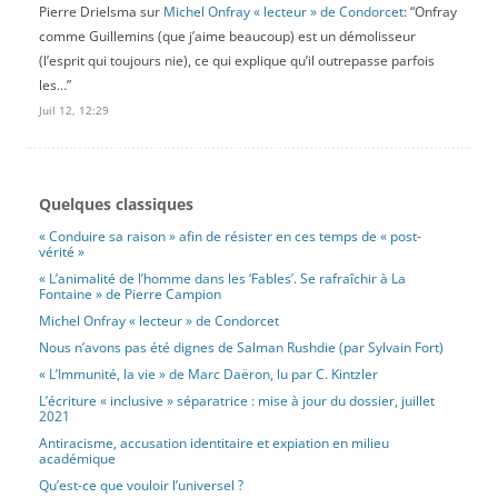
Pierre Drielsma
sur
Michel Onfray « lecteur » de Condorcet
: “
Onfray
comme Guillemins (que j’aime beaucoup) est un démolisseur
(l’esprit qui toujours nie), ce qui explique qu’il outrepasse parfois
les…
”
Juil 12, 12:29
Quelques classiques
« Conduire sa raison » afin de résister en ces temps de « post-
vérité »
« L’animalité de l’homme dans les ‘Fables’. Se rafraîchir à La
Fontaine » de Pierre Campion
Michel Onfray « lecteur » de Condorcet
Nous n’avons pas été dignes de Salman Rushdie (par Sylvain Fort)
« L’Immunité, la vie » de Marc Daëron, lu par C. Kintzler
L’écriture « inclusive » séparatrice : mise à jour du dossier, juillet
2021
Antiracisme, accusation identitaire et expiation en milieu
académique
Qu’est-ce que vouloir l’universel ?