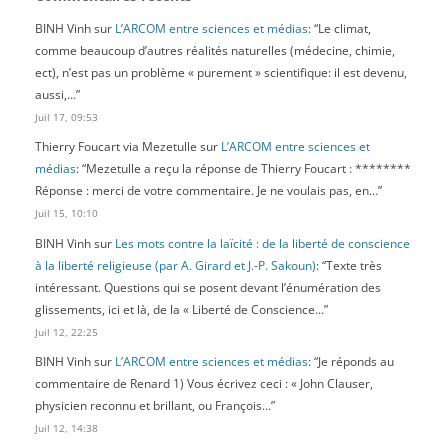
BINH Vinh
sur
L’ARCOM entre sciences et médias
: “
Le climat,
comme beaucoup d’autres réalités naturelles (médecine, chimie,
ect), n’est pas un problème « purement » scientifique: il est devenu,
aussi,…
”
Juil 17, 09:53
Thierry Foucart via Mezetulle
sur
L’ARCOM entre sciences et
médias
: “
Mezetulle a reçu la réponse de Thierry Foucart : ********
Réponse : merci de votre commentaire. Je ne voulais pas, en…
”
Juil 15, 10:10
BINH Vinh
sur
Les mots contre la laïcité : de la liberté de conscience
à la liberté religieuse (par A. Girard et J.-P. Sakoun)
: “
Texte très
intéressant. Questions qui se posent devant l’énumération des
glissements, ici et là, de la « Liberté de Conscience…
”
Juil 12, 22:25
BINH Vinh
sur
L’ARCOM entre sciences et médias
: “
Je réponds au
commentaire de Renard 1) Vous écrivez ceci : « John Clauser,
physicien reconnu et brillant, ou François…
”
Juil 12, 14:38