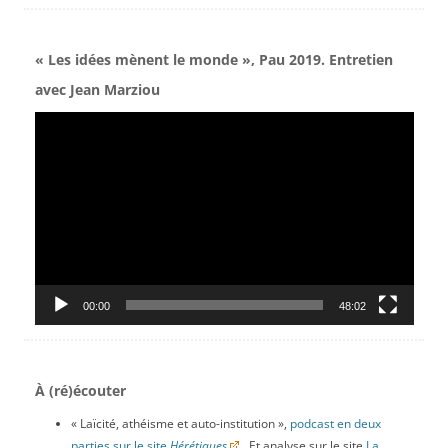
« Les idées mènent le monde », Pau 2019. Entretien
avec Jean Marziou
Lecteur
vidéo
00:00
48:02
À (ré)écouter
« Laïcité, athéisme et auto-institution »,
podcast en deux
parties sur le site
Hérétiques
. Et analyse sur le site
La