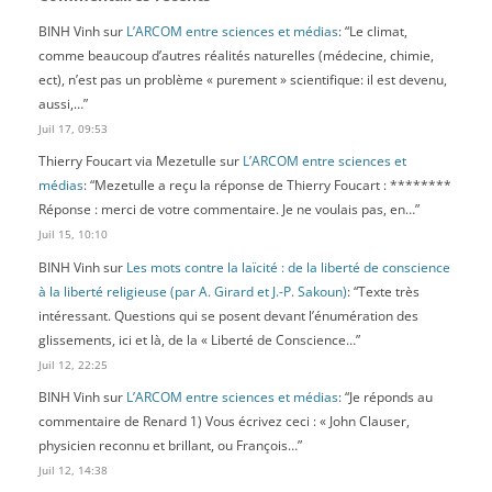
BINH Vinh
sur
L’ARCOM entre sciences et médias
: “
Le climat,
comme beaucoup d’autres réalités naturelles (médecine, chimie,
ect), n’est pas un problème « purement » scientifique: il est devenu,
aussi,…
”
Juil 17, 09:53
Thierry Foucart via Mezetulle
sur
L’ARCOM entre sciences et
médias
: “
Mezetulle a reçu la réponse de Thierry Foucart : ********
Réponse : merci de votre commentaire. Je ne voulais pas, en…
”
Juil 15, 10:10
BINH Vinh
sur
Les mots contre la laïcité : de la liberté de conscience
à la liberté religieuse (par A. Girard et J.-P. Sakoun)
: “
Texte très
intéressant. Questions qui se posent devant l’énumération des
glissements, ici et là, de la « Liberté de Conscience…
”
Juil 12, 22:25
BINH Vinh
sur
L’ARCOM entre sciences et médias
: “
Je réponds au
commentaire de Renard 1) Vous écrivez ceci : « John Clauser,
physicien reconnu et brillant, ou François…
”
Juil 12, 14:38