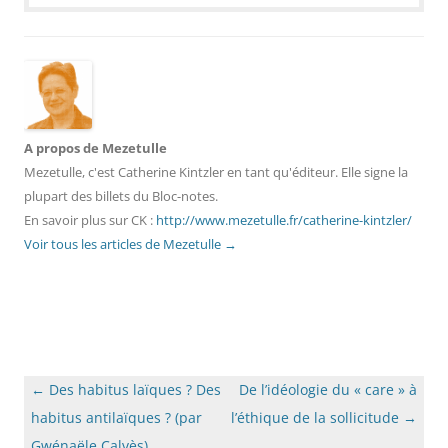
A propos de Mezetulle
Mezetulle, c'est Catherine Kintzler en tant qu'éditeur. Elle signe la
plupart des billets du Bloc-notes.
En savoir plus sur CK :
http://www.mezetulle.fr/catherine-kintzler/
Voir tous les articles de Mezetulle
→
Navigation
←
Des habitus laïques ? Des
De l’idéologie du « care » à
des
habitus antilaïques ? (par
l’éthique de la sollicitude
→
articles
Gwénaële Calvès)