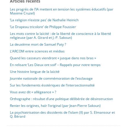
Articles récents
Les progrès de l’IA mettent en tension les systèmes éducatifs (par
Maxime Cruzel)
‘La religion n’existe pas’ de Nathalie Heinich
‘Le Drapeau tricolore’ de Philippe Foussier
Les mots contre la laïcité : de la liberté de conscience à la liberté
religieuse (par A. Girard et J.-P. Sakoun)
La deuxième mort de Samuel Paty ?
L’ARCOM entre sciences et médias
Quand les casseurs viendront « jusque dans nos bras »
En relisant ‘Les Dieux ont soif’ – Rappels pour notre temps
Une histoire longue de la laïcité
Journée nationale de commémoration de l’esclavage
Sur les fondements ésotériques de l’intersectionnalité
Vous avez dit « allégeance » ?
Orthographe : résultat d’une politique délibérée de désinstruction
Renier les origines, haïr l’original (par Jean-Pierre Sakoun)
La psychiatrisation des dissidents de l’islam (II) par S. Elmansour et
Q. Bérard