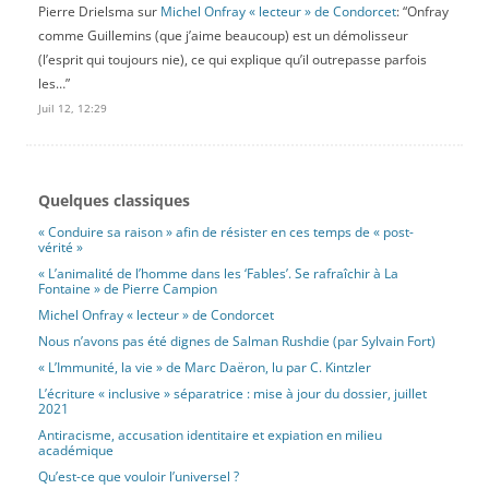
Pierre Drielsma
sur
Michel Onfray « lecteur » de Condorcet
: “
Onfray
comme Guillemins (que j’aime beaucoup) est un démolisseur
(l’esprit qui toujours nie), ce qui explique qu’il outrepasse parfois
les…
”
Juil 12, 12:29
Quelques classiques
« Conduire sa raison » afin de résister en ces temps de « post-
vérité »
« L’animalité de l’homme dans les ‘Fables’. Se rafraîchir à La
Fontaine » de Pierre Campion
Michel Onfray « lecteur » de Condorcet
Nous n’avons pas été dignes de Salman Rushdie (par Sylvain Fort)
« L’Immunité, la vie » de Marc Daëron, lu par C. Kintzler
L’écriture « inclusive » séparatrice : mise à jour du dossier, juillet
2021
Antiracisme, accusation identitaire et expiation en milieu
académique
Qu’est-ce que vouloir l’universel ?