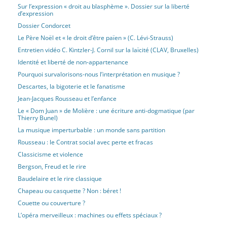
Sur l’expression « droit au blasphème ». Dossier sur la liberté
d’expression
Dossier Condorcet
Le Père Noël et « le droit d’être païen » (C. Lévi-Strauss)
Entretien vidéo C. Kintzler-J. Cornil sur la laïcité (CLAV, Bruxelles)
Identité et liberté de non-appartenance
Pourquoi survalorisons-nous l’interprétation en musique ?
Descartes, la bigoterie et le fanatisme
Jean-Jacques Rousseau et l’enfance
Le « Dom Juan » de Molière : une écriture anti-dogmatique (par
Thierry Bunel)
La musique imperturbable : un monde sans partition
Rousseau : le Contrat social avec perte et fracas
Classicisme et violence
Bergson, Freud et le rire
Baudelaire et le rire classique
Chapeau ou casquette ? Non : béret !
Couette ou couverture ?
L’opéra merveilleux : machines ou effets spéciaux ?