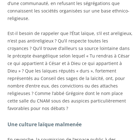
d’une communauté, en refusant les ségrégations que
connaissent les sociétés organisées sur une base ethnico-
religieuse.
Est-il besoin de rappeler que l’
É
tat laïque, s’il est areligieux,
n’est pas antireligieux ? Qu’il respecte toutes les
croyances ? Qu’il trouve d’ailleurs sa source lointaine dans
le précepte évangélique selon lequel « Tu rendras à César
ce qui appartient à César et à Dieu ce qui appartient à
Dieu » ? Que les laï
ques
réputés « durs », fortement
représentés au Conseil des sages de la laïcité, ont, pour
nombre d’entre eux, des convictions ou des attaches
religieuses ? Comme l’abbé Grégoire dont le nom place
cette salle du CNAM sous des auspices particulièrement
favorables pour nos débats ?
Un
e culture laïque
malmenée
En revanche, la soumission de l’espace public à des