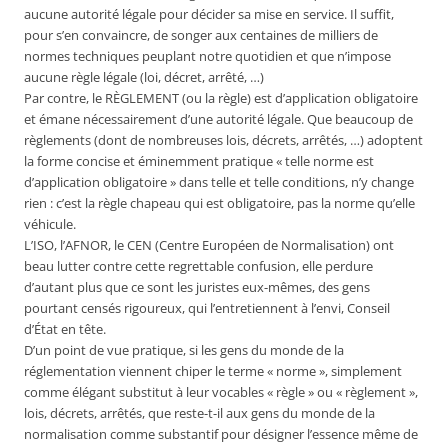
aucune autorité légale pour décider sa mise en service. Il suffit,
pour s’en convaincre, de songer aux centaines de milliers de
normes techniques peuplant notre quotidien et que n’impose
aucune règle légale (loi, décret, arrêté, …)
Par contre, le RÈGLEMENT (ou la règle) est d’application obligatoire
et émane nécessairement d’une autorité légale. Que beaucoup de
règlements (dont de nombreuses lois, décrets, arrêtés, …) adoptent
la forme concise et éminemment pratique « telle norme est
d’application obligatoire » dans telle et telle conditions, n’y change
rien : c’est la règle chapeau qui est obligatoire, pas la norme qu’elle
véhicule.
L’ISO, l’AFNOR, le CEN (Centre Européen de Normalisation) ont
beau lutter contre cette regrettable confusion, elle perdure
d’autant plus que ce sont les juristes eux-mêmes, des gens
pourtant censés rigoureux, qui l’entretiennent à l’envi, Conseil
d’État en tête.
D’un point de vue pratique, si les gens du monde de la
réglementation viennent chiper le terme « norme », simplement
comme élégant substitut à leur vocables « règle » ou « règlement »,
lois, décrets, arrêtés, que reste-t-il aux gens du monde de la
normalisation comme substantif pour désigner l’essence même de