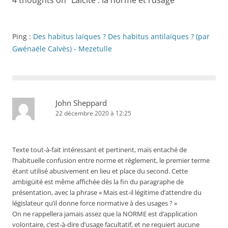
4 thoughts on “
Laïcité : la norme et l’usage
”
Ping :
Des habitus laïques ? Des habitus antilaïques ? (par
Gwénaële Calvès) - Mezetulle
John Sheppard
22 décembre 2020 à 12:25
Texte tout-à-fait intéressant et pertinent, mais entaché de
l’habituelle confusion entre norme et règlement, le premier terme
étant utilisé abusivement en lieu et place du second. Cette
ambigüité est même affichée dès la fin du paragraphe de
présentation, avec la phrase « Mais est-il légitime d’attendre du
législateur qu’il donne force normative à des usages ? »
On ne rappellera jamais assez que la NORME est d’application
volontaire, c’est-à-dire d’usage facultatif, et ne requiert aucune