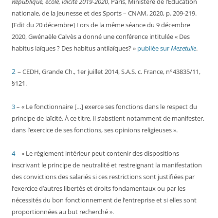
République, école, laïcité 2019-2020
, Paris, Ministère de l’Éducation
nationale, de la Jeunesse et des Sports – CNAM, 2020, p. 209-219.
[Edit du 20 décembre] Lors de la même séance du 9 décembre
2020, Gwénaële Calvès a donné une conférence intitulée « Des
habitus laïques ? Des habitus antilaïques? »
publiée sur
Mezetulle
.
2
–
CEDH, Grande Ch., 1er juillet 2014, S.A.S. c. France, n°43835/11,
§121.
3
– « Le fonctionnaire
[
…] exerce ses fonctions dans le respect du
principe de laïcité. À ce titre, il s’abstient notamment de manifester,
dans l’exercice de ses fonctions, ses opinions religieuses ».
4
– « Le règlement intérieur peut contenir des dispositions
inscrivant le principe de neutralité et restreignant la manifestation
des convictions des salariés si ces restrictions sont justifiées par
l’exercice d’autres libertés et droits fondamentaux ou par les
nécessités du bon fonctionnement de l’entreprise et si elles sont
proportionnées au but recherché ».