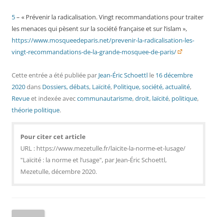
5
– « Prévenir la radicalisation. Vingt recommandations pour traiter
les menaces qui pèsent sur la société française et sur l’islam »,
https://www.mosqueedeparis.net/prevenir-la-radicalisation-les-
vingt-recommandations-de-la-grande-mosquee-de-paris/
Cette entrée a été publiée
par
Jean-Éric Schoettl
le
16 décembre
2020
dans
Dossiers, débats
,
Laïcité
,
Politique, société, actualité
,
Revue
et indexée avec
communautarisme
,
droit
,
laïcité
,
politique
,
théorie politique
.
Pour citer cet article
URL : https://www.mezetulle.fr/laicite-la-norme-et-lusage/
"Laïcité : la norme et l’usage", par Jean-Éric Schoettl,
Mezetulle, décembre 2020.