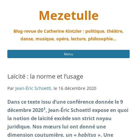
Mezetulle
Blog-revue de Catherine Kintzler : politique, théâtre,
danse, musique, opéra, lecture, philosophie…
All
Menu
au
con
Laïcité : la norme et l’usage
Par
Jean-Éric Schoettl
, le 16 décembre 2020
Dans ce
texte issu d’une conférence donnée le 9
1
décembre 2020
, Jean-Éric Schoettl
expose
en quoi
la notion de laïcité
excède
son strict noyau
juridique. Nos mœurs lui ont donné une
dimension coutumière, un «
habitus
». Une