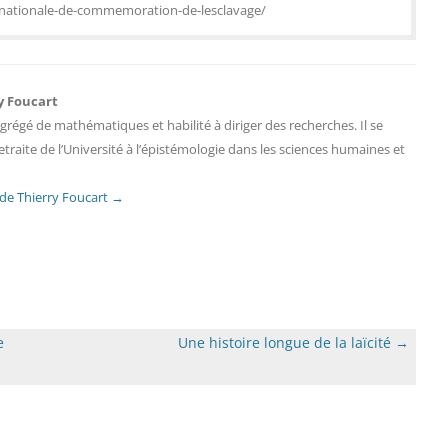
e-nationale-de-commemoration-de-lesclavage/
y Foucart
agrégé de mathématiques et habilité à diriger des recherches. Il se
etraite de l’Université à l’épistémologie dans les sciences humaines et
s de Thierry Foucart
→
e
Une histoire longue de la laïcité
→