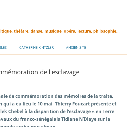
litique, théâtre, danse, musique, opéra, lecture, philosophie…
Aller
au
BLES
CATHERINE KINTZLER
ANCIEN SITE
contenu
mmémoration de l’esclavage
onale de commémoration des mémoires de la traite,
on qui a eu lieu le 10 mai, Thierry Foucart présente et
ek Chebel à la disparition de l’esclavage « en Terre
travaux du franco-sénégalais Tidiane N’Diaye sur la
 le monde arabo-musulman.