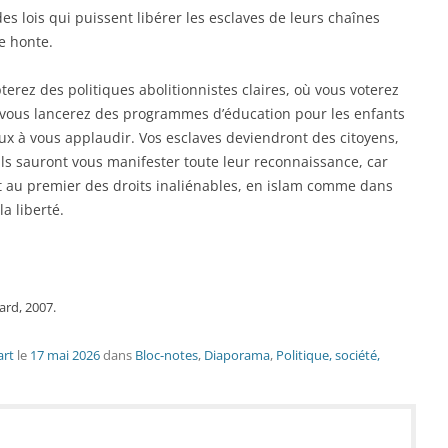
s lois qui puissent libérer les esclaves de leurs chaînes
e honte.
erez des politiques abolitionnistes claires, où vous voterez
vous lancerez des programmes d’éducation pour les enfants
x à vous applaudir. Vos esclaves deviendront des citoyens,
 Ils sauront vous manifester toute leur reconnaissance, car
ont au premier des droits inaliénables, en islam comme dans
la liberté.
ard, 2007.
art
le
17 mai 2026
dans
Bloc-notes
,
Diaporama
,
Politique, société,