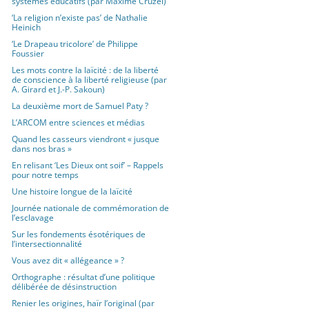
systèmes éducatifs (par Maxime Cruzel)
‘La religion n’existe pas’ de Nathalie
Heinich
‘Le Drapeau tricolore’ de Philippe
Foussier
Les mots contre la laïcité : de la liberté
de conscience à la liberté religieuse (par
A. Girard et J.-P. Sakoun)
La deuxième mort de Samuel Paty ?
L’ARCOM entre sciences et médias
Quand les casseurs viendront « jusque
dans nos bras »
En relisant ‘Les Dieux ont soif’ – Rappels
pour notre temps
Une histoire longue de la laïcité
Journée nationale de commémoration de
l’esclavage
Sur les fondements ésotériques de
l’intersectionnalité
Vous avez dit « allégeance » ?
Orthographe : résultat d’une politique
délibérée de désinstruction
Renier les origines, haïr l’original (par