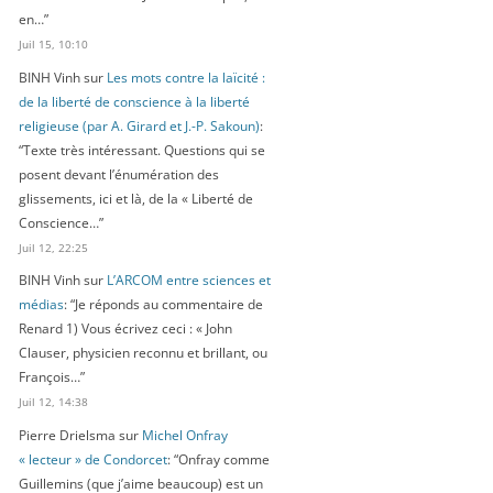
en…
”
Juil 15, 10:10
BINH Vinh
sur
Les mots contre la laïcité :
de la liberté de conscience à la liberté
religieuse (par A. Girard et J.-P. Sakoun)
:
“
Texte très intéressant. Questions qui se
posent devant l’énumération des
glissements, ici et là, de la « Liberté de
Conscience…
”
Juil 12, 22:25
BINH Vinh
sur
L’ARCOM entre sciences et
médias
: “
Je réponds au commentaire de
Renard 1) Vous écrivez ceci : « John
Clauser, physicien reconnu et brillant, ou
François…
”
Juil 12, 14:38
Pierre Drielsma
sur
Michel Onfray
« lecteur » de Condorcet
: “
Onfray comme
Guillemins (que j’aime beaucoup) est un