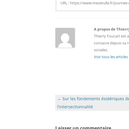
URL : https://www.mezetulle.fr/journe
A propos de Thierr
Thierry Foucart est 
consacre depuis sa r
sociales.
Voir tous les article
Navigation
←
Sur les fondements ésotériques d
des
l’intersectionnalité
articles
Laisser un commentaire