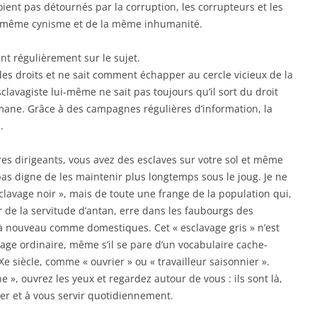
nt pas détournés par la corruption, les corrupteurs et les
u même cynisme et de la même inhumanité.
t régulièrement sur le sujet.
 des droits et ne sait comment échapper au cercle vicieux de la
clavagiste lui-même ne sait pas toujours qu’il sort du droit
mane. Grâce à des campagnes régulières d’information, la
.
res dirigeants, vous avez des esclaves sur votre sol et même
t pas digne de les maintenir plus longtemps sous le joug. Je ne
sclavage noir », mais de toute une frange de la population qui,
r de la servitude d’antan, erre dans les faubourgs des
à nouveau comme domestiques. Cet « esclavage gris » n’est
vage ordinaire, même s’il se pare d’un vocabulaire cache-
Xe siècle, comme « ouvrier » ou « travailleur saisonnier ».
 », ouvrez les yeux et regardez autour de vous : ils sont là,
er et à vous servir quotidiennement.