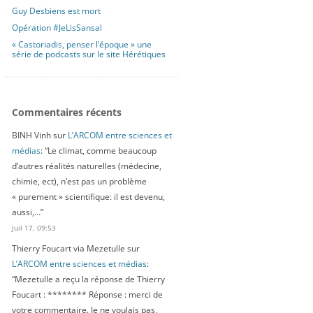
Guy Desbiens est mort
Opération #JeLisSansal
« Castoriadis, penser l’époque » une
série de podcasts sur le site Hérétiques
Commentaires récents
BINH Vinh
sur
L’ARCOM entre sciences et
médias
: “
Le climat, comme beaucoup
d’autres réalités naturelles (médecine,
chimie, ect), n’est pas un problème
« purement » scientifique: il est devenu,
aussi,…
”
Juil 17, 09:53
Thierry Foucart via Mezetulle
sur
L’ARCOM entre sciences et médias
:
“
Mezetulle a reçu la réponse de Thierry
Foucart : ******** Réponse : merci de
votre commentaire. Je ne voulais pas,