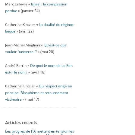
Marc Lefèvre «
Israël : la compassion
perdue
» (janvier 24)
Catherine Kintzler «
La dualité du régime
laïque
» (avril 22)
Jean-Michel Muglioni «
Qu’est-ce que
vouloir l’universel ?
» (mai 20)
André Perrin «
De quoi le nom de Le Pen
est-il le nom?
» (avril 18)
Catherine Kintzler «
Du respect érigé en
principe. Blasphème et retournement
victimaire
» (mai 17)
Articles récents
Les progrès de l’IA mettent en tension les