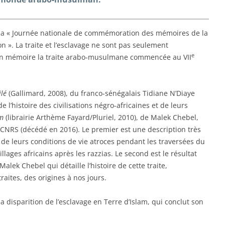
t la « Journée nationale de commémoration des mémoires de la
ion ». La traite et l’esclavage ne sont pas seulement
e
 en mémoire la traite arabo-musulmane commencée au VII
ilé
(Gallimard, 2008), du franco-sénégalais Tidiane N’Diaye
e l’histoire des civilisations négro-africaines et de leurs
am
(librairie Arthème Fayard/Pluriel, 2010), de Malek Chebel,
CNRS (décédé en 2016). Le premier est une description très
de leurs conditions de vie atroces pendant les traversées du
lages africains après les razzias. Le second est le résultat
Malek Chebel qui détaille l’histoire de cette traite,
aites, des origines à nos jours.
a disparition de l’esclavage en Terre d’Islam, qui conclut son