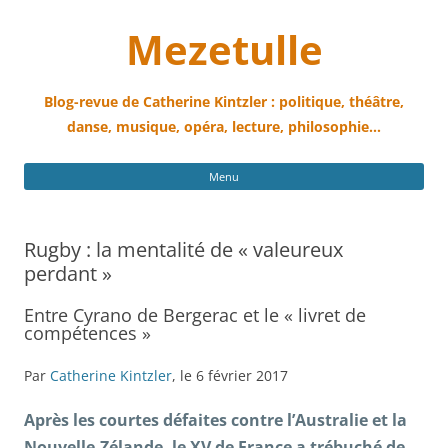
Mezetulle
Blog-revue de Catherine Kintzler : politique, théâtre,
danse, musique, opéra, lecture, philosophie…
All
Menu
au
con
Rugby : la mentalité de « valeureux
perdant »
Entre Cyrano de Bergerac et le « livret de
compétences »
Par
Catherine Kintzler
, le 6 février 2017
Après les courtes défaites contre l’Australie et la
Nouvelle-Zélande, le XV de France a trébuché de