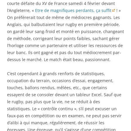
courte défaite du XV de France samedi 4 février devant
l’Angleterre, «
Etre de magnifiques perdants, ça suffit
! »
On préférerait tout de même de médiocres gagnants. Les
Anglais, qui balbutiaient leur rugby en première période,
on gardé leur sang-froid et monté en puissance, changeant
de méthode, corrigeant leur points faibles, sachant gérer
l’horloge comme un partenaire et utiliser les ressources de
leur banc. Ils ont gagné et pas du tout médiocrement par-
dessus le marché. Le match était beau, passionnant.
C’est cependant à grands renforts de statistiques,
occupation du terrain, occasions d’essai, engagement,
touches, ballons rendus, mêlées, etc., que certains
essayent de se consoler devant un tableur Excel. Sauf que
le rugby, pas plus que la vie, ne se réduit à des
statistiques. Le « contrôle continu », s’il peut excuser un
faux-pas en compétition ou en examen, ne peut pas servir
d’alibi à qui manque,
régulièrement
, de réussir les
épreuves. Une épreuve, qu’il s’agisse d’une compétition