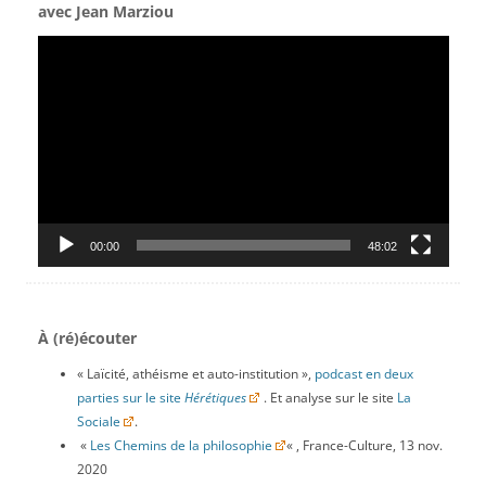
avec Jean Marziou
Lecteur
vidéo
00:00
48:02
À (ré)écouter
« Laïcité, athéisme et auto-institution »,
podcast en deux
parties sur le site
Hérétiques
. Et analyse sur le site
La
Sociale
.
«
Les Chemins de la philosophie
« , France-Culture, 13 nov.
2020