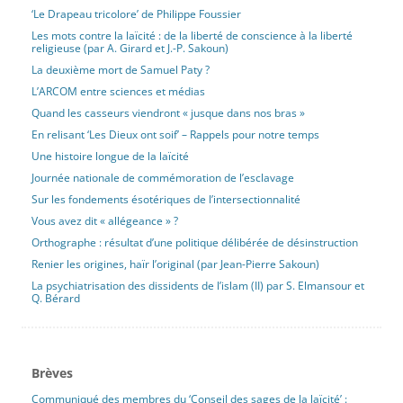
‘Le Drapeau tricolore’ de Philippe Foussier
Les mots contre la laïcité : de la liberté de conscience à la liberté
religieuse (par A. Girard et J.-P. Sakoun)
La deuxième mort de Samuel Paty ?
L’ARCOM entre sciences et médias
Quand les casseurs viendront « jusque dans nos bras »
En relisant ‘Les Dieux ont soif’ – Rappels pour notre temps
Une histoire longue de la laïcité
Journée nationale de commémoration de l’esclavage
Sur les fondements ésotériques de l’intersectionnalité
Vous avez dit « allégeance » ?
Orthographe : résultat d’une politique délibérée de désinstruction
Renier les origines, haïr l’original (par Jean-Pierre Sakoun)
La psychiatrisation des dissidents de l’islam (II) par S. Elmansour et
Q. Bérard
Brèves
Communiqué des membres du ‘Conseil des sages de la laïcité’ :