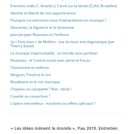
Entretien vidéo C. Kintzler-J. Cornil sur la laïcité (CLAV, Bruxelles)
Identité et liberté de non-appartenance
Pourquoi survalorisons-nous l’interprétation en musique ?
Descartes, la bigoterie et le fanatisme
Jean-Jacques Rousseau et l’enfance
Le « Dom Juan » de Molière : une écriture anti-dogmatique (par
Thierry Bunel)
La musique imperturbable : un monde sans partition
Rousseau : le Contrat social avec perte et fracas
Classicisme et violence
Bergson, Freud et le rire
Baudelaire et le rire classique
Chapeau ou casquette ? Non : béret !
Couette ou couverture ?
L’opéra merveilleux : machines ou effets spéciaux ?
« Les idées mènent le monde », Pau 2019. Entretien