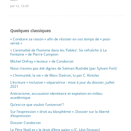
Juil 12, 12:29
Quelques classiques
« Conduire sa raison » afin de résister en ces temps de « post-
vérité »
« L’animalité de l’homme dans les ‘Fables’. Se rafraîchir à La
Fontaine » de Pierre Campion
Michel Onfray « lecteur » de Condorcet
Nous n’avons pas été dignes de Salman Rushdie (par Sylvain Fort)
« L’Immunité, la vie » de Marc Daëron, lu par C. Kintzler
L’écriture « inclusive » séparatrice : mise à jour du dossier, juillet
2021
Antiracisme, accusation identitaire et expiation en milieu
académique
Qu’est-ce que vouloir l’universel ?
Sur l’expression « droit au blasphème ». Dossier sur la liberté
d’expression
Dossier Condorcet
Le Père Noël et « le droit d’être païen » (C. Lévi-Strauss)