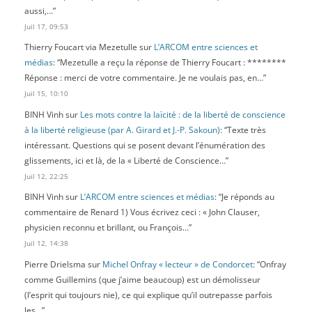
aussi,…
”
Juil 17, 09:53
Thierry Foucart via Mezetulle
sur
L’ARCOM entre sciences et
médias
: “
Mezetulle a reçu la réponse de Thierry Foucart : ********
Réponse : merci de votre commentaire. Je ne voulais pas, en…
”
Juil 15, 10:10
BINH Vinh
sur
Les mots contre la laïcité : de la liberté de conscience
à la liberté religieuse (par A. Girard et J.-P. Sakoun)
: “
Texte très
intéressant. Questions qui se posent devant l’énumération des
glissements, ici et là, de la « Liberté de Conscience…
”
Juil 12, 22:25
BINH Vinh
sur
L’ARCOM entre sciences et médias
: “
Je réponds au
commentaire de Renard 1) Vous écrivez ceci : « John Clauser,
physicien reconnu et brillant, ou François…
”
Juil 12, 14:38
Pierre Drielsma
sur
Michel Onfray « lecteur » de Condorcet
: “
Onfray
comme Guillemins (que j’aime beaucoup) est un démolisseur
(l’esprit qui toujours nie), ce qui explique qu’il outrepasse parfois
les…
”