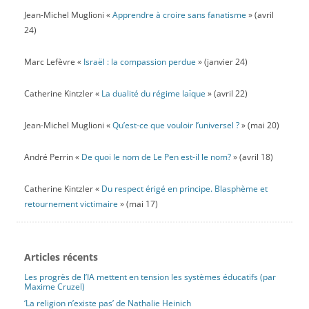
Jean-Michel Muglioni «
Apprendre à croire sans fanatisme
» (avril
24)
Marc Lefèvre «
Israël : la compassion perdue
» (janvier 24)
Catherine Kintzler «
La dualité du régime laïque
» (avril 22)
Jean-Michel Muglioni «
Qu’est-ce que vouloir l’universel ?
» (mai 20)
André Perrin «
De quoi le nom de Le Pen est-il le nom?
» (avril 18)
Catherine Kintzler «
Du respect érigé en principe. Blasphème et
retournement victimaire
» (mai 17)
Articles récents
Les progrès de l’IA mettent en tension les systèmes éducatifs (par
Maxime Cruzel)
‘La religion n’existe pas’ de Nathalie Heinich