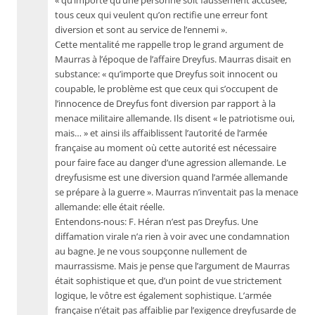
« qu’importe qu’une personne soit faussement accusée,
tous ceux qui veulent qu’on rectifie une erreur font
diversion et sont au service de l’ennemi ».
Cette mentalité me rappelle trop le grand argument de
Maurras à l’époque de l’affaire Dreyfus. Maurras disait en
substance: « qu’importe que Dreyfus soit innocent ou
coupable, le problème est que ceux qui s’occupent de
l’innocence de Dreyfus font diversion par rapport à la
menace militaire allemande. Ils disent « le patriotisme oui,
mais… » et ainsi ils affaiblissent l’autorité de l’armée
française au moment où cette autorité est nécessaire
pour faire face au danger d’une agression allemande. Le
dreyfusisme est une diversion quand l’armée allemande
se prépare à la guerre ». Maurras n’inventait pas la menace
allemande: elle était réelle.
Entendons-nous: F. Héran n’est pas Dreyfus. Une
diffamation virale n’a rien à voir avec une condamnation
au bagne. Je ne vous soupçonne nullement de
maurrassisme. Mais je pense que l’argument de Maurras
était sophistique et que, d’un point de vue strictement
logique, le vôtre est également sophistique. L’armée
française n’était pas affaiblie par l’exigence dreyfusarde de