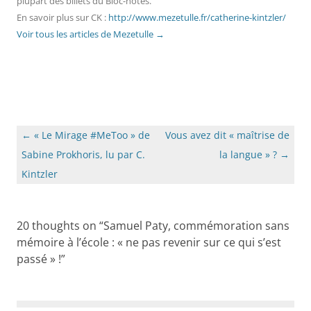
plupart des billets du Bloc-notes.
En savoir plus sur CK :
http://www.mezetulle.fr/catherine-kintzler/
Voir tous les articles de Mezetulle
→
Navigation
←
« Le Mirage #MeToo » de
Vous avez dit « maîtrise de
des
Sabine Prokhoris, lu par C.
la langue » ?
→
articles
Kintzler
20 thoughts on “
Samuel Paty, commémoration sans
mémoire à l’école : « ne pas revenir sur ce qui s’est
passé » !
”