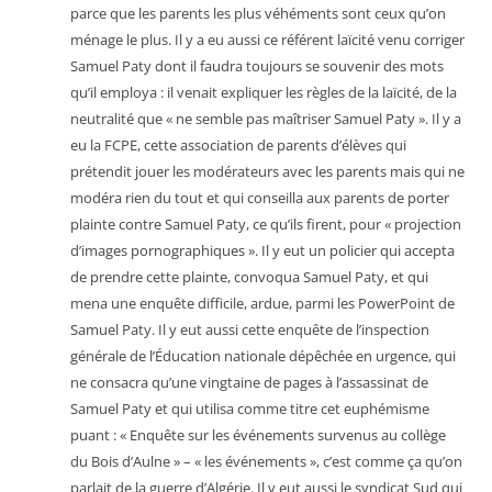
parce que les parents les plus véhéments sont ceux qu’on
ménage le plus. Il y a eu aussi ce référent laïcité venu corriger
Samuel Paty dont il faudra toujours se souvenir des mots
qu’il employa : il venait expliquer les règles de la laïcité, de la
neutralité que « ne semble pas maîtriser Samuel Paty ». Il y a
eu la FCPE, cette association de parents d’élèves qui
prétendit jouer les modérateurs avec les parents mais qui ne
modéra rien du tout et qui conseilla aux parents de porter
plainte contre Samuel Paty, ce qu’ils firent, pour « projection
d’images pornographiques ». Il y eut un policier qui accepta
de prendre cette plainte, convoqua Samuel Paty, et qui
mena une enquête difficile, ardue, parmi les PowerPoint de
Samuel Paty. Il y eut aussi cette enquête de l’inspection
générale de l’
É
ducation nationale dépêchée en urgence, qui
ne consacra qu’une vingtaine de pages à l’assassinat de
Samuel Paty et qui utilisa comme titre cet euphémisme
puant : « Enquête sur les événements survenus au collège
du Bois d’Aulne » – « les événements », c’est comme ça qu’on
parlait
de la guerre d’Algérie. Il y eut aussi le syndicat Sud qui