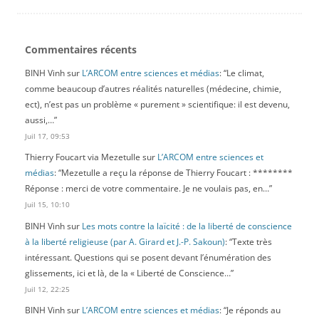
Commentaires récents
BINH Vinh
sur
L’ARCOM entre sciences et médias
: “
Le climat,
comme beaucoup d’autres réalités naturelles (médecine, chimie,
ect), n’est pas un problème « purement » scientifique: il est devenu,
aussi,…
”
Juil 17, 09:53
Thierry Foucart via Mezetulle
sur
L’ARCOM entre sciences et
médias
: “
Mezetulle a reçu la réponse de Thierry Foucart : ********
Réponse : merci de votre commentaire. Je ne voulais pas, en…
”
Juil 15, 10:10
BINH Vinh
sur
Les mots contre la laïcité : de la liberté de conscience
à la liberté religieuse (par A. Girard et J.-P. Sakoun)
: “
Texte très
intéressant. Questions qui se posent devant l’énumération des
glissements, ici et là, de la « Liberté de Conscience…
”
Juil 12, 22:25
BINH Vinh
sur
L’ARCOM entre sciences et médias
: “
Je réponds au