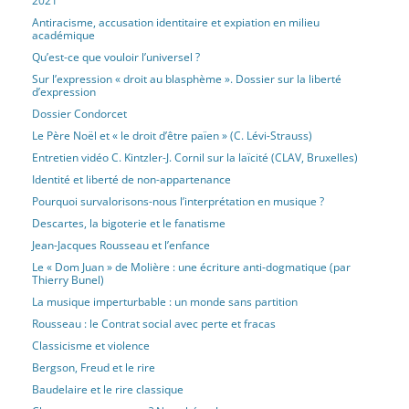
2021
Antiracisme, accusation identitaire et expiation en milieu
académique
Qu’est-ce que vouloir l’universel ?
Sur l’expression « droit au blasphème ». Dossier sur la liberté
d’expression
Dossier Condorcet
Le Père Noël et « le droit d’être païen » (C. Lévi-Strauss)
Entretien vidéo C. Kintzler-J. Cornil sur la laïcité (CLAV, Bruxelles)
Identité et liberté de non-appartenance
Pourquoi survalorisons-nous l’interprétation en musique ?
Descartes, la bigoterie et le fanatisme
Jean-Jacques Rousseau et l’enfance
Le « Dom Juan » de Molière : une écriture anti-dogmatique (par
Thierry Bunel)
La musique imperturbable : un monde sans partition
Rousseau : le Contrat social avec perte et fracas
Classicisme et violence
Bergson, Freud et le rire
Baudelaire et le rire classique