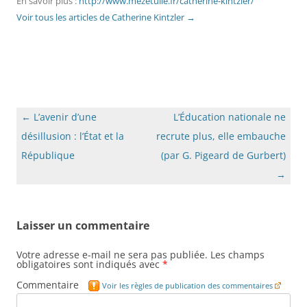
En savoir plus :
http://www.mezetulle.fr/catherine-kintzler/
Voir tous les articles de Catherine Kintzler
→
Navigation
←
L’avenir d’une
L’Éducation nationale ne
des
désillusion : l’État et la
recrute plus, elle embauche
articles
République
(par G. Pigeard de Gurbert)
→
Laisser un commentaire
Votre adresse e-mail ne sera pas publiée.
Les champs
obligatoires sont indiqués avec
*
Commentaire
Voir les règles de publication des commentaires