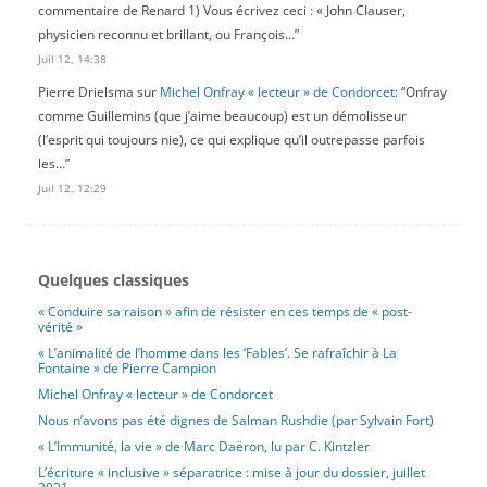
commentaire de Renard 1) Vous écrivez ceci : « John Clauser,
physicien reconnu et brillant, ou François…
”
Juil 12, 14:38
Pierre Drielsma
sur
Michel Onfray « lecteur » de Condorcet
: “
Onfray
comme Guillemins (que j’aime beaucoup) est un démolisseur
(l’esprit qui toujours nie), ce qui explique qu’il outrepasse parfois
les…
”
Juil 12, 12:29
Quelques classiques
« Conduire sa raison » afin de résister en ces temps de « post-
vérité »
« L’animalité de l’homme dans les ‘Fables’. Se rafraîchir à La
Fontaine » de Pierre Campion
Michel Onfray « lecteur » de Condorcet
Nous n’avons pas été dignes de Salman Rushdie (par Sylvain Fort)
« L’Immunité, la vie » de Marc Daëron, lu par C. Kintzler
L’écriture « inclusive » séparatrice : mise à jour du dossier, juillet