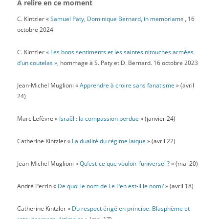
À relire en ce moment
C. Kintzler «
Samuel Paty, Dominique Bernard, in memoriam
« , 16
octobre 2024
C. Kintzler
« Les bons sentiments et les saintes nitouches armées
d’un coutelas »
, hommage à S. Paty et D. Bernard. 16 octobre 2023
Jean-Michel Muglioni «
Apprendre à croire sans fanatisme
» (avril
24)
Marc Lefèvre «
Israël : la compassion perdue
» (janvier 24)
Catherine Kintzler «
La dualité du régime laïque
» (avril 22)
Jean-Michel Muglioni «
Qu’est-ce que vouloir l’universel ?
» (mai 20)
André Perrin «
De quoi le nom de Le Pen est-il le nom?
» (avril 18)
Catherine Kintzler «
Du respect érigé en principe. Blasphème et