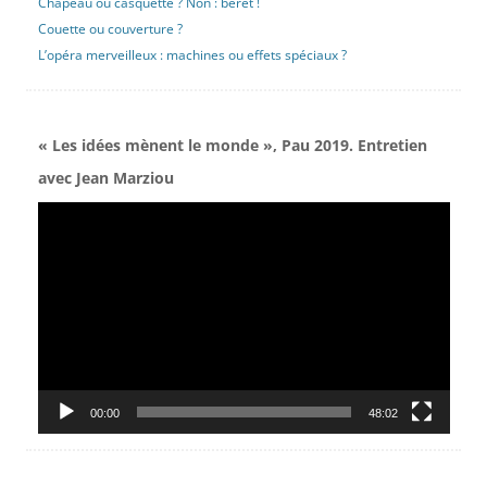
Chapeau ou casquette ? Non : béret !
Couette ou couverture ?
L’opéra merveilleux : machines ou effets spéciaux ?
« Les idées mènent le monde », Pau 2019. Entretien
avec Jean Marziou
Lecteur
vidéo
00:00
48:02