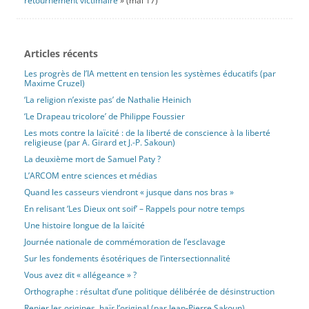
retournement victimaire
» (mai 17)
Articles récents
Les progrès de l’IA mettent en tension les systèmes éducatifs (par
Maxime Cruzel)
‘La religion n’existe pas’ de Nathalie Heinich
‘Le Drapeau tricolore’ de Philippe Foussier
Les mots contre la laïcité : de la liberté de conscience à la liberté
religieuse (par A. Girard et J.-P. Sakoun)
La deuxième mort de Samuel Paty ?
L’ARCOM entre sciences et médias
Quand les casseurs viendront « jusque dans nos bras »
En relisant ‘Les Dieux ont soif’ – Rappels pour notre temps
Une histoire longue de la laïcité
Journée nationale de commémoration de l’esclavage
Sur les fondements ésotériques de l’intersectionnalité
Vous avez dit « allégeance » ?
Orthographe : résultat d’une politique délibérée de désinstruction
Renier les origines, haïr l’original (par Jean-Pierre Sakoun)