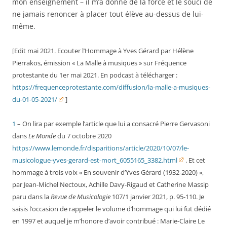
mon enseignement – il m’a donné de la force et le souci de
ne jamais renoncer à placer tout élève au-dessus de lui-
même.
[Edit mai 2021. Ecouter l’Hommage à Yves Gérard par Hélène
Pierrakos, émission « La Malle à musiques » sur Fréquence
protestante du 1er mai 2021. En podcast à télécharger :
https://frequenceprotestante.com/diffusion/la-malle-a-musiques-
du-01-05-2021/
]
1
– On lira par exemple l’article que lui a consacré Pierre Gervasoni
dans
Le Monde
du 7 octobre 2020
https://www.lemonde.fr/disparitions/article/2020/10/07/le-
musicologue-yves-gerard-est-mort_6055165_3382.html
. Et cet
hommage à trois voix « En souvenir d’Yves Gérard (1932-2020) »,
par Jean-Michel Nectoux, Achille Davy-Rigaud et Catherine Massip
paru dans la
Revue de Musicologie
107/1 janvier 2021, p. 95-110. Je
saisis l’occasion de rappeler le volume d’hommage qui lui fut dédié
en 1997 et auquel je m’honore d’avoir contribué : Marie-Claire Le