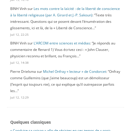
BINH Vinh
sur
Les mots contre la laïcité : de la liberté de conscience
à la liberté religieuse (par A. Girard et J.-P. Sakoun)
: “
Texte très
intéressant. Questions qui se posent devant l’énumération des
glissements, ici et là, de la « Liberté de Conscience…
”
Juil 12, 22:25
BINH Vinh
sur
L’ARCOM entre sciences et médias
: “
Je réponds au
commentaire de Renard 1) Vous écrivez ceci : « John Clauser,
physicien reconnu et brillant, ou François…
”
Juil 12, 14:38
Pierre Drielsma
sur
Michel Onfray « lecteur » de Condorcet
: “
Onfray
comme Guillemins (que j’aime beaucoup) est un démolisseur
(l’esprit qui toujours nie), ce qui explique qu’il outrepasse parfois
les…
”
Juil 12, 12:29
Quelques classiques
« Conduire sa raison » afin de résister en ces temps de « post-