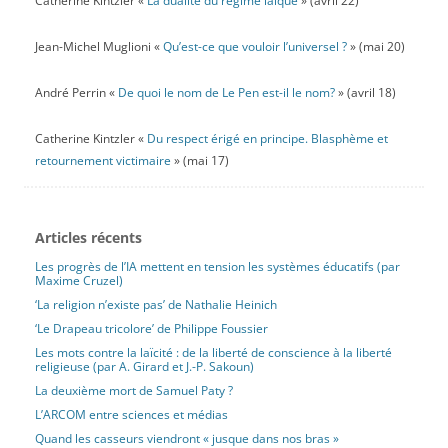
Catherine Kintzler «
La dualité du régime laïque
» (avril 22)
Jean-Michel Muglioni «
Qu’est-ce que vouloir l’universel ?
» (mai 20)
André Perrin «
De quoi le nom de Le Pen est-il le nom?
» (avril 18)
Catherine Kintzler «
Du respect érigé en principe. Blasphème et
retournement victimaire
» (mai 17)
Articles récents
Les progrès de l’IA mettent en tension les systèmes éducatifs (par
Maxime Cruzel)
‘La religion n’existe pas’ de Nathalie Heinich
‘Le Drapeau tricolore’ de Philippe Foussier
Les mots contre la laïcité : de la liberté de conscience à la liberté
religieuse (par A. Girard et J.-P. Sakoun)
La deuxième mort de Samuel Paty ?
L’ARCOM entre sciences et médias
Quand les casseurs viendront « jusque dans nos bras »