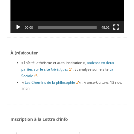
00:00
48:02
À (ré)écouter
« Laïcité, athéisme et auto-institution »,
podcast en deux
parties sur le site
Hérétiques
. Et analyse sur le site
La
Sociale
.
«
Les Chemins de la philosophie
« , France-Culture, 13 nov.
2020
Inscription à la Lettre d’info