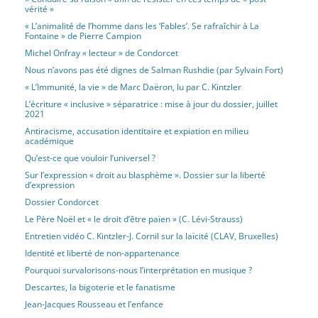
vérité »
« L’animalité de l’homme dans les ‘Fables’. Se rafraîchir à La
Fontaine » de Pierre Campion
Michel Onfray « lecteur » de Condorcet
Nous n’avons pas été dignes de Salman Rushdie (par Sylvain Fort)
« L’Immunité, la vie » de Marc Daëron, lu par C. Kintzler
L’écriture « inclusive » séparatrice : mise à jour du dossier, juillet
2021
Antiracisme, accusation identitaire et expiation en milieu
académique
Qu’est-ce que vouloir l’universel ?
Sur l’expression « droit au blasphème ». Dossier sur la liberté
d’expression
Dossier Condorcet
Le Père Noël et « le droit d’être païen » (C. Lévi-Strauss)
Entretien vidéo C. Kintzler-J. Cornil sur la laïcité (CLAV, Bruxelles)
Identité et liberté de non-appartenance
Pourquoi survalorisons-nous l’interprétation en musique ?
Descartes, la bigoterie et le fanatisme
Jean-Jacques Rousseau et l’enfance