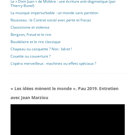
Le « Dom Juan » de Molière : une écriture anti-dogmatique (par
Thierry Bunel)
La musique imperturbable : un monde sans partition
Rousseau : le Contrat social avec perte et fracas
Classicisme et violence
Bergson, Freud et le rire
Baudelaire et le rire classique
Chapeau ou casquette ? Non : béret !
Couette ou couverture ?
L’opéra merveilleux : machines ou effets spéciaux ?
« Les idées mènent le monde », Pau 2019. Entretien
avec Jean Marziou
Lecteur
vidéo