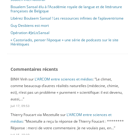
Boualem Sansal élu à l’Académie royale de langue et de littérature
françaises de Belgique
Libérez Boulaem Sansal ! Les ressources infinies de l’aplaventrisme
Guy Desbiens est mort
Opération #JeLisSansal
« Castoriadis, penser l’époque » une série de podcasts sur le site
Hérétiques
Commentaires récents
BINH Vinh
sur
L’ARCOM entre sciences et médias
: “
Le climat,
comme beaucoup d’autres réalités naturelles (médecine, chimie,
ect), n’est pas un problème « purement » scientifique: il est devenu,
aussi,…
”
Juil 17, 09:53
Thierry Foucart via Mezetulle
sur
L’ARCOM entre sciences et
médias
: “
Mezetulle a reçu la réponse de Thierry Foucart : ********
Réponse : merci de votre commentaire. Je ne voulais pas, en…
”
Juil 15, 10:10