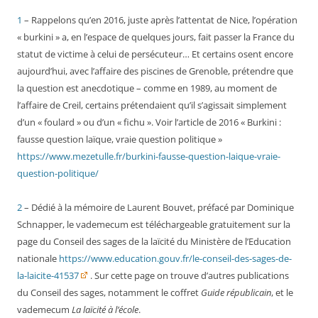
1
– Rappelons qu’en 2016, juste après l’attentat de Nice, l’opération
« burkini » a, en l’espace de quelques jours, fait passer la France du
statut de victime à celui de persécuteur… Et certains osent encore
aujourd’hui, avec l’affaire des piscines de Grenoble, prétendre que
la question est anecdotique – comme en 1989, au moment de
l’affaire de Creil, certains prétendaient qu’il s’agissait simplement
d’un « foulard » ou d’un « fichu ». Voir l’article de 2016 « Burkini :
fausse question laïque, vraie question politique »
https://www.mezetulle.fr/burkini-fausse-question-laique-vraie-
question-politique/
2
– Dédié à la mémoire de Laurent Bouvet, préfacé par Dominique
Schnapper, le vademecum est téléchargeable gratuitement sur la
page du Conseil des sages de la laïcité du Ministère de l’Education
nationale
https://www.education.gouv.fr/le-conseil-des-sages-de-
la-laicite-41537
. Sur cette page on trouve d’autres publications
du Conseil des sages, notamment le coffret
Guide républicain
, et le
vademecum
La laïcité à l’école
.