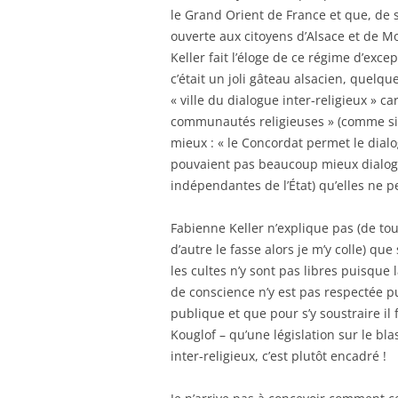
le Grand Orient de France et que, de 
ouverte aux citoyens d’Alsace et de M
Keller fait l’éloge de ce régime d’exc
c’était un joli gâteau alsacien, quelqu
« ville du dialogue inter-religieux » c
communautés religieuses » (comme si c’é
mieux : « le Concordat permet le dialo
pouvaient pas beaucoup mieux dialoguer
indépendantes de l’État) qu’elles ne p
Fabienne Keller n’explique pas (de tou
d’autre le fasse alors je m’y colle) qu
les cultes n’y sont pas libres puisque
de conscience n’y est pas respectée pu
publique et que pour s’y soustraire il 
Kouglof – qu’une législation sur le bl
inter-religieux, c’est plutôt encadré !