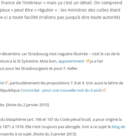
 France de l’intérieur » mais ça c’est un détail. On comprend
ieux » peut être « régulier » : les ministres des cultes étant
-ci a toute facilité (n’allons pas jusqu’à dire toute autorité)
 décembre, car Strasbourg s’est naguère illustrée – c’est le cas de le
ture à la St Sylvestre. Mais bon,
apparemment
ça a l’air
ux pour les Strasbourgeois et pour F. Keller.
ité
, particulièrement les propositions 7, 8 et 9. Voir aussi la lettre de
é République
Concordat : pour une nouvelle nuit du 4 août
.
lite. [Note du 2 janvier 2015]
n du blasphème (art. 166 et 167 du Code pénal local) a pour origine la
1871 à 1918. Elle n’est toujours pas abrogée. Voir à ce sujet le
blog de
nsacrés à ce sujet. [Note du 3 janvier 2015]