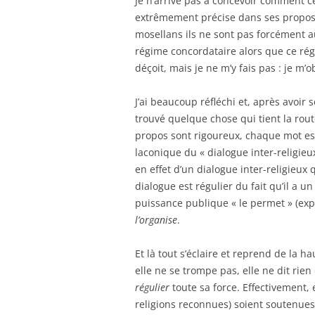
Je n’arrive pas à concevoir comment c
extrêmement précise dans ses propos, p
mosellans ils ne sont pas forcément au 
régime concordataire alors que ce ré
déçoit, mais je ne m’y fais pas : je m’
J’ai beaucoup réfléchi et, après avoi
trouvé quelque chose qui tient la rout
propos sont rigoureux, chaque mot est 
laconique du « dialogue inter-religieu
en effet d’un dialogue inter-religieux q
dialogue est régulier du fait qu’il a u
puissance publique « le permet » (ex
l’organise
.
Et là tout s’éclaire et reprend de la h
elle ne se trompe pas, elle ne dit rie
régulier
toute sa force. Effectivement,
religions reconnues) soient soutenues