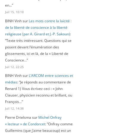
en…
”
Juil 15, 10:10
BINH Vinh
sur
Les mots contre la laïcité :
de la liberté de conscience à la liberté
religieuse (par A. Girard et J.-P. Sakoun)
:
“
Texte très intéressant. Questions qui se
posent devant l’énumération des
glissements, ici et là, de la « Liberté de
Conscience…
”
Juil 12, 22:25
BINH Vinh
sur
L’ARCOM entre sciences et
médias
: “
Je réponds au commentaire de
Renard 1) Vous écrivez ceci : « John
Clauser, physicien reconnu et brillant, ou
François…
”
Juil 12, 14:38
Pierre Drielsma
sur
Michel Onfray
« lecteur » de Condorcet
: “
Onfray comme
Guillemins (que j’aime beaucoup) est un