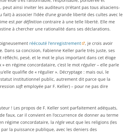
ette élue très raisonnable, responsable, pondérée et
eut ainsi inviter les auditeurs (n’étant pas tous alsaciens-
fait) à associer l’idée d’une grande liberté des cultes avec le
gime est
par définition
contraire à une telle liberté. Elle me
obstine à chercher une rationalité dans ses déclarations.
r soigneusement
réécouté l’enregistrement
, je crois avoir
e. Dans sa concision, Fabienne Keller parle très juste, ses
réfléchi, pesé, et le mot le plus important dans cet éloge
x » en régime concordataire, c’est le mot
régulier
– elle parle
u’elle qualifie de « régulier ». Décryptage : mais oui, le
n statut institutionnel public, autrement dit parce que la
pression
soft
employée par F. Keller) – pour ne pas dire
auteur ! Les propos de F. Keller sont parfaitement adéquats,
n de faux, car il convient en l’occurrence de donner au terme
 en régime concordataire, la
règle
veut que les religions (les
 par la puissance publique, avec les deniers des