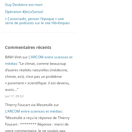
Guy Desbiens est mort
Opération #JeLisSansal
« Castoriadis, penser l’époque » une
série de podcasts sur le site Hérétiques
Commentaires récents
BINH Vinh
sur
L’ARCOM entre sciences et
médias
: “
Le climat, comme beaucoup
d’autres réalités naturelles (médecine,
chimie, ect), n’est pas un problème
« purement » scientifique: il est devenu,
aussi,…
”
Juil 17, 09:53
Thierry Foucart via Mezetulle
sur
L’ARCOM entre sciences et médias
:
“
Mezetulle a reçu la réponse de Thierry
Foucart : ******** Réponse : merci de
votre commentaire. Je ne voulais pas,