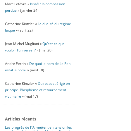
Marc Lefèvre «
Israël : la compassion
perdue
» (janvier 24)
Catherine Kintzler «
La dualité du régime
laïque
» (avril 22)
Jean-Michel Muglioni «
Qu’est-ce que
vouloir l’universel ?
» (mai 20)
André Perrin «
De quoi le nom de Le Pen
est-il le nom?
» (avril 18)
Catherine Kintzler «
Du respect érigé en
principe. Blasphème et retournement
victimaire
» (mai 17)
Articles récents
Les progrès de l’IA mettent en tension les