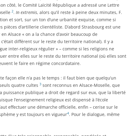
son côté, le Comité Laïcité République a adressé une Lettre
2
oselle
.
In extremis
, alors qu’il reste à peine deux minutes, F.
eption et sort, sur un ton d’une urbanité exquise, comme si
es pièces d’artillerie clientéliste. D’abord Strasbourg est une
ar en Alsace « on a la chance d’avoir beaucoup de
tait différent sur le reste du territoire national). Il y a
gue inter-religieux régulier » – comme si les religions ne
 entre elles sur le reste du territoire national (où elles sont
euvent le faire en régime concordataire.
te façon elle n’a pas le temps : il faut bien que quelqu’un
3
e seuls quatre cultes
sont reconnus en Alsace-Moselle, que
 la puissance publique a droit de regard sur eux, que la liberté
isque l’enseignement religieux est dispensé à l’école
faut effectuer une démarche officielle, enfin – cerise sur le
4
asphème y est toujours en vigueur
. Pour le dialogue, même