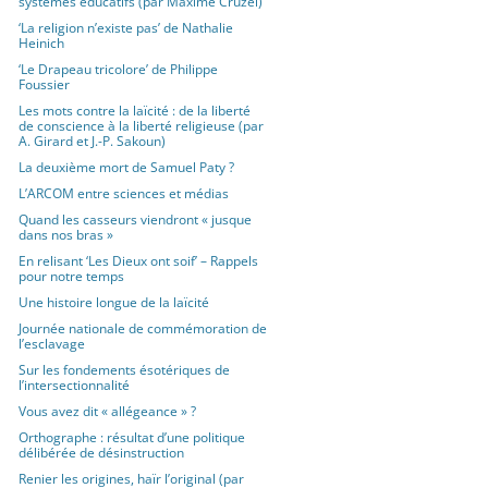
systèmes éducatifs (par Maxime Cruzel)
‘La religion n’existe pas’ de Nathalie
Heinich
‘Le Drapeau tricolore’ de Philippe
Foussier
Les mots contre la laïcité : de la liberté
de conscience à la liberté religieuse (par
A. Girard et J.-P. Sakoun)
La deuxième mort de Samuel Paty ?
L’ARCOM entre sciences et médias
Quand les casseurs viendront « jusque
dans nos bras »
En relisant ‘Les Dieux ont soif’ – Rappels
pour notre temps
Une histoire longue de la laïcité
Journée nationale de commémoration de
l’esclavage
Sur les fondements ésotériques de
l’intersectionnalité
Vous avez dit « allégeance » ?
Orthographe : résultat d’une politique
délibérée de désinstruction
Renier les origines, haïr l’original (par