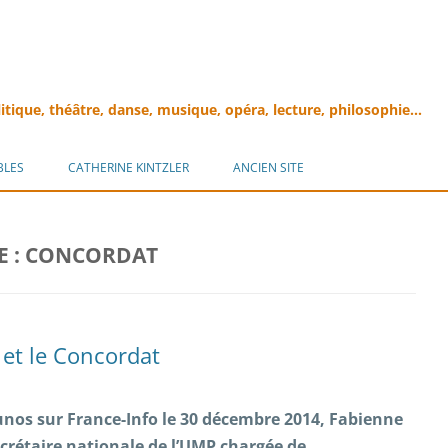
litique, théâtre, danse, musique, opéra, lecture, philosophie…
Aller
au
BLES
CATHERINE KINTZLER
ANCIEN SITE
contenu
E :
CONCORDAT
 et le Concordat
unos sur France-Info le 30 décembre 2014, Fabienne
ecrétaire nationale de l’UMP chargée de