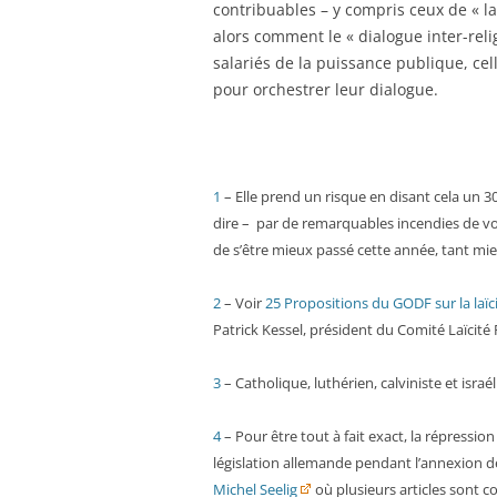
contribuables – y compris ceux de « la
alors comment le « dialogue inter-relig
salariés de la puissance publique, celle
pour orchestrer leur dialogue.
1
– Elle prend un risque en disant cela un 30
dire – par de remarquables incendies de voi
de s’être mieux passé cette année, tant mie
2
– Voir
25 Propositions du GODF sur la laïc
Patrick Kessel, président du Comité Laïcit
3
– Catholique, luthérien, calviniste et israé
4
– Pour être tout à fait exact, la répressio
législation allemande pendant l’annexion de 
Michel Seelig
où plusieurs articles sont co