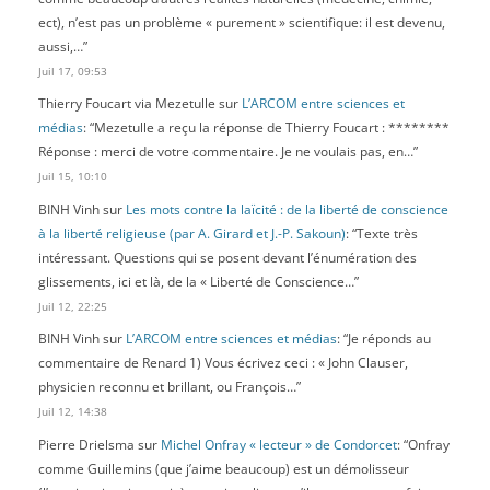
ect), n’est pas un problème « purement » scientifique: il est devenu,
aussi,…
”
Juil 17, 09:53
Thierry Foucart via Mezetulle
sur
L’ARCOM entre sciences et
médias
: “
Mezetulle a reçu la réponse de Thierry Foucart : ********
Réponse : merci de votre commentaire. Je ne voulais pas, en…
”
Juil 15, 10:10
BINH Vinh
sur
Les mots contre la laïcité : de la liberté de conscience
à la liberté religieuse (par A. Girard et J.-P. Sakoun)
: “
Texte très
intéressant. Questions qui se posent devant l’énumération des
glissements, ici et là, de la « Liberté de Conscience…
”
Juil 12, 22:25
BINH Vinh
sur
L’ARCOM entre sciences et médias
: “
Je réponds au
commentaire de Renard 1) Vous écrivez ceci : « John Clauser,
physicien reconnu et brillant, ou François…
”
Juil 12, 14:38
Pierre Drielsma
sur
Michel Onfray « lecteur » de Condorcet
: “
Onfray
comme Guillemins (que j’aime beaucoup) est un démolisseur