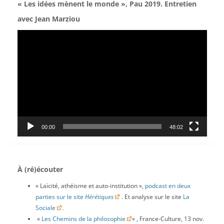
« Les idées mènent le monde », Pau 2019. Entretien
avec Jean Marziou
Lecteur
vidéo
00:00
48:02
À (ré)écouter
« Laïcité, athéisme et auto-institution »,
podcast en deux
parties sur le site
Hérétiques
. Et analyse sur le site
La
Sociale
.
«
Les Chemins de la philosophie
« , France-Culture, 13 nov.