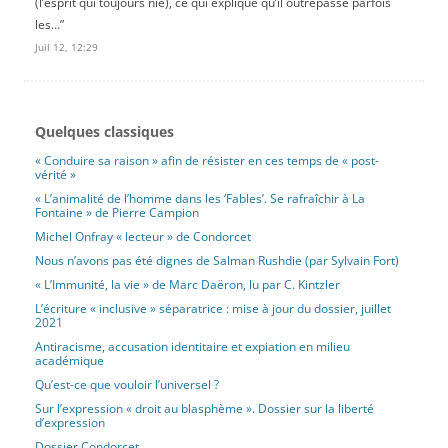
(l’esprit qui toujours nie), ce qui explique qu’il outrepasse parfois
les…
”
Juil 12, 12:29
Quelques classiques
« Conduire sa raison » afin de résister en ces temps de « post-
vérité »
« L’animalité de l’homme dans les ‘Fables’. Se rafraîchir à La
Fontaine » de Pierre Campion
Michel Onfray « lecteur » de Condorcet
Nous n’avons pas été dignes de Salman Rushdie (par Sylvain Fort)
« L’Immunité, la vie » de Marc Daëron, lu par C. Kintzler
L’écriture « inclusive » séparatrice : mise à jour du dossier, juillet
2021
Antiracisme, accusation identitaire et expiation en milieu
académique
Qu’est-ce que vouloir l’universel ?
Sur l’expression « droit au blasphème ». Dossier sur la liberté
d’expression
Dossier Condorcet