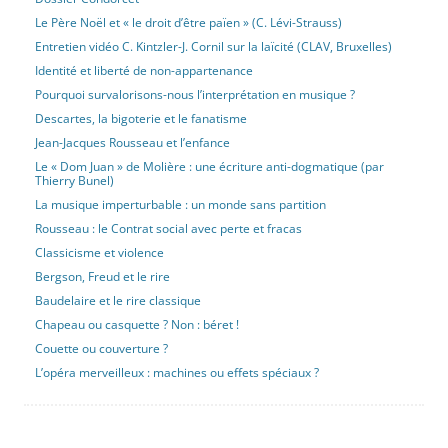
Le Père Noël et « le droit d’être païen » (C. Lévi-Strauss)
Entretien vidéo C. Kintzler-J. Cornil sur la laïcité (CLAV, Bruxelles)
Identité et liberté de non-appartenance
Pourquoi survalorisons-nous l’interprétation en musique ?
Descartes, la bigoterie et le fanatisme
Jean-Jacques Rousseau et l’enfance
Le « Dom Juan » de Molière : une écriture anti-dogmatique (par
Thierry Bunel)
La musique imperturbable : un monde sans partition
Rousseau : le Contrat social avec perte et fracas
Classicisme et violence
Bergson, Freud et le rire
Baudelaire et le rire classique
Chapeau ou casquette ? Non : béret !
Couette ou couverture ?
L’opéra merveilleux : machines ou effets spéciaux ?