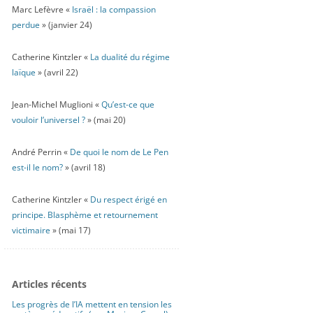
Marc Lefèvre «
Israël : la compassion
perdue
» (janvier 24)
Catherine Kintzler «
La dualité du régime
laïque
» (avril 22)
Jean-Michel Muglioni «
Qu’est-ce que
vouloir l’universel ?
» (mai 20)
André Perrin «
De quoi le nom de Le Pen
est-il le nom?
» (avril 18)
Catherine Kintzler «
Du respect érigé en
principe. Blasphème et retournement
victimaire
» (mai 17)
Articles récents
Les progrès de l’IA mettent en tension les