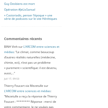
Guy Desbiens est mort
Opération #JeLisSansal
« Castoriadis, penser l’époque » une
série de podcasts sur le site Hérétiques
Commentaires récents
BINH Vinh
sur
L’ARCOM entre sciences et
médias
: “
Le climat, comme beaucoup
d’autres réalités naturelles (médecine,
chimie, ect), n’est pas un problème
« purement » scientifique: il est devenu,
aussi,…
”
Juil 17, 09:53
Thierry Foucart via Mezetulle
sur
L’ARCOM entre sciences et médias
:
“
Mezetulle a reçu la réponse de Thierry
Foucart : ******** Réponse : merci de
votre commentaire. Je ne voulais pas,