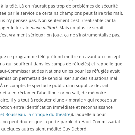
à la télé. Là on n’aurait pas trop de problèmes de sécurité
ée par le service de certains champions peut faire très mal).
us n’y pensez pas. Non seulement c’est irréalisable car la
gager le terrain
manu militari
. Mais en plus ce serait
est vraiment sérieux : on joue, ça ne s’instrumentalise pas,
 que ce programme télé prétend mettre en avant un concept
ens qui souffrent dans les camps de réfugiés) et rappelle que
Haut-Commissariat des Nations unies pour les réfugiés avait
mission permettait de sensibiliser sur des situations mal
 ce compte, le spectacle public d’un supplice devrait
t à en réclamer l’abolition : or on sait, de mémoire
raire. Il y a tout à redouter d’une « morale » qui repose sur
tinction entre identification immédiate et reconnaissance
 et Rousseau, la critique du théâtre
)), laquelle a pour
ais on peut douter que la porte-parole du Haut-Commissariat
et quelques autres aient médité Guy Debord.