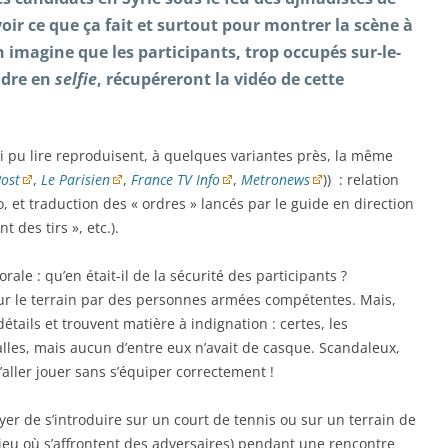
voir ce que ça fait et surtout pour montrer la scène à
n imagine que les participants, trop occupés sur-le-
ndre en
selfie
, récupéreront la vidéo de cette
’ai pu lire reproduisent, à quelques variantes près, la même
ost
,
Le Parisien
,
France TV Info
,
Metronews
)) : relation
o, et traduction des « ordres » lancés par le guide en direction
t des tirs », etc.).
le : qu’en était-il de la sécurité des participants ?
sur le terrain par des personnes armées compétentes. Mais,
étails et trouvent matière à indignation : certes, les
alles, mais aucun d’entre eux n’avait de casque. Scandaleux,
aller jouer sans s’équiper correctement !
yer de s’introduire sur un court de tennis ou sur un terrain de
 jeu où s’affrontent des adversaires) pendant une rencontre