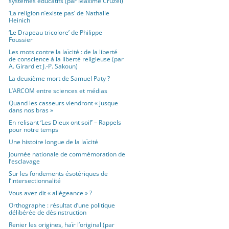
systèmes éducatifs (par Maxime Cruzel)
‘La religion n’existe pas’ de Nathalie
Heinich
‘Le Drapeau tricolore’ de Philippe
Foussier
Les mots contre la laïcité : de la liberté
de conscience à la liberté religieuse (par
A. Girard et J.-P. Sakoun)
La deuxième mort de Samuel Paty ?
L’ARCOM entre sciences et médias
Quand les casseurs viendront « jusque
dans nos bras »
En relisant ‘Les Dieux ont soif’ – Rappels
pour notre temps
Une histoire longue de la laïcité
Journée nationale de commémoration de
l’esclavage
Sur les fondements ésotériques de
l’intersectionnalité
Vous avez dit « allégeance » ?
Orthographe : résultat d’une politique
délibérée de désinstruction
Renier les origines, haïr l’original (par