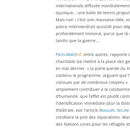
internationale diffusée mondialement 
(quoique… une balle de tennis propuls
Mais non ! c’est une mauvaise idée, vo
police interviendrait aussitôt pour dé
profondément immoral, parce que là c’
tandis que la guerre….
Paris-Match
, entre autres, rapporte
charitable (se mettre à la place des g
en mai dernier, « la porte-parole du 
soutenu le programme, arguant que l’é
connues par de nombreux citoyens ». À
amplement contribuer à le condamner e
d’humanité, que l’effet est plutôt cont
l’identification immédiate ((Sur la dis
théâtrale, voir l’article
Bossuet, Nicole
corollaire la pire des séparations. M
des Nations unies pour les réfugiés 