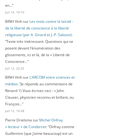
en…
”
Juil 15, 10:10
BINH Vinh
sur
Les mots contre la laïcité :
de la liberté de conscience à la liberté
religieuse (par A. Girard et J.-P. Sakoun)
:
“
Texte très intéressant. Questions qui se
posent devant l’énumération des
glissements, ici et là, de la « Liberté de
Conscience…
”
Juil 12, 22:25
BINH Vinh
sur
L’ARCOM entre sciences et
médias
: “
Je réponds au commentaire de
Renard 1) Vous écrivez ceci : « John
Clauser, physicien reconnu et brillant, ou
François…
”
Juil 12, 14:38
Pierre Drielsma
sur
Michel Onfray
« lecteur » de Condorcet
: “
Onfray comme
Guillemins (que j’aime beaucoup) est un