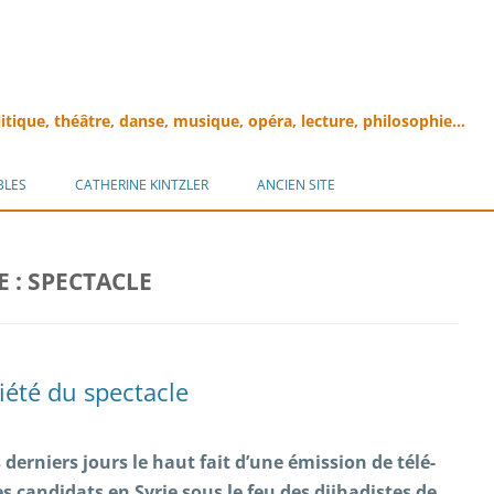
litique, théâtre, danse, musique, opéra, lecture, philosophie…
Aller
au
BLES
CATHERINE KINTZLER
ANCIEN SITE
contenu
E :
SPECTACLE
iété du spectacle
derniers jours le haut fait d’une émission de télé-
es candidats en Syrie sous le feu des djihadistes de