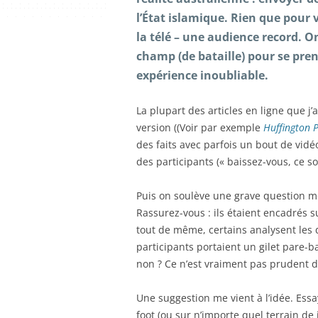
l’État islamique. Rien que pour 
la télé – une audience record. O
champ (de bataille) pour se pre
expérience inoubliable.
La plupart des articles en ligne que j
version ((Voir par exemple
Huffington P
des faits avec parfois un bout de vidé
des participants (« baissez-vous, ce son
Puis on soulève une grave question mora
Rassurez-vous : ils étaient encadrés 
tout de même, certains analysent les d
participants portaient un gilet pare-b
non ? Ce n’est vraiment pas prudent d’
Une suggestion me vient à l’idée. Essa
foot (ou sur n’importe quel terrain de