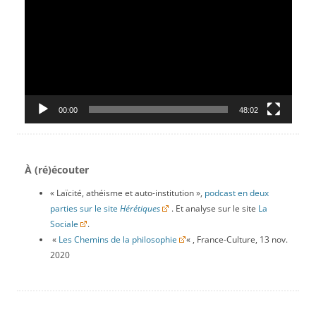
00:00
48:02
À (ré)écouter
« Laïcité, athéisme et auto-institution »,
podcast en deux
parties sur le site
Hérétiques
. Et analyse sur le site
La
Sociale
.
«
Les Chemins de la philosophie
« , France-Culture, 13 nov.
2020