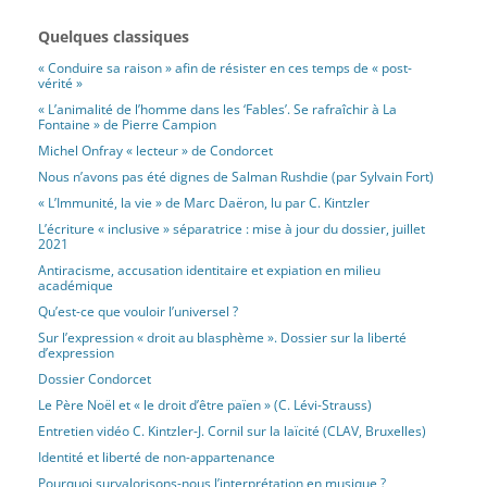
Quelques classiques
« Conduire sa raison » afin de résister en ces temps de « post-
vérité »
« L’animalité de l’homme dans les ‘Fables’. Se rafraîchir à La
Fontaine » de Pierre Campion
Michel Onfray « lecteur » de Condorcet
Nous n’avons pas été dignes de Salman Rushdie (par Sylvain Fort)
« L’Immunité, la vie » de Marc Daëron, lu par C. Kintzler
L’écriture « inclusive » séparatrice : mise à jour du dossier, juillet
2021
Antiracisme, accusation identitaire et expiation en milieu
académique
Qu’est-ce que vouloir l’universel ?
Sur l’expression « droit au blasphème ». Dossier sur la liberté
d’expression
Dossier Condorcet
Le Père Noël et « le droit d’être païen » (C. Lévi-Strauss)
Entretien vidéo C. Kintzler-J. Cornil sur la laïcité (CLAV, Bruxelles)
Identité et liberté de non-appartenance
Pourquoi survalorisons-nous l’interprétation en musique ?