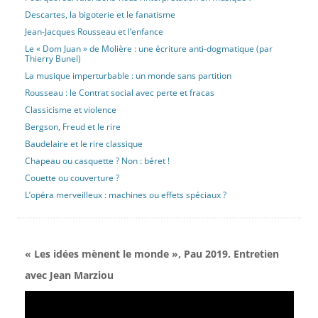
Descartes, la bigoterie et le fanatisme
Jean-Jacques Rousseau et l’enfance
Le « Dom Juan » de Molière : une écriture anti-dogmatique (par
Thierry Bunel)
La musique imperturbable : un monde sans partition
Rousseau : le Contrat social avec perte et fracas
Classicisme et violence
Bergson, Freud et le rire
Baudelaire et le rire classique
Chapeau ou casquette ? Non : béret !
Couette ou couverture ?
L’opéra merveilleux : machines ou effets spéciaux ?
« Les idées mènent le monde », Pau 2019. Entretien
avec Jean Marziou
Lecteur
vidéo