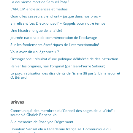
La deuxième mort de Samuel Paty ?
L’ARCOM entre sciences et médias
Quand les casseurs viendront « jusque dans nos bras »
En relisant ‘Les Dieux ont soif’ – Rappels pour notre temps
Une histoire longue de la laïcité
Journée nationale de commémoration de l’esclavage
Sur les fondements ésotériques de l’intersectionnalité
Vous avez dit « allégeance » ?
Orthographe : résultat d’une politique délibérée de désinstruction
Renier les origines, haïr l’original (par Jean-Pierre Sakoun)
La psychiatrisation des dissidents de l’islam (II) par S. Elmansour et
Q. Bérard
Brèves
Communiqué des membres du ‘Conseil des sages de la laïcité’ :
soutien à Ghaleb Bencheikh
À la mémoire de Roselyne Dégremont
Boualem Sansal élu à l’Académie française. Communiqué du