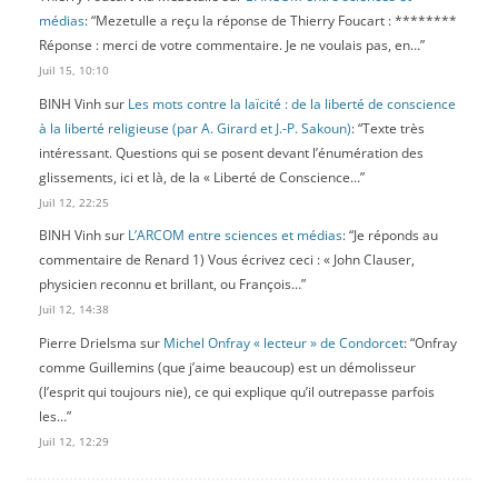
médias
: “
Mezetulle a reçu la réponse de Thierry Foucart : ********
Réponse : merci de votre commentaire. Je ne voulais pas, en…
”
Juil 15, 10:10
BINH Vinh
sur
Les mots contre la laïcité : de la liberté de conscience
à la liberté religieuse (par A. Girard et J.-P. Sakoun)
: “
Texte très
intéressant. Questions qui se posent devant l’énumération des
glissements, ici et là, de la « Liberté de Conscience…
”
Juil 12, 22:25
BINH Vinh
sur
L’ARCOM entre sciences et médias
: “
Je réponds au
commentaire de Renard 1) Vous écrivez ceci : « John Clauser,
physicien reconnu et brillant, ou François…
”
Juil 12, 14:38
Pierre Drielsma
sur
Michel Onfray « lecteur » de Condorcet
: “
Onfray
comme Guillemins (que j’aime beaucoup) est un démolisseur
(l’esprit qui toujours nie), ce qui explique qu’il outrepasse parfois
les…
”
Juil 12, 12:29