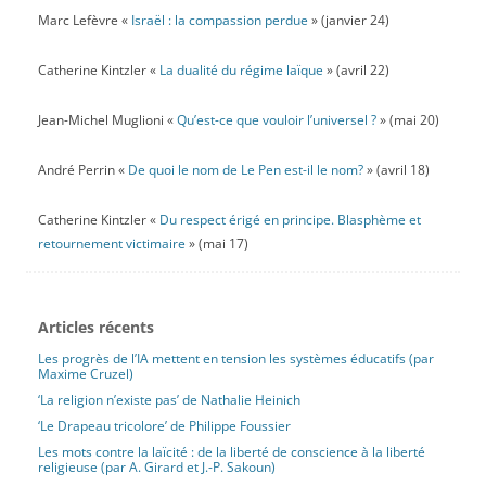
Marc Lefèvre «
Israël : la compassion perdue
» (janvier 24)
Catherine Kintzler «
La dualité du régime laïque
» (avril 22)
Jean-Michel Muglioni «
Qu’est-ce que vouloir l’universel ?
» (mai 20)
André Perrin «
De quoi le nom de Le Pen est-il le nom?
» (avril 18)
Catherine Kintzler «
Du respect érigé en principe. Blasphème et
retournement victimaire
» (mai 17)
Articles récents
Les progrès de l’IA mettent en tension les systèmes éducatifs (par
Maxime Cruzel)
‘La religion n’existe pas’ de Nathalie Heinich
‘Le Drapeau tricolore’ de Philippe Foussier
Les mots contre la laïcité : de la liberté de conscience à la liberté
religieuse (par A. Girard et J.-P. Sakoun)