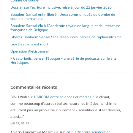
Comité de soutien
Dossier sur l’écriture inclusive, mise à jour du 22 janvier 2026
Boualem Sansal enfin libéré ! Deux communiqués du Comité de
soutien international
Boualem Sansal élu à l’Académie royale de langue et de littérature
françaises de Belgique
Libérez Boulaem Sansal ! Les ressources infinies de l’aplaventrisme
Guy Desbiens est mort
Opération #JeLisSansal
« Castoriadis, penser l’époque » une série de podcasts sur le site
Hérétiques
Commentaires récents
BINH Vinh
sur
L’ARCOM entre sciences et médias
: “
Le climat,
comme beaucoup d’autres réalités naturelles (médecine, chimie,
ect), n’est pas un problème « purement » scientifique: il est devenu,
aussi,…
”
Juil 17, 09:53
Thierry Foucart via Mezetulle
sur
L’ARCOM entre sciences et