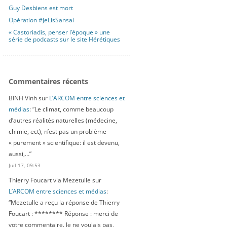
Guy Desbiens est mort
Opération #JeLisSansal
« Castoriadis, penser l’époque » une
série de podcasts sur le site Hérétiques
Commentaires récents
BINH Vinh
sur
L’ARCOM entre sciences et
médias
: “
Le climat, comme beaucoup
d’autres réalités naturelles (médecine,
chimie, ect), n’est pas un problème
« purement » scientifique: il est devenu,
aussi,…
”
Juil 17, 09:53
Thierry Foucart via Mezetulle
sur
L’ARCOM entre sciences et médias
:
“
Mezetulle a reçu la réponse de Thierry
Foucart : ******** Réponse : merci de
votre commentaire. Je ne voulais pas,