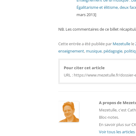
Enseignement de la musique : Dan
Égalitarisme et élitisme, deux f
mars 2013]
NB. Les commentaires de ce billet récapitula
Cette entrée a été publiée
par
Mezetulle
le
enseignement
,
musique
,
pédagogie
,
politiq
Pour citer cet article
URL : https://www.mezetulle.fr/dossier-
A propos de Mezet
Mezetulle, c'est Cath
Bloc-notes.
En savoir plus sur CK
Voir tous les article