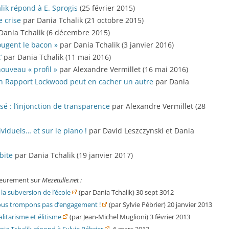
alik répond à E. Sprogis
(25 février 2015)
e crise
par Dania Tchalik (21 octobre 2015)
Dania Tchalik (6 décembre 2015)
ougent le bacon »
par Dania Tchalik (3 janvier 2016)
’
par Dania Tchalik (11 mai 2016)
ouveau « profil »
par Alexandre Vermillet (16 mai 2016)
n Rapport Lockwood peut en cacher un autre
par Dania
sé : l’injonction de transparence
par Alexandre Vermillet (28
viduels… et sur le piano !
par David Leszczynski
et Dania
bite
par Dania Tchalik (19 janvier 2017)
rieurement sur
Mezetulle.net :
la subversion de l’école
(par Dania Tchalik) 30 sept 3012
ous trompons pas d’engagement !
(par Sylvie Pébrier) 20 janvier 2013
litarisme et élitisme
(par Jean-Michel Muglioni) 3 février 2013