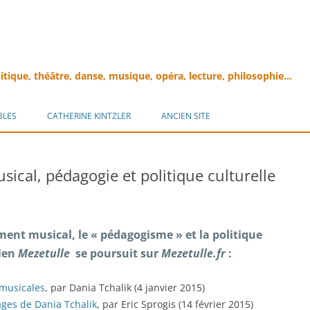
litique, théâtre, danse, musique, opéra, lecture, philosophie…
Aller
au
BLES
CATHERINE KINTZLER
ANCIEN SITE
contenu
ical, pédagogie et politique culturelle
ement musical, le « pédagogisme » et la politique
cien
Mezetulle
se poursuit sur
Mezetulle.fr
:
 musicales
, par Dania Tchalik (4 janvier 2015)
ages de Dania Tchalik
, par Eric Sprogis (14 février 2015)