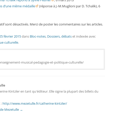
ia Tchalik répond à Sylvie Pébrier
, 6 mars 2013
aces d’une même médaille
(réponse à J.-M.Muglioni par D. Tchalik), 6
tif sont désactivés. Merci de poster les commentaires sur les articles.
25 février 2015
dans
Bloc-notes
,
Dossiers, débats
et indexée avec
ue culturelle
.
enseignement-musical-pedagogie-et-politique-culturelle/
ulle
erine Kintzler en tant qu'éditeur. Elle signe la plupart des billets du
 :
http://www.mezetulle.fr/catherine-kintzler/
s de Mezetulle
→