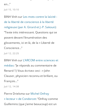
en…
”
Juil 15, 10:10
BINH Vinh
sur
Les mots contre la laïcité :
de la liberté de conscience à la liberté
religieuse (par A. Girard et J.-P. Sakoun)
:
“
Texte très intéressant. Questions qui se
posent devant l’énumération des
glissements, ici et là, de la « Liberté de
Conscience…
”
Juil 12, 22:25
BINH Vinh
sur
L’ARCOM entre sciences et
médias
: “
Je réponds au commentaire de
Renard 1) Vous écrivez ceci : « John
Clauser, physicien reconnu et brillant, ou
François…
”
Juil 12, 14:38
Pierre Drielsma
sur
Michel Onfray
« lecteur » de Condorcet
: “
Onfray comme
Guillemins (que j’aime beaucoup) est un