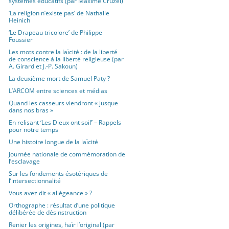
systèmes éducatifs (par Maxime Cruzel)
‘La religion n’existe pas’ de Nathalie
Heinich
‘Le Drapeau tricolore’ de Philippe
Foussier
Les mots contre la laïcité : de la liberté
de conscience à la liberté religieuse (par
A. Girard et J.-P. Sakoun)
La deuxième mort de Samuel Paty ?
L’ARCOM entre sciences et médias
Quand les casseurs viendront « jusque
dans nos bras »
En relisant ‘Les Dieux ont soif’ – Rappels
pour notre temps
Une histoire longue de la laïcité
Journée nationale de commémoration de
l’esclavage
Sur les fondements ésotériques de
l’intersectionnalité
Vous avez dit « allégeance » ?
Orthographe : résultat d’une politique
délibérée de désinstruction
Renier les origines, haïr l’original (par