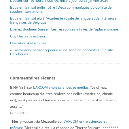
Dossier sur l’écriture inclusive, mise à jour du 22 janvier 2026
Boualem Sansal enfin libéré ! Deux communiqués du Comité de
soutien international
Boualem Sansal élu à l’Académie royale de langue et de littérature
françaises de Belgique
Libérez Boulaem Sansal ! Les ressources infinies de l’aplaventrisme
Guy Desbiens est mort
Opération #JeLisSansal
« Castoriadis, penser l’époque » une série de podcasts sur le site
Hérétiques
Commentaires récents
BINH Vinh
sur
L’ARCOM entre sciences et médias
: “
Le climat,
comme beaucoup d’autres réalités naturelles (médecine, chimie,
ect), n’est pas un problème « purement » scientifique: il est devenu,
aussi,…
”
Juil 17, 09:53
Thierry Foucart via Mezetulle
sur
L’ARCOM entre sciences et
médias
: “
Mezetulle a reçu la réponse de Thierry Foucart : ********