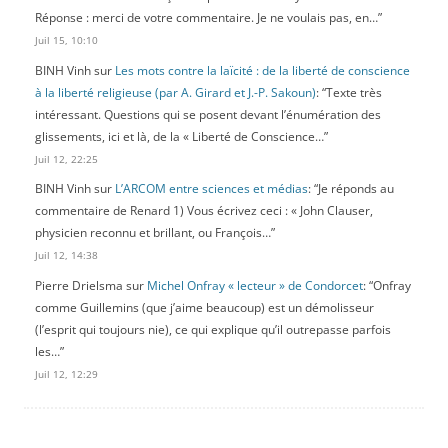
Réponse : merci de votre commentaire. Je ne voulais pas, en…
”
Juil 15, 10:10
BINH Vinh
sur
Les mots contre la laïcité : de la liberté de conscience
à la liberté religieuse (par A. Girard et J.-P. Sakoun)
: “
Texte très
intéressant. Questions qui se posent devant l’énumération des
glissements, ici et là, de la « Liberté de Conscience…
”
Juil 12, 22:25
BINH Vinh
sur
L’ARCOM entre sciences et médias
: “
Je réponds au
commentaire de Renard 1) Vous écrivez ceci : « John Clauser,
physicien reconnu et brillant, ou François…
”
Juil 12, 14:38
Pierre Drielsma
sur
Michel Onfray « lecteur » de Condorcet
: “
Onfray
comme Guillemins (que j’aime beaucoup) est un démolisseur
(l’esprit qui toujours nie), ce qui explique qu’il outrepasse parfois
les…
”
Juil 12, 12:29