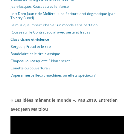
Jean-Jacques Rousseau et l’enfance
Le « Dom Juan » de Molière : une écriture anti-dogmatique (par
Thierry Bunel)
La musique imperturbable : un monde sans partition
Rousseau : le Contrat social avec perte et fracas
Classicisme et violence
Bergson, Freud et le rire
Baudelaire et le rire classique
Chapeau ou casquette ? Non : béret !
Couette ou couverture ?
L’opéra merveilleux : machines ou effets spéciaux ?
« Les idées mènent le monde », Pau 2019. Entretien
avec Jean Marziou
Lecteur
vidéo