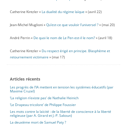
Catherine Kintzler «
La dualité du régime laïque
» (avril 22)
Jean-Michel Muglioni «
Qu’est-ce que vouloir l’universel ?
» (mai 20)
André Perrin «
De quoi le nom de Le Pen est-il le nom?
» (avril 18)
Catherine Kintzler «
Du respect érigé en principe. Blasphème et
retournement victimaire
» (mai 17)
Articles récents
Les progrès de l’IA mettent en tension les systèmes éducatifs (par
Maxime Cruzel)
‘La religion n’existe pas’ de Nathalie Heinich
‘Le Drapeau tricolore’ de Philippe Foussier
Les mots contre la laïcité : de la liberté de conscience à la liberté
religieuse (par A. Girard et J.-P. Sakoun)
La deuxième mort de Samuel Paty ?