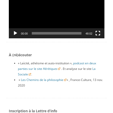
00:00
48:02
À (ré)écouter
« Laïcité, athéisme et auto-institution »,
podcast en deux
parties sur le site
Hérétiques
. Et analyse sur le site
La
Sociale
.
«
Les Chemins de la philosophie
« , France-Culture, 13 nov.
2020
Inscription à la Lettre d’info