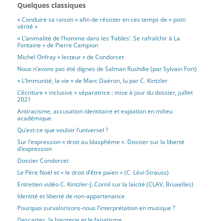
Quelques classiques
« Conduire sa raison » afin de résister en ces temps de « post-
vérité »
« L’animalité de l’homme dans les ‘Fables’. Se rafraîchir à La
Fontaine » de Pierre Campion
Michel Onfray « lecteur » de Condorcet
Nous n’avons pas été dignes de Salman Rushdie (par Sylvain Fort)
« L’Immunité, la vie » de Marc Daëron, lu par C. Kintzler
L’écriture « inclusive » séparatrice : mise à jour du dossier, juillet
2021
Antiracisme, accusation identitaire et expiation en milieu
académique
Qu’est-ce que vouloir l’universel ?
Sur l’expression « droit au blasphème ». Dossier sur la liberté
d’expression
Dossier Condorcet
Le Père Noël et « le droit d’être païen » (C. Lévi-Strauss)
Entretien vidéo C. Kintzler-J. Cornil sur la laïcité (CLAV, Bruxelles)
Identité et liberté de non-appartenance
Pourquoi survalorisons-nous l’interprétation en musique ?
Descartes, la bigoterie et le fanatisme