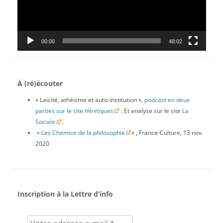
00:00
48:02
À (ré)écouter
« Laïcité, athéisme et auto-institution »,
podcast en deux
parties sur le site
Hérétiques
. Et analyse sur le site
La
Sociale
.
«
Les Chemins de la philosophie
« , France-Culture, 13 nov.
2020
Inscription à la Lettre d’info