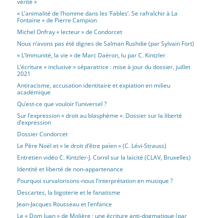
vérité »
« L’animalité de l’homme dans les ‘Fables’. Se rafraîchir à La
Fontaine » de Pierre Campion
Michel Onfray « lecteur » de Condorcet
Nous n’avons pas été dignes de Salman Rushdie (par Sylvain Fort)
« L’Immunité, la vie » de Marc Daëron, lu par C. Kintzler
L’écriture « inclusive » séparatrice : mise à jour du dossier, juillet
2021
Antiracisme, accusation identitaire et expiation en milieu
académique
Qu’est-ce que vouloir l’universel ?
Sur l’expression « droit au blasphème ». Dossier sur la liberté
d’expression
Dossier Condorcet
Le Père Noël et « le droit d’être païen » (C. Lévi-Strauss)
Entretien vidéo C. Kintzler-J. Cornil sur la laïcité (CLAV, Bruxelles)
Identité et liberté de non-appartenance
Pourquoi survalorisons-nous l’interprétation en musique ?
Descartes, la bigoterie et le fanatisme
Jean-Jacques Rousseau et l’enfance
Le « Dom Juan » de Molière : une écriture anti-dogmatique (par