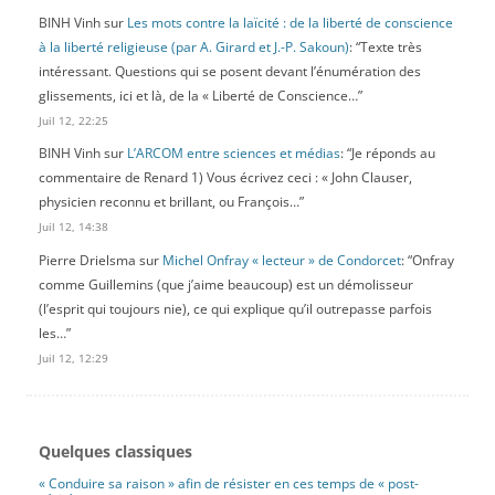
BINH Vinh
sur
Les mots contre la laïcité : de la liberté de conscience
à la liberté religieuse (par A. Girard et J.-P. Sakoun)
: “
Texte très
intéressant. Questions qui se posent devant l’énumération des
glissements, ici et là, de la « Liberté de Conscience…
”
Juil 12, 22:25
BINH Vinh
sur
L’ARCOM entre sciences et médias
: “
Je réponds au
commentaire de Renard 1) Vous écrivez ceci : « John Clauser,
physicien reconnu et brillant, ou François…
”
Juil 12, 14:38
Pierre Drielsma
sur
Michel Onfray « lecteur » de Condorcet
: “
Onfray
comme Guillemins (que j’aime beaucoup) est un démolisseur
(l’esprit qui toujours nie), ce qui explique qu’il outrepasse parfois
les…
”
Juil 12, 12:29
Quelques classiques
« Conduire sa raison » afin de résister en ces temps de « post-