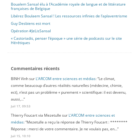
Boualem Sansal élu à l’Académie royale de langue et de littérature
françaises de Belgique
Libérez Boulaem Sansal ! Les ressources infinies de l’aplaventrisme
Guy Desbiens est mort
Opération #JeLisSansal
« Castoriadis, penser l’époque » une série de podcasts sur le site
Hérétiques
Commentaires récents
BINH Vinh
sur
L’ARCOM entre sciences et médias
: “
Le climat,
comme beaucoup d’autres réalités naturelles (médecine, chimie,
ect), n’est pas un problème « purement » scientifique: il est devenu,
aussi,…
”
Juil 17, 09:53
Thierry Foucart via Mezetulle
sur
L’ARCOM entre sciences et
médias
: “
Mezetulle a reçu la réponse de Thierry Foucart : ********
Réponse : merci de votre commentaire. Je ne voulais pas, en…
”
Juil 15, 10:10