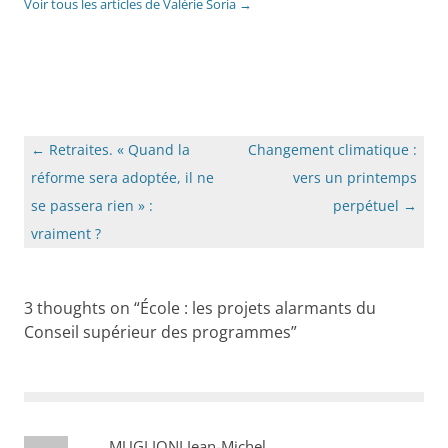
Voir tous les articles de Valérie Soria
→
Navigation
←
Retraites. « Quand la
Changement climatique :
des
réforme sera adoptée, il ne
vers un printemps
articles
se passera rien » :
perpétuel
→
vraiment ?
3 thoughts on “
École : les projets alarmants du
Conseil supérieur des programmes
”
MUGLIONI Jean-Michel