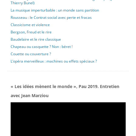
Thierry Bunel)
La musique imperturbable : un monde sans partition
Rousseau : le Contrat social avec perte et fracas
Classicisme et violence
Bergson, Freud et le rire
Baudelaire et le rire classique
Chapeau ou casquette ? Non : béret !
Couette ou couverture ?
L’opéra merveilleux : machines ou effets spéciaux ?
« Les idées mènent le monde », Pau 2019. Entretien
avec Jean Marziou
Lecteur
vidéo