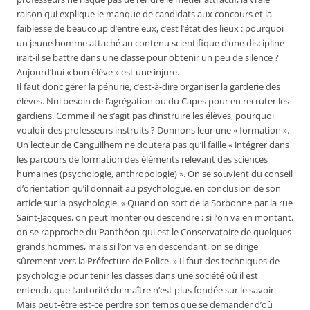
raison qui explique le manque de candidats aux concours et la
faiblesse de beaucoup d’entre eux, c’est l’état des lieux : pourquoi
un jeune homme attaché au contenu scientifique d’une discipline
irait-il se battre dans une classe pour obtenir un peu de silence ?
Aujourd’hui « bon élève » est une injure.
Il faut donc gérer la pénurie, c’est-à-dire organiser la garderie des
élèves. Nul besoin de l’agrégation ou du Capes pour en recruter les
gardiens. Comme il ne s’agit pas d’instruire les élèves, pourquoi
vouloir des professeurs instruits ? Donnons leur une « formation ».
Un lecteur de Canguilhem ne doutera pas qu’il faille « intégrer dans
les parcours de formation des éléments relevant des sciences
humaines (psychologie, anthropologie) ». On se souvient du conseil
d’orientation qu’il donnait au psychologue, en conclusion de son
article sur la psychologie. « Quand on sort de la Sorbonne par la rue
Saint-Jacques, on peut monter ou descendre ; si l’on va en montant,
on se rapproche du Panthéon qui est le Conservatoire de quelques
grands hommes, mais si l’on va en descendant, on se dirige
sûrement vers la Préfecture de Police. » Il faut des techniques de
psychologie pour tenir les classes dans une société où il est
entendu que l’autorité du maître n’est plus fondée sur le savoir.
Mais peut-être est-ce perdre son temps que se demander d’où