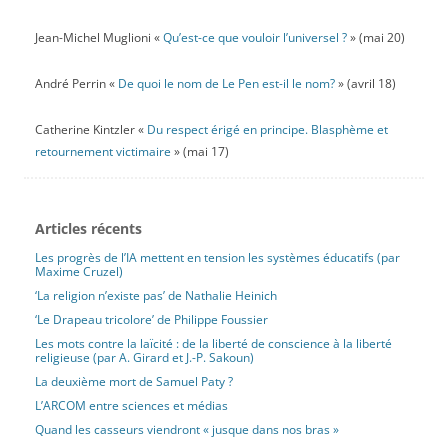
Jean-Michel Muglioni «
Qu’est-ce que vouloir l’universel ?
» (mai 20)
André Perrin «
De quoi le nom de Le Pen est-il le nom?
» (avril 18)
Catherine Kintzler «
Du respect érigé en principe. Blasphème et
retournement victimaire
» (mai 17)
Articles récents
Les progrès de l’IA mettent en tension les systèmes éducatifs (par
Maxime Cruzel)
‘La religion n’existe pas’ de Nathalie Heinich
‘Le Drapeau tricolore’ de Philippe Foussier
Les mots contre la laïcité : de la liberté de conscience à la liberté
religieuse (par A. Girard et J.-P. Sakoun)
La deuxième mort de Samuel Paty ?
L’ARCOM entre sciences et médias
Quand les casseurs viendront « jusque dans nos bras »