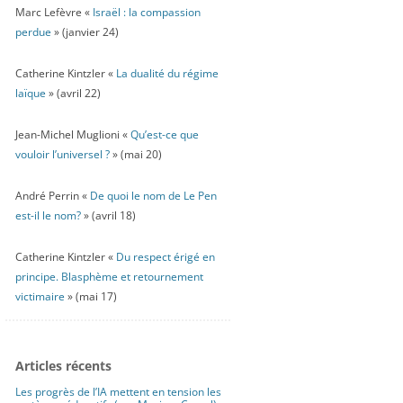
Marc Lefèvre «
Israël : la compassion
perdue
» (janvier 24)
Catherine Kintzler «
La dualité du régime
laïque
» (avril 22)
Jean-Michel Muglioni «
Qu’est-ce que
vouloir l’universel ?
» (mai 20)
André Perrin «
De quoi le nom de Le Pen
est-il le nom?
» (avril 18)
Catherine Kintzler «
Du respect érigé en
principe. Blasphème et retournement
victimaire
» (mai 17)
Articles récents
Les progrès de l’IA mettent en tension les