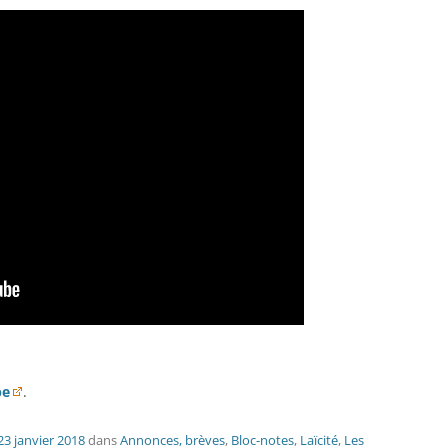
be
.
23 janvier 2018
dans
Annonces, brèves
,
Bloc-notes
,
Laïcité
,
Les