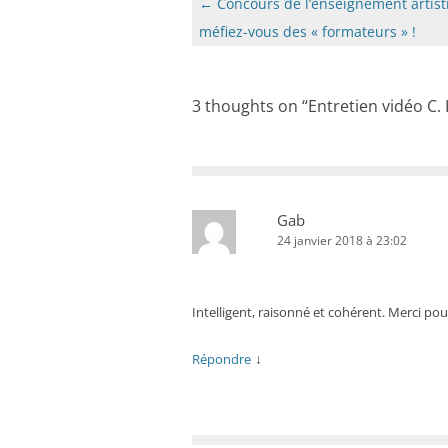
Navigation
←
Concours de l’enseignement artist
des
méfiez-vous des « formateurs » !
articles
3 thoughts on “
Entretien vidéo C. K
Gab
24 janvier 2018 à 23:02
Intelligent, raisonné et cohérent. Merci po
↓
Répondre