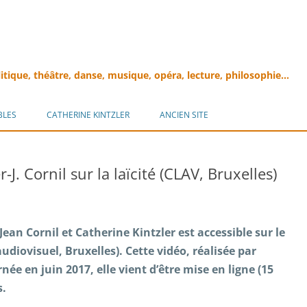
litique, théâtre, danse, musique, opéra, lecture, philosophie…
Aller
au
BLES
CATHERINE KINTZLER
ANCIEN SITE
contenu
-J. Cornil sur la laïcité (CLAV, Bruxelles)
 Jean Cornil et Catherine Kintzler est accessible sur le
audiovisuel, Bruxelles). Cette vidéo, réalisée par
ée en juin 2017, elle vient d’être mise en ligne (15
s.