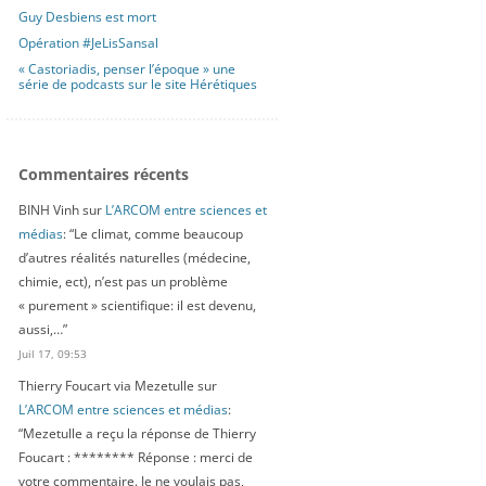
Guy Desbiens est mort
Opération #JeLisSansal
« Castoriadis, penser l’époque » une
série de podcasts sur le site Hérétiques
Commentaires récents
BINH Vinh
sur
L’ARCOM entre sciences et
médias
: “
Le climat, comme beaucoup
d’autres réalités naturelles (médecine,
chimie, ect), n’est pas un problème
« purement » scientifique: il est devenu,
aussi,…
”
Juil 17, 09:53
Thierry Foucart via Mezetulle
sur
L’ARCOM entre sciences et médias
:
“
Mezetulle a reçu la réponse de Thierry
Foucart : ******** Réponse : merci de
votre commentaire. Je ne voulais pas,