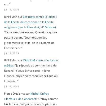
en…
”
Juil 15, 10:10
BINH Vinh
sur
Les mots contre la laïcité :
de la liberté de conscience à la liberté
religieuse (par A. Girard et J.-P. Sakoun)
:
“
Texte très intéressant. Questions qui se
posent devant l’énumération des
glissements, ici et là, de la « Liberté de
Conscience…
”
Juil 12, 22:25
BINH Vinh
sur
L’ARCOM entre sciences et
médias
: “
Je réponds au commentaire de
Renard 1) Vous écrivez ceci : « John
Clauser, physicien reconnu et brillant, ou
François…
”
Juil 12, 14:38
Pierre Drielsma
sur
Michel Onfray
« lecteur » de Condorcet
: “
Onfray comme
Guillemins (que j’aime beaucoup) est un