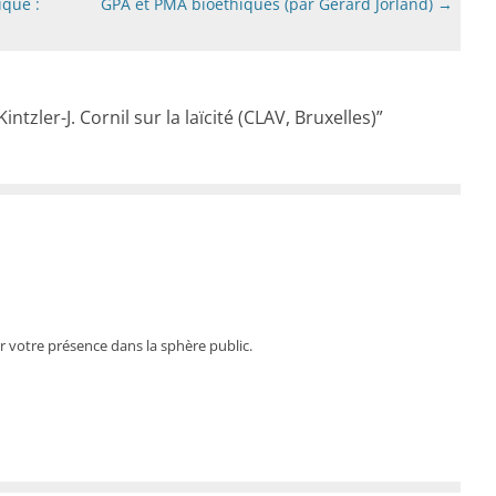
ique :
GPA et PMA bioéthiques (par Gérard Jorland)
→
intzler-J. Cornil sur la laïcité (CLAV, Bruxelles)
”
ur votre présence dans la sphère public.