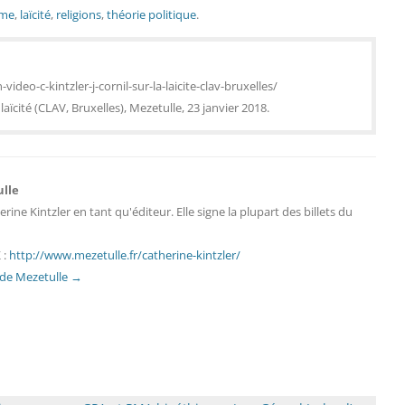
sme
,
laïcité
,
religions
,
théorie politique
.
ideo-c-kintzler-j-cornil-sur-la-laicite-clav-bruxelles/
a laïcité (CLAV, Bruxelles), Mezetulle, 23 janvier 2018.
ulle
erine Kintzler en tant qu'éditeur. Elle signe la plupart des billets du
 :
http://www.mezetulle.fr/catherine-kintzler/
s de Mezetulle
→