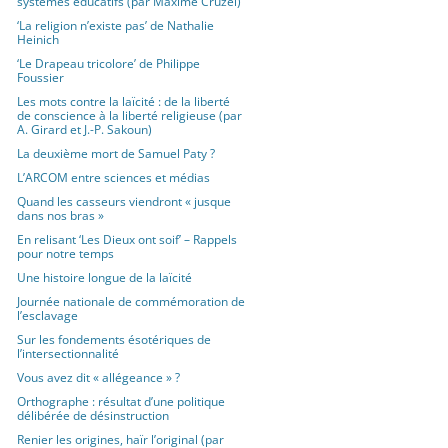
systèmes éducatifs (par Maxime Cruzel)
‘La religion n’existe pas’ de Nathalie
Heinich
‘Le Drapeau tricolore’ de Philippe
Foussier
Les mots contre la laïcité : de la liberté
de conscience à la liberté religieuse (par
A. Girard et J.-P. Sakoun)
La deuxième mort de Samuel Paty ?
L’ARCOM entre sciences et médias
Quand les casseurs viendront « jusque
dans nos bras »
En relisant ‘Les Dieux ont soif’ – Rappels
pour notre temps
Une histoire longue de la laïcité
Journée nationale de commémoration de
l’esclavage
Sur les fondements ésotériques de
l’intersectionnalité
Vous avez dit « allégeance » ?
Orthographe : résultat d’une politique
délibérée de désinstruction
Renier les origines, haïr l’original (par