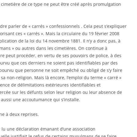
 cimetière de ce type ne peut être créé après promulgation
dre parler de « carrés » confessionnels . Cela peut s’expliquer
orisant ces « carrés ». Mais la circulaire du 19 février 2008
pplication de la loi du 14 novembre 1881. Il n’y a donc pas, à
mans » ou autres dans les cimetières. On continue à
re peut procéder, en vertu de ses pouvoirs de police, à des
rvu que ces derniers ne soient pas identifiables par des
pourvu que personne ne soit empêché ou obligé de s’y faire
sa non-religion. Mais là encore, l’emploi du terme « carré »
stence de délimitations extérieures identifiables et
ercée sur les défunts selon leur religion ou leur absence de
là aussi une accoutumance qui s’installe.
ne à deux reprises.
r lu une déclaration émanant d’une association
lle justifiait le refus de certains musulmans de se faire