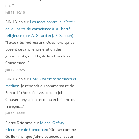
en…
”
Juil 15, 10:10
BINH Vinh
sur
Les mots contre la laïcité :
de la liberté de conscience à la liberté
religieuse (par A. Girard et J.-P. Sakoun)
:
“
Texte très intéressant. Questions qui se
posent devant l’énumération des
glissements, ici et là, de la « Liberté de
Conscience…
”
Juil 12, 22:25
BINH Vinh
sur
L’ARCOM entre sciences et
médias
: “
Je réponds au commentaire de
Renard 1) Vous écrivez ceci : « John
Clauser, physicien reconnu et brillant, ou
François…
”
Juil 12, 14:38
Pierre Drielsma
sur
Michel Onfray
« lecteur » de Condorcet
: “
Onfray comme
Guillemins (que j’aime beaucoup) est un