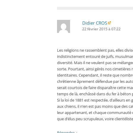
Didier CROS
22 février 2015 à 07:22
Les religions ne rassemblent pas, elles divi
indistinctement entouré de juifs, musulmans,
diversité. Mais il ne veulent pas se mélang
sorte. Pourtant, ainsi gérés nos cimetières
identitaires. Cependant, il reste que nombre
chrétienne âprement défendue par les autori
serait courtois de faire disparaître cette ma
temps de là, enchâssé dans du fer à béton
Si la loi de 1881 est respectée, d’ailleurs e
aux chiens, il n’en est pas moins que des 
leur appartenant, et chaque communauté d
que d’élus peu scrupuleux, voire clientéli
↓
Répondre