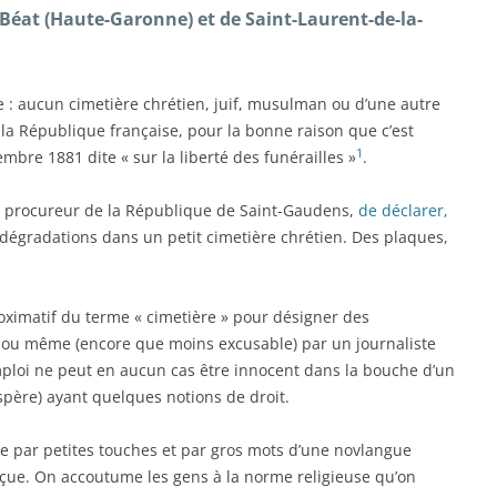
-Béat (Haute-Garonne) et de Saint-Laurent-de-la-
e : aucun cimetière chrétien, juif, musulman ou d’une autre
e la République française, pour la bonne raison que c’est
1
mbre 1881 dite « sur la liberté des funérailles »
.
, procureur de la République de Saint-Gaudens,
de déclarer,
de dégradations dans un petit cimetière chrétien. Des plaques,
oximatif du terme « cimetière » pour désigner des
, ou même (encore que moins excusable) par un journaliste
mploi ne peut en aucun cas être innocent dans la bouche d’un
espère) ayant quelques notions de droit.
alle par petites touches et par gros mots d’une novlangue
erçue. On accoutume les gens à la norme religieuse qu’on