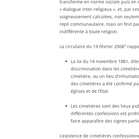
transforme en norme sociale puis en no
« dialogue inter-religieux », et, par c
soigneusement calculées, non seuleme
repli communautaire, mais on finit pa
indifférente à toute religion.
2
La circulaire du 19 février 2008
rappel
La loi du 14 novembre 1881, dite 
discrimination dans les cimetièr
cimetière, ou un lieu d’inhumati
des cimetières a été confirmé pa
églises et de l’Etat.
Les cimetières sont des lieux pu
différentes confessions est pro
faire apparaître des signes parti
L’existence de cimetières confessionne