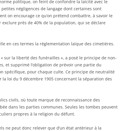
rme politique, on feint de confondre la laïcité avec le
es petites négligences de langage dont certaines sont
nt on encourage ce qu’on prétend combattre, à savoir le
r exclure près de 40% de la population, qui se déclare
le en ces termes la réglementation laïque des cimetières.
« sur la liberté des funérailles », a posé le principe de non-
es, et supprimé l’obligation de prévoir une partie du
on spécifique, pour chaque culte. Ce principe de neutralité
r la loi du 9 décembre 1905 concernant la séparation des
blics civils, où toute marque de reconnaissance des
hibée dans les parties communes. Seules les tombes peuvent
culiers propres à la religion du défunt.
ls ne peut donc relever que d’un état antérieur à la