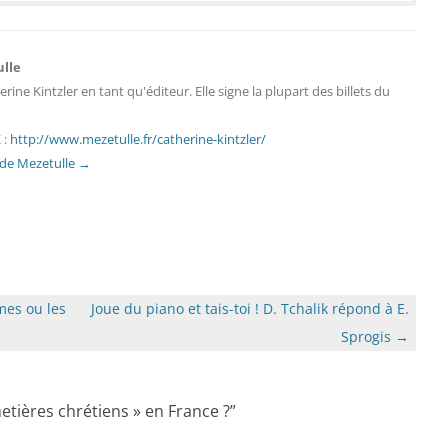
ulle
erine Kintzler en tant qu'éditeur. Elle signe la plupart des billets du
 :
http://www.mezetulle.fr/catherine-kintzler/
s de Mezetulle
→
mes ou les
Joue du piano et tais-toi ! D. Tchalik répond à E.
Sprogis
→
imetières chrétiens » en France ?
”