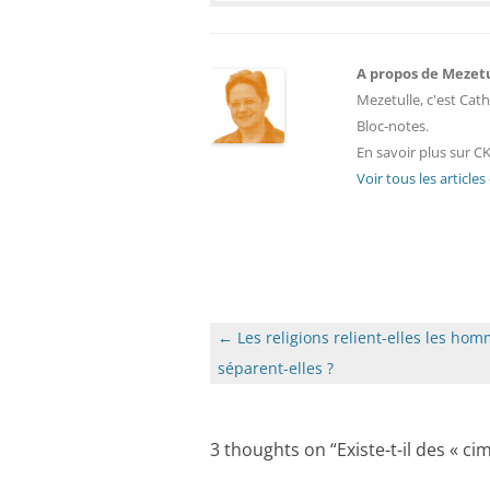
A propos de Mezet
Mezetulle, c'est Cath
Bloc-notes.
En savoir plus sur CK
Voir tous les article
Navigation
←
Les religions relient-elles les hom
des
séparent-elles ?
articles
3 thoughts on “
Existe-t-il des « c