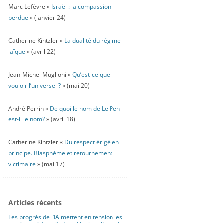
Marc Lefèvre «
Israël : la compassion
perdue
» (janvier 24)
Catherine Kintzler «
La dualité du régime
laïque
» (avril 22)
Jean-Michel Muglioni «
Qu’est-ce que
vouloir l’universel ?
» (mai 20)
André Perrin «
De quoi le nom de Le Pen
est-il le nom?
» (avril 18)
Catherine Kintzler «
Du respect érigé en
principe. Blasphème et retournement
victimaire
» (mai 17)
Articles récents
Les progrès de l’IA mettent en tension les