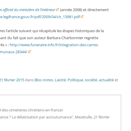
n officiel du ministère de l’Intérieur
(année 2008) et directement
ire.legifrance.gouv.fr/pdf/2009/04/cir_13981.pdf
s l’article suivant qui récapitule les étapes historiques de la
ressant du fait que son auteur Barbara Charbonnier regrette
rés » :
http://www.funeraire-info.fr/integration-des-carres-
ommunaux-28344/
21 février 2015
dans
Bloc-notes
,
Laïcité
,
Politique, société, actualité
et
il-des-cimetieres-chretiens-en-france/
France ? La délaïcisation par accoutumance", Mezetulle, 21 février