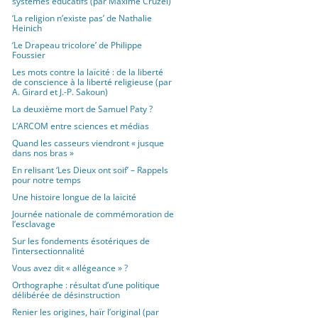
systèmes éducatifs (par Maxime Cruzel)
‘La religion n’existe pas’ de Nathalie
Heinich
‘Le Drapeau tricolore’ de Philippe
Foussier
Les mots contre la laïcité : de la liberté
de conscience à la liberté religieuse (par
A. Girard et J.-P. Sakoun)
La deuxième mort de Samuel Paty ?
L’ARCOM entre sciences et médias
Quand les casseurs viendront « jusque
dans nos bras »
En relisant ‘Les Dieux ont soif’ – Rappels
pour notre temps
Une histoire longue de la laïcité
Journée nationale de commémoration de
l’esclavage
Sur les fondements ésotériques de
l’intersectionnalité
Vous avez dit « allégeance » ?
Orthographe : résultat d’une politique
délibérée de désinstruction
Renier les origines, haïr l’original (par