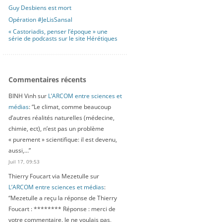
Guy Desbiens est mort
Opération #JeLisSansal
« Castoriadis, penser l’époque » une
série de podcasts sur le site Hérétiques
Commentaires récents
BINH Vinh
sur
L’ARCOM entre sciences et
médias
: “
Le climat, comme beaucoup
d’autres réalités naturelles (médecine,
chimie, ect), n’est pas un problème
« purement » scientifique: il est devenu,
aussi,…
”
Juil 17, 09:53
Thierry Foucart via Mezetulle
sur
L’ARCOM entre sciences et médias
:
“
Mezetulle a reçu la réponse de Thierry
Foucart : ******** Réponse : merci de
votre commentaire. Je ne voulais pas,