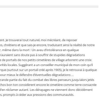
sent. Je trouverai tout naturel, moi mécréant, de reposer
 chrétiens et que sais-je encore, traduisant ainsi la réalité de notre
er, même dans la mort : Un aveu d’intolérance en quelque
 n’auraient sans doute pas à souffrir de stupides dégradations
 de portails de nos petits cimetières de village arborent une croix
tés locales. Suggérant a un conseiller municipal de mon coin qu’il
rque (surtout sur un portail créé après 1905), je le retrouvai à quelque
 pour mieux le défendre d’éventuelles dégradations …
n grande partie du fait du combat des libres penseurs jusqu’alors jetés
cathos bon ton considèrent encore le cimetière comme terre consacrée
’en réclamer autant. Les dérapages ne viennent donc décidément
stes, prompts à céder aux pressions des communautés.