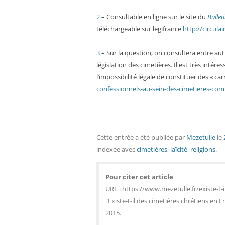
2
– Consultable en ligne sur le site du
Bulleti
téléchargeable sur legifrance
http://circula
3
– Sur la question, on consultera entre autre
législation des cimetières. Il est très inté
l’impossibilité légale de constituer des « car
confessionnels-au-sein-des-cimetieres-c
Cette entrée a été publiée
par
Mezetulle
le
indexée avec
cimetières
,
laïcité
,
religions
.
Pour citer cet article
URL : https://www.mezetulle.fr/existe-t-
"Existe-t-il des cimetières chrétiens en 
2015.