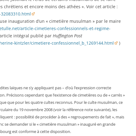
s chrétiens et encore moins des athées ». Voir cet article :
e-32083310.html
euse inauguration d’un « cimetière musulman » par le maire
tulle.net/article-cimetieres-confessionnels-et-regime-
article intégral publié par
Huffington Post
therine-kintzler/cimetiere-confessionnel_b_1269144.html
)
s dites laïques ne s’y appliquant pas – d’où l’expression correcte
nion. Précisons cependant que l’existence de cimetières ou de « carrés »
ique que pour les quatre cultes reconnus. Pour le culte musulman, ce
rculaire du 19 novembre 2008 (voir la référence note suivante), les
pliquent : possibilité de procéder à des « regroupements de fait », mais
donc se demander si le « cimetière musulman » inauguré en grande
sbourg est conforme à cette disposition.