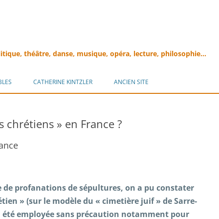
litique, théâtre, danse, musique, opéra, lecture, philosophie…
Aller
au
BLES
CATHERINE KINTZLER
ANCIEN SITE
contenu
es chrétiens » en France ?
mance
e de profanations de sépultures, on a pu constater
tien » (sur le modèle du « cimetière juif » de Sarre-
 a été employée sans précaution notamment pour