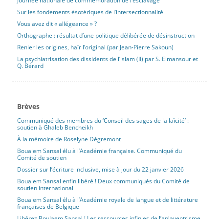
Journée nationale de commémoration de l’esclavage
Sur les fondements ésotériques de l’intersectionnalité
Vous avez dit « allégeance » ?
Orthographe : résultat d’une politique délibérée de désinstruction
Renier les origines, haïr l’original (par Jean-Pierre Sakoun)
La psychiatrisation des dissidents de l’islam (II) par S. Elmansour et
Q. Bérard
Brèves
Communiqué des membres du ‘Conseil des sages de la laïcité’ :
soutien à Ghaleb Bencheikh
À la mémoire de Roselyne Dégremont
Boualem Sansal élu à l’Académie française. Communiqué du
Comité de soutien
Dossier sur l’écriture inclusive, mise à jour du 22 janvier 2026
Boualem Sansal enfin libéré ! Deux communiqués du Comité de
soutien international
Boualem Sansal élu à l’Académie royale de langue et de littérature
françaises de Belgique
Libérez Boulaem Sansal ! Les ressources infinies de l’aplaventrisme