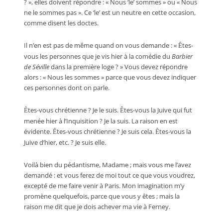
? », elles doivent répondre : « Nous ‘le’ sommes » ou « Nous
ne le sommes pas ». Ce ‘le’ est un neutre en cette occasion,
comme disent les doctes.
Il n’en est pas de même quand on vous demande : «
tes-
Ê
vous les personnes que je vis hier à la comédie du
Barbier
de Séville
dans la première loge ? » Vous devez répondre
alors : « Nous les sommes » parce que vous devez indiquer
ces personnes dont on parle.
tes-vous chrétienne ? Je le suis.
tes-vous la Juive qui fut
Ê
Ê
menée hier à l’Inquisition ? Je la suis. La raison en est
évidente.
tes-vous chrétienne ? Je suis cela.
tes-vous la
Ê
Ê
Juive d’hier, etc. ? Je suis elle.
Voilà bien du pédantisme, Madame ; mais vous me l’avez
demandé : et vous ferez de moi tout ce que vous voudrez,
excepté de me faire venir à Paris. Mon imagination m’y
promène quelquefois, parce que vous y êtes ; mais la
raison me dit que je dois achever ma vie à Ferney.