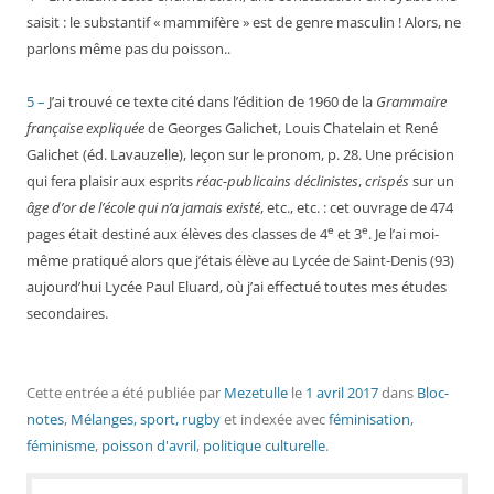
saisit : le substantif « mammifère » est de genre masculin ! Alors, ne
parlons même pas du poisson..
5 –
J’ai trouvé ce texte cité dans l’édition de 1960 de la
Grammaire
française expliquée
de Georges Galichet, Louis Chatelain et René
Galichet (éd. Lavauzelle), leçon sur le pronom, p. 28. Une précision
qui fera plaisir aux esprits
réac-publicains déclinistes
,
crispés
sur un
âge d’or de l’école qui n’a jamais existé
, etc., etc. : cet ouvrage de 474
e
e
pages était destiné aux élèves des classes de 4
et 3
. Je l’ai moi-
même pratiqué alors que j’étais élève au Lycée de Saint-Denis (93)
aujourd’hui Lycée Paul Eluard, où j’ai effectué toutes mes études
secondaires.
Cette entrée a été publiée
par
Mezetulle
le
1 avril 2017
dans
Bloc-
notes
,
Mélanges, sport, rugby
et indexée avec
féminisation
,
féminisme
,
poisson d'avril
,
politique culturelle
.