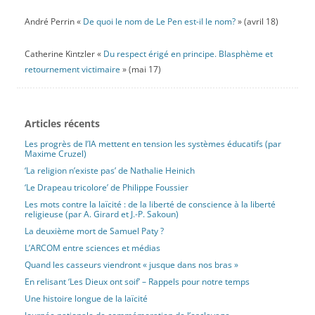
André Perrin «
De quoi le nom de Le Pen est-il le nom?
» (avril 18)
Catherine Kintzler «
Du respect érigé en principe. Blasphème et
retournement victimaire
» (mai 17)
Articles récents
Les progrès de l’IA mettent en tension les systèmes éducatifs (par
Maxime Cruzel)
‘La religion n’existe pas’ de Nathalie Heinich
‘Le Drapeau tricolore’ de Philippe Foussier
Les mots contre la laïcité : de la liberté de conscience à la liberté
religieuse (par A. Girard et J.-P. Sakoun)
La deuxième mort de Samuel Paty ?
L’ARCOM entre sciences et médias
Quand les casseurs viendront « jusque dans nos bras »
En relisant ‘Les Dieux ont soif’ – Rappels pour notre temps
Une histoire longue de la laïcité