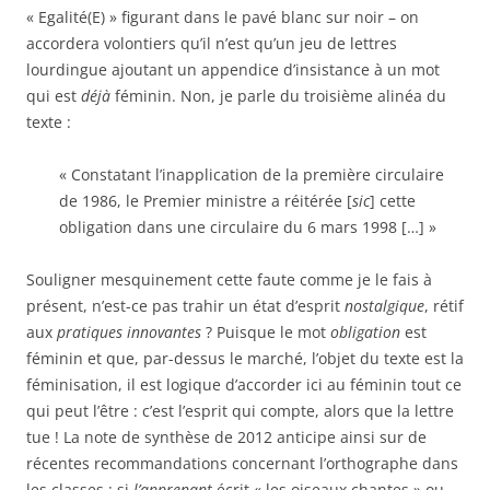
« Egalité(E) » figurant dans le pavé blanc sur noir – on
accordera volontiers qu’il n’est qu’un jeu de lettres
lourdingue ajoutant un appendice d’insistance à un mot
qui est
déjà
féminin. Non, je parle du troisième alinéa du
texte :
« Constatant l’inapplication de la première circulaire
de 1986, le Premier ministre a réitérée [
sic
] cette
obligation dans une circulaire du 6 mars 1998 […] »
Souligner mesquinement cette faute comme je le fais à
présent, n’est-ce pas trahir un état d’esprit
nostalgique
, rétif
aux
pratiques innovantes
? Puisque le mot
obligation
est
féminin et que, par-dessus le marché, l’objet du texte est la
féminisation, il est logique d’accorder ici au féminin tout ce
qui peut l’être : c’est l’esprit qui compte, alors que la lettre
tue ! La note de synthèse de 2012 anticipe ainsi sur de
récentes recommandations concernant l’orthographe dans
les classes : si
l’apprenant
écrit « les oiseaux chantes » ou