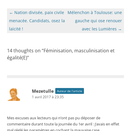
Navigation
←
Nation divisée, paix civile
Mélenchon à Toulouse: une
des
menacée. Candidats, osez la
gauche qui ose renouer
articles
laïcité !
avec les Lumières
→
14 thoughts on “
Féminisation, masculinisation et
égalité(E)
”
Mezetulle
Auteur de l’article
1 avril 2017 à 23:35
Mes excuses aux lecteurs qui n’ont pas pu déposer de
commentaire durant toute la journée du 1er avril : j’avais en effet
mal réglé les paramètres en cochant la mauvaise case…