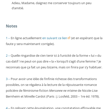
Adieu, Madame, daignez me conserver toujours un peu
d’amitié.
Notes
1 –
En ligne actuellement
en suivant ce lien
(et en espérant que la
faute y sera maintenant corrigée).
2 –
Quelle ringardise de s’en tenir ici à l’unicité de la forme « lui » du
cas-datif ! ne peut-on pas dire « la » lorsqu’il s’agit d’une femme ? Je
reconnais que ça fait un peu bizarre, mais on finira par s’y habituer.
3 –
Pour avoir une idée de l’infinie richesse des transformations
possibles, on se régalera à la lecture de la réjouissante romance
policière de féminisme-fiction
Mersonne ne m’aime
de Nicole-Lise
Bernheim et Mireille Cardot (Paris : J. Losfeld, 2003 – 1re éd. 1978).
4
– En relisant cette énumération, une constatation effroyable me