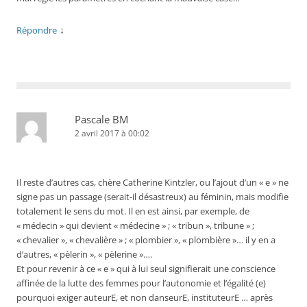
↓
Répondre
Pascale BM
2 avril 2017 à 00:02
Il reste d’autres cas, chère Catherine Kintzler, ou l’ajout d’un « e » ne
signe pas un passage (serait-il désastreux) au féminin, mais modifie
totalement le sens du mot. Il en est ainsi, par exemple, de
« médecin » qui devient « médecine » ; « tribun », tribune » ;
« chevalier », « chevalière » ; « plombier », « plombière »… il y en a
d’autres, « pèlerin », « pèlerine »….
Et pour revenir à ce « e » qui à lui seul signifierait une conscience
affinée de la lutte des femmes pour l’autonomie et l’égalité (e)
pourquoi exiger auteurE, et non danseurE, instituteurE … après