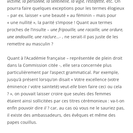
victime, la personne, la sentinelle, la vigie, l’estafette
, etc. On
pourra faire quelques exceptions pour les termes élogieux
– par ex. laisser « une beauté » au féminin – mais pour
« une nullité », la parité s’impose ! Quant aux termes
proches de l’insulte –
une fripouille, une racaille, une ordure,
une andouille, une raclure
…- , ne serait-il pas juste de les
remettre au masculin ?
Quant à l’Académie française – représentée de plein droit
dans la Commission citée -, elle sera concernée plus
particulièrement par l’aspect grammatical. Par exemple,
jusqu’à présent lorsqu’on disait « Votre excellence (votre
éminence / votre sainteté) veut-
elle
bien faire ceci ou cela
? », on pouvait laisser croire que seules des femmes
étaient ainsi sollicitées par ces titres cérémonieux : va-t-on
enfin pouvoir dire
il
? car, au cas où vous ne le sauriez pas,
il existe des ambassadeurs, des évêques et même des
papes couillus.