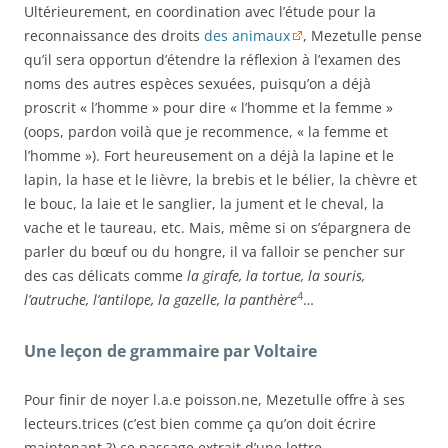
Ultérieurement, en coordination avec l’étude pour la
reconnaissance des droits
des animaux
, Mezetulle pense
qu’il sera opportun d’étendre la réflexion à l’examen des
noms des autres espèces sexuées, puisqu’on a déjà
proscrit « l’homme » pour dire « l’homme et la femme »
(oops, pardon voilà que je recommence, « la femme et
l’homme »). Fort heureusement on a déjà la lapine et le
lapin, la hase et le lièvre, la brebis et le bélier, la chèvre et
le bouc, la laie et le sanglier, la jument et le cheval, la
vache et le taureau, etc. Mais, même si on s’épargnera de
parler du bœuf ou du hongre, il va falloir se pencher sur
des cas délicats comme
la girafe, la tortue, la souris,
4
l’autruche, l’antilope, la gazelle, la panthère
…
Une leçon de grammaire par Voltaire
Pour finir de noyer l.a.e poisson.ne, Mezetulle offre à ses
lecteurs.trices (c’est bien comme ça qu’on doit écrire
maintenant ?) ce passage extrait d’une lettre