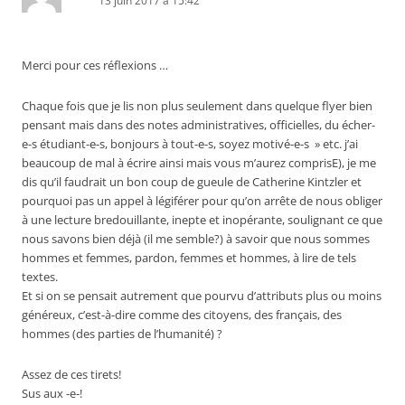
13 juin 2017 à 15:42
Merci pour ces réflexions …
Chaque fois que je lis non plus seulement dans quelque flyer bien
pensant mais dans des notes administratives, officielles, du écher-
e-s étudiant-e-s, bonjours à tout-e-s, soyez motivé-e-s » etc. j’ai
beaucoup de mal à écrire ainsi mais vous m’aurez comprisE), je me
dis qu’il faudrait un bon coup de gueule de Catherine Kintzler et
pourquoi pas un appel à légiférer pour qu’on arrête de nous obliger
à une lecture bredouillante, inepte et inopérante, soulignant ce que
nous savons bien déjà (il me semble?) à savoir que nous sommes
hommes et femmes, pardon, femmes et hommes, à lire de tels
textes.
Et si on se pensait autrement que pourvu d’attributs plus ou moins
généreux, c’est-à-dire comme des citoyens, des français, des
hommes (des parties de l’humanité) ?
Assez de ces tirets!
Sus aux -e-!