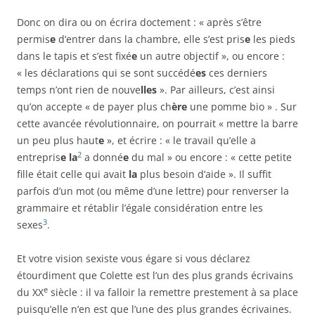
Donc on dira ou on écrira doctement : « après s’être
permis
e
d’entrer dans la chambre, elle s’est pris
e
les pieds
dans le tapis et s’est fixé
e
un autre objectif », ou encore :
« les déclarations qui se sont succédé
es
ces derniers
temps n’ont rien de nouve
lles
». Par ailleurs, c’est ainsi
qu’on accepte « de payer plus ch
ère
une pomme bio » . Sur
cette avancée révolutionnaire, on pourrait « mettre la barre
un peu plus haut
e
», et écrire : « le travail qu’elle a
2
entrepris
e
la
a donné
e
du mal » ou encore : « cette petite
fille était celle qui avait
la
plus besoin d’aide ». Il suffit
parfois d’un mot (ou même d’une lettre) pour renverser la
grammaire et rétablir l’égale considération entre les
3
sexes
.
Et votre vision sexiste vous égare si vous déclarez
étourdiment que Colette est l’un des plus grands écrivains
e
du XX
siècle : il va falloir la remettre prestement à sa place
puisqu’elle n’en est que l’une des plus grandes écrivaines.