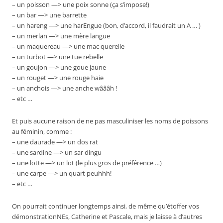
– un poisson —> une poix sonne (ça s’impose!)
– un bar —> une barrette
– un hareng —> une harEngue (bon, d’accord, il faudrait un A … )
– un merlan —> une mère langue
– un maquereau —> une mac querelle
– un turbot —> une tue rebelle
– un goujon —> une goue jaune
– un rouget —> une rouge haie
– un anchois —> une anche wâââh !
– etc …
Et puis aucune raison de ne pas masculiniser les noms de poissons
au féminin, comme :
– une daurade —> un dos rat
– une sardine —> un sar dingu
– une lotte —> un lot (le plus gros de préférence …)
– une carpe —> un quart peuhhh!
– etc …
On pourrait continuer longtemps ainsi, de même qu’étoffer vos
démonstrationNEs, Catherine et Pascale, mais je laisse à d’autres