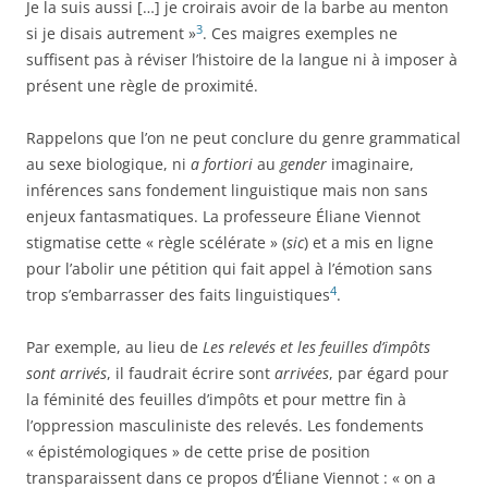
Je la suis aussi […] je croirais avoir de la barbe au menton
3
si je disais autrement »
. Ces maigres exemples ne
suffisent pas à réviser l’histoire de la langue ni à imposer à
présent une règle de proximité.
Rappelons que l’on ne peut conclure du genre grammatical
au sexe biologique, ni
a fortiori
au
gender
imaginaire,
inférences sans fondement linguistique mais non sans
enjeux fantasmatiques. La professeure Éliane Viennot
stigmatise cette « règle scélérate » (
sic
) et a mis en ligne
pour l’abolir une pétition qui fait appel à l’émotion sans
4
trop s’embarrasser des faits linguistiques
.
Par exemple, au lieu de
Les relevés et les feuilles d’impôts
sont arrivés
, il faudrait écrire sont
arrivées
, par égard pour
la féminité des feuilles d’impôts et pour mettre fin à
l’oppression masculiniste des relevés. Les fondements
« épistémologiques » de cette prise de position
transparaissent dans ce propos d’Éliane Viennot : « on a