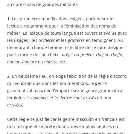
aux pressions de groupes militants.
1. Les premières modifications exigées portent sur le
lexique, notamment pour la féminisation des noms de
métier. Le lexique de toute langue est ouvert et évolue avec
les usages : les
archères
et les
grutières
en témoignent. Au
demeurant, chaque femme reste libre de se faire désigner
par la forme de son choix :
préfet
ou
préfète
,
chef
ou
cheffe
,
auteur
,
auteure
ou
autrice
, etc.
2. En deuxième lieu, on exige l’abolition de la règle d’accord
qui voudrait que dans les énumérations, le genre
grammatical masculin l’emporte sur le genre grammatical
féminin :
Les paquets et les lettres sont arrivés
(et non
arrivées
).
Cette règle se justifie car le genre masculin en français est
non-marqué et se prête donc à des emplois neutres ou
impersonnels : ex.
il pleut
;
il a été trouvé un porte-monnaie
;