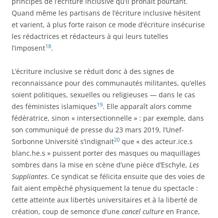
principes de l’écriture inclusive qu’il prônait pourtant.
Quand même les partisans de l’écriture inclusive hésitent
et varient, à plus forte raison ce mode d’écriture insécurise
les rédactrices et rédacteurs à qui leurs tutelles
18
l’imposent
.
L’écriture inclusive se réduit donc à des signes de
reconnaissance pour des communautés militantes, qu’elles
soient politiques, sexuelles ou religieuses — dans le cas
19
des féministes islamiques
. Elle apparaît alors comme
fédératrice, sinon « intersectionnelle » : par exemple, dans
son communiqué de presse du 23 mars 2019, l’Unef-
20
Sorbonne Université s’indignait
que « des acteur.ice.s
blanc.he.s » puissent porter des masques ou maquillages
sombres dans la mise en scène d’une pièce d’Eschyle,
Les
Suppliantes
. Ce syndicat se félicita ensuite que des voies de
fait aient empêché physiquement la tenue du spectacle :
cette atteinte aux libertés universitaires et à la liberté de
création, coup de semonce d’une
cancel culture
en France,