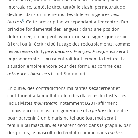
intercalaire, tantôt le tiret, tantôt le slash, permettrait de
décliner dans un même mot les différents genres : ex.
6
tou.te.s
. Cette prescription va cependant à l’encontre d’un
principe fondamental des langues : dans une position
déterminée, on ne peut avoir qu’un seul signe, que ce soit
à l’oral ou à l’écrit ; d’où l’usage des redoublements, comme
les adresses du type
Françaises, Français
.
Français.e.s
serait
imprononçable — ou ralentirait inutilement la lecture. La
situation empire encore pour des formules comme des
acteur.ice.s blanc.he.s
(Unef-Sorbonne).
En outre, des contradictions militantes s’exacerbent et
contribuent à la multiplication des dialectes inclusifs. Les
inclusivistes
mainstream
(notamment LGBT) affirment
l’inexistence du masculin générique et
a fortiori
du neutre,
pour parvenir à un binarisme tel que tout mot serait
féminin ou masculin, et séparent donc dans la graphie, par
des points, le masculin du féminin comme dans
tou.te.s
.