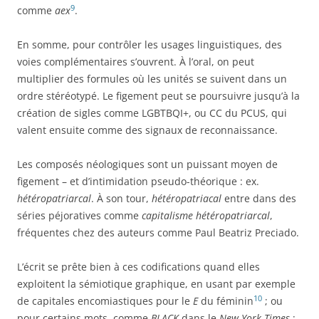
9
comme
aex
.
En somme, pour contrôler les usages linguistiques, des
voies complémentaires s’ouvrent. À l’oral, on peut
multiplier des formules où les unités se suivent dans un
ordre stéréotypé. Le figement peut se poursuivre jusqu’à la
création de sigles comme LGBTBQI+, ou CC du PCUS, qui
valent ensuite comme des signaux de reconnaissance.
Les composés néologiques sont un puissant moyen de
figement – et d’intimidation pseudo-théorique : ex.
hétéropatriarcal
. À son tour,
hétéropatriacal
entre dans des
séries péjoratives comme
capitalisme hétéropatriarcal
,
fréquentes chez des auteurs comme Paul Beatriz Preciado.
L’écrit se prête bien à ces codifications quand elles
exploitent la sémiotique graphique, en usant par exemple
10
de capitales encomiastiques pour le
E
du féminin
; ou
pour certains mots, comme
BLACK
dans le
New York Times
: