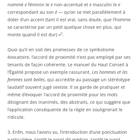
nommé
e
féminin le
e
non-accentué et
e
masculin le
e
correspondant au son
é
— qu’on se met parallèlement à
doter d’un accent (tant il est vrai, sans doute, que l’homme
se caractérise par un petit quelque chose en plus, qui
5
monte quand il est dur) »
.
Quoi qu’il en soit des promesses de ce symbolisme
évocatoire, l’accord de proximité n’est pas employé par ses
tenants de façon cohérente. Le manuel du Haut Conseil à
l’Égalité propose un exemple rassurant,
Les hommes et les
femmes sont belles
, qui accrédite au passage un stéréotype
laudatif souvent jugé sexiste. Il se garde de pratiquer et
même d’évoquer l’accord de proximité pour les mots
désignant des inanimés, des abstraits, ce qui suggère que
l’application conséquente de la règle en soulignerait le
ridicule.
3. Enfin, nous l’avons vu, l’introduction d’une ponctuation
particulière, tantôt le point dit médian, tantôt le point