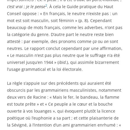
2
c’est vrai
;
je le pense
. À cela le Guide pratique du Haut
Conseil oppose : « En français, le neutre n’existe pas : un
mot est soit masculin, soit féminin » (p. 8). Cependant
beaucoup de mots français, comme les adverbes, n’ont pas
la catégorie du genre. D’autre part le neutre reste bien
attesté : par exemple, des pronoms comme
ça
ou
on
sont
neutres. Le rapport conclut cependant par une affirmation,
« Le masculin n’est pas plus neutre que le suffrage n’a été
universel jusqu’en 1944 » (
ibid
.), qui assimile bizarrement
l’usage grammatical et la loi électorale.
La règle s’appuie sur des précédents qui auraient été
obscurcis par les grammairiens masculinistes, notamment
deux vers de Racine : « Mais le fer, le bandeau, la flamme
est toute prête » et « Ce peuple a le cœur et la bouche
ouverte à vos louanges », qui évoquent plutôt la licence
poétique où l’euphonie a sa part ; et cette plaisanterie de
la Sévigné, à l’intention d’un ami grammairien enrhumé : «