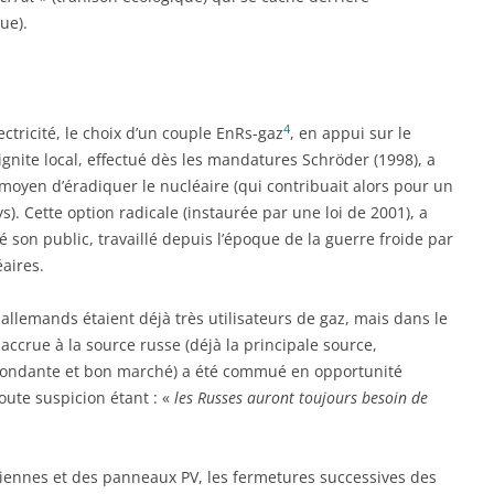
ue).
4
ctricité, le choix d’un couple EnRs-gaz
, en appui sur le
gnite local, effectué dès les mandatures Schröder (1998), a
 moyen d’éradiquer le nucléaire (qui contribuait alors pour un
ys). Cette option radicale (instaurée par une loi de 2001), a
on public, travaillé depuis l’époque de la guerre froide par
aires.
s allemands étaient déjà très utilisateurs de gaz, mais dans le
ccrue à la source russe (déjà la principale source,
abondante et bon marché) a été commué en opportunité
ute suspicion étant : «
les Russes auront toujours besoin de
iennes et des panneaux PV, les fermetures successives des