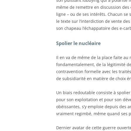
son puissant lobbying qui a polarisé 
même de remettre en discussion des or
ligne – ou de ses intérêts. Chacun se
le texte sur l’interdiction de vente d
son chapeau l’échappatoire des e-car
Spolier le nucléaire
Il en va de même de la place faite au 
fondamentalement, de la légitimité de 
contravention formelle avec les traité
de subsidiarité en matière de choix é
Un biais redoutable consiste à spolier 
pour son exploitation et pour son dév
obéissantes, s’y emploie depuis des an
vraiment regimbé, même quand ses pri
Dernier avatar de cette guerre ouvert