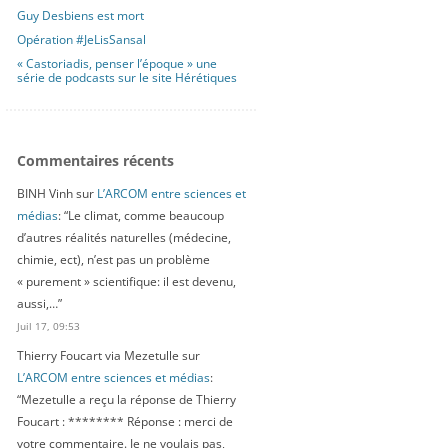
Guy Desbiens est mort
Opération #JeLisSansal
« Castoriadis, penser l’époque » une
série de podcasts sur le site Hérétiques
Commentaires récents
BINH Vinh
sur
L’ARCOM entre sciences et
médias
: “
Le climat, comme beaucoup
d’autres réalités naturelles (médecine,
chimie, ect), n’est pas un problème
« purement » scientifique: il est devenu,
aussi,…
”
Juil 17, 09:53
Thierry Foucart via Mezetulle
sur
L’ARCOM entre sciences et médias
:
“
Mezetulle a reçu la réponse de Thierry
Foucart : ******** Réponse : merci de
votre commentaire. Je ne voulais pas,