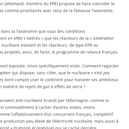
ur (allemand, membre du PPE) propose de faire coïncider le
es comme prioritaires avec celui de la fameuse Taxonomie,
t dans la Taxonomie que sous des conditions
ient en effet « tolérés » que les réacteurs de la «
Génération
e nucléaire existant et les réacteurs, de type EPR ou
u projetés, ainsi, de facto, le programme de relance français.
rement exposée, sinon spécifiquement visée. Comment regarder
opéen qui dispose, sans ciller, que le nucléaire «
n’est pas
ies dont compte user le continent pour honorer ses ambitieux
n matière de rejets de gaz à effets de serre ?
paravent anti-nucléaire brandi par l’Allemagne, comme la
ervi commodément à cacher d’autres visées, moins
mme l’affaiblissement d’un concurrent français, compétitif
 production peu élevé de l’électricité nucléaire, mais aussi à
errat
» (trahison écologique) qui se cache derrière