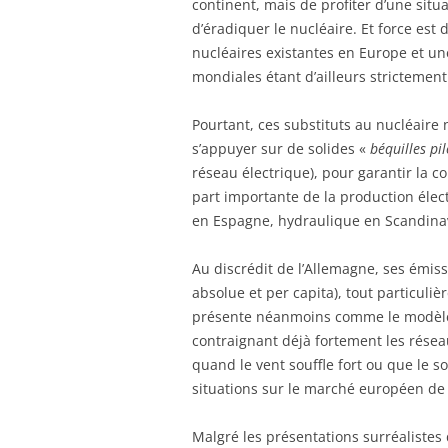
continent, mais de profiter d’une situ
d’éradiquer le nucléaire. Et force est d
nucléaires existantes en Europe et un
mondiales étant d’ailleurs strictement 
Pourtant, ces substituts au nucléaire n
s’appuyer sur de solides «
béquilles
pi
réseau électrique), pour garantir la c
part importante de la production élect
en Espagne, hydraulique en Scandinavi
Au discrédit de l’Allemagne, ses émis
absolue et per capita), tout particuliè
présente néanmoins comme le modèle à
contraignant déjà fortement les résea
quand le vent souffle fort ou que le sol
situations sur le marché européen de l’
Malgré les présentations surréalistes d