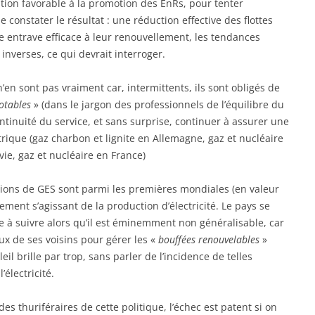
ation favorable à la promotion des EnRs, pour tenter
e constater le résultat : une réduction effective des flottes
e entrave efficace à leur renouvellement, les tendances
inverses, ce qui devrait interroger.
’en sont pas vraiment car, intermittents, ils sont obligés de
lotables
» (dans le jargon des professionnels de l’équilibre du
ontinuité du service, et sans surprise, continuer à assurer une
rique (gaz charbon et lignite en Allemagne, gaz et nucléaire
e, gaz et nucléaire en France)
sions de GES sont parmi les premières mondiales (en valeur
rement s’agissant de la production d’électricité. Le pays se
 suivre alors qu’il est éminemment non généralisable, car
ux de ses voisins pour gérer les «
bouffées renouvelables
»
eil brille par trop, sans parler de l’incidence de telles
électricité.
es thuriféraires de cette politique, l’échec est patent si on