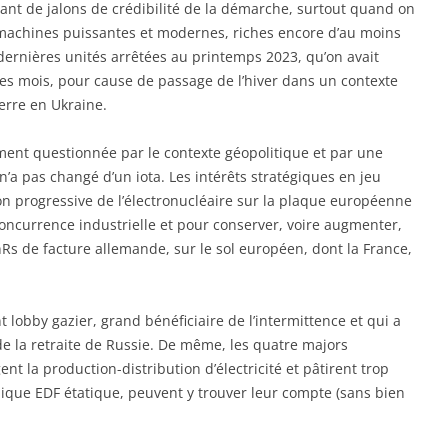
ant de jalons de crédibilité de la démarche, surtout quand on
machines puissantes et modernes, riches encore d’au moins
s dernières unités arrêtées au printemps 2023, qu’on avait
 mois, pour cause de passage de l’hiver dans un contexte
erre en Ukraine.
ement questionnée par le contexte géopolitique et par une
’a pas changé d’un iota. Les intérêts stratégiques en jeu
ion progressive de l’électronucléaire sur la plaque européenne
concurrence industrielle et pour conserver, voire augmenter,
nRs de facture allemande, sur le sol européen, dont la France,
lobby gazier, grand bénéficiaire de l’intermittence et qui a
e la retraite de Russie. De même, les quatre majors
nt la production-distribution d’électricité et pâtirent trop
onique EDF étatique, peuvent y trouver leur compte (sans bien