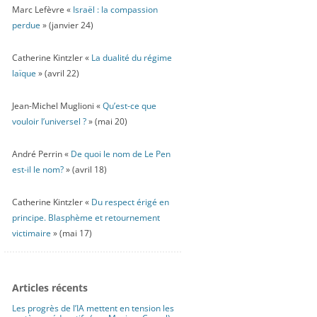
Marc Lefèvre «
Israël : la compassion
perdue
» (janvier 24)
Catherine Kintzler «
La dualité du régime
laïque
» (avril 22)
Jean-Michel Muglioni «
Qu’est-ce que
vouloir l’universel ?
» (mai 20)
André Perrin «
De quoi le nom de Le Pen
est-il le nom?
» (avril 18)
Catherine Kintzler «
Du respect érigé en
principe. Blasphème et retournement
victimaire
» (mai 17)
Articles récents
Les progrès de l’IA mettent en tension les