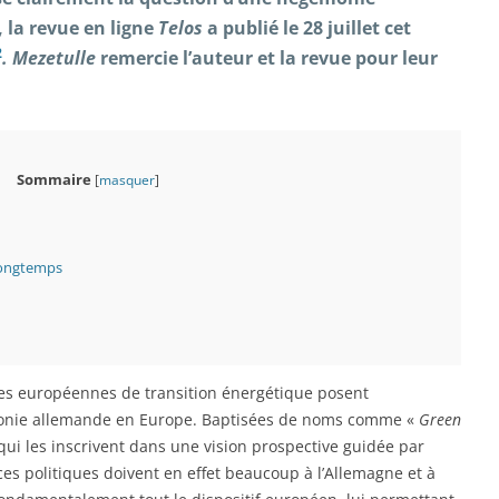
 la revue en ligne
Telos
a publié le 28 juillet cet
2
. Mezetulle
remercie l’auteur et la revue pour leur
.
Sommaire
[
masquer
]
longtemps
ues européennes de transition énergétique posent
monie allemande en Europe. Baptisées de noms comme «
Green
qui les inscrivent dans une vision prospective guidée par
 ces politiques doivent en effet beaucoup à l’Allemagne et à