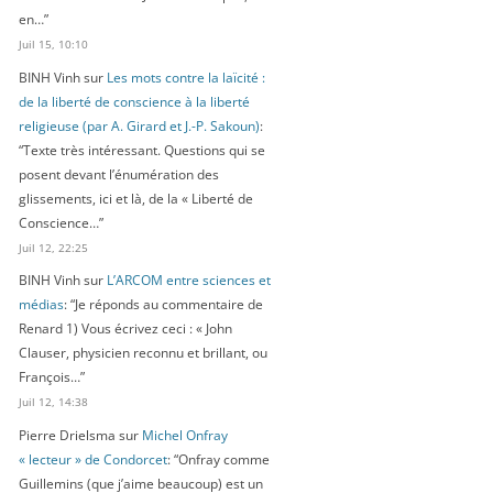
en…
”
Juil 15, 10:10
BINH Vinh
sur
Les mots contre la laïcité :
de la liberté de conscience à la liberté
religieuse (par A. Girard et J.-P. Sakoun)
:
“
Texte très intéressant. Questions qui se
posent devant l’énumération des
glissements, ici et là, de la « Liberté de
Conscience…
”
Juil 12, 22:25
BINH Vinh
sur
L’ARCOM entre sciences et
médias
: “
Je réponds au commentaire de
Renard 1) Vous écrivez ceci : « John
Clauser, physicien reconnu et brillant, ou
François…
”
Juil 12, 14:38
Pierre Drielsma
sur
Michel Onfray
« lecteur » de Condorcet
: “
Onfray comme
Guillemins (que j’aime beaucoup) est un