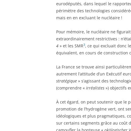
eurodéputés, dans lequel le rapporte
périmètre des technologies considéré
mais en en excluant le nucléaire !
Pour mémoire, le nucléaire ne figurai
extraordinairement restrictives : n’éta
3
4
» et les SMR
, ce qui excluait donc l
équivalent, en cours de construction o
La France se trouve ainsi particuliè
autrement l’attitude d’un Exécutif eur
stratégique
» s’agissant des technolog
(comprendre «
irréalistes
») objectifs e
À cet égard, on peut soutenir que le 
promotion de l’hydrogène vert, ont s
idéologiques et plus pragmatiques, co
sur certains segments grâce au coût de
camoufler la honteuse «
okölogischer V