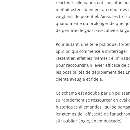
réacteurs allemands ont constitué aut
mettait ostensiblement au rebut des 
vingt ans de potentiel. Ainsi, les troi
quand même dû prolonger de quelques
de pénurie de gaz consécutive à la gu
Pour autant, une telle politique, fort
opinion qui commence à s’interroger, n
restent en effet les mêmes : éliminat
pour raccourcir un levier efficace de 
les possibilités de déploiement des E
cliente aveugle et fidèle.
Ce schéma est adoubé par un puissant 
su rapidement se ressourcer en aval d
5
historiques allemandes
qui se partage
longtemps de l’efficacité de l’anachr
sûr oublier Engie, en embuscade).