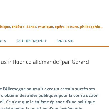
litique, théâtre, danse, musique, opéra, lecture, philosophie…
Aller
au
BLES
CATHERINE KINTZLER
ANCIEN SITE
contenu
ous influence allemande (par Gérard
l’Allemagne poursuit avec un certain succès ses
 d’obtenir des aides publiques pour la construction
1
ne
. Ce n’est que le énième épisode d’une politique
e clairement la question d’une hégémonie