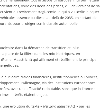
fondamentalement tout le dispositif européen, lui permettant
ientations, voire des décisions prises, qui dévieraient de sa
 souvient du revirement tragi-comique qui a vu Berlin bloquer
es véhicules essence ou diesel au-delà de 2035, en sortant de
burants pour protéger son industrie automobile.
nucléaire dans la démarche de transition et, plus
la place de la filière dans les mix électriques, en
s (Rome, Maastricht) qui affirment et réaffirment le principe
nergétiques.
le nucléaire d’aides financières, institutionnelles ou privées,
eloppement. L’Allemagne, via des institutions européennes
nées, avec une efficacité redoutable, sans que la France ait
mes intérêts étaient en jeu.
e, une évolution du texte «
Net Zero Industry Act
» par les