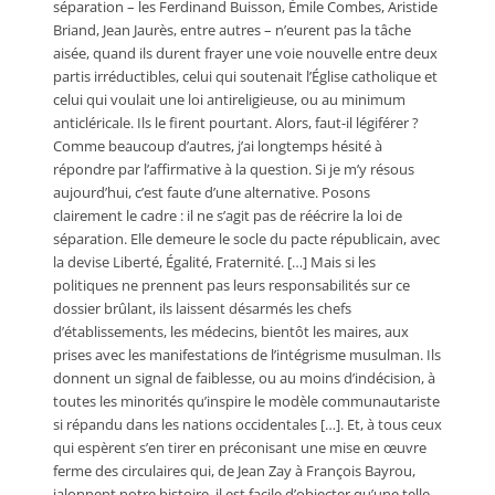
séparation – les Ferdinand Buisson, Émile Combes, Aristide
Briand, Jean Jaurès, entre autres – n’eurent pas la tâche
aisée, quand ils durent frayer une voie nouvelle entre deux
partis irréductibles, celui qui soutenait l’Église catholique et
celui qui voulait une loi antireligieuse, ou au minimum
anticléricale. Ils le firent pourtant. Alors, faut-il légiférer ?
Comme beaucoup d’autres, j’ai longtemps hésité à
répondre par l’affirmative à la question. Si je m’y résous
aujourd’hui, c’est faute d’une alternative. Posons
clairement le cadre : il ne s’agit pas de réécrire la loi de
séparation. Elle demeure le socle du pacte républicain, avec
la devise Liberté, Égalité, Fraternité. […] Mais si les
politiques ne prennent pas leurs responsabilités sur ce
dossier brûlant, ils laissent désarmés les chefs
d’établissements, les médecins, bientôt les maires, aux
prises avec les manifestations de l’intégrisme musulman. Ils
donnent un signal de faiblesse, ou au moins d’indécision, à
toutes les minorités qu’inspire le modèle communautariste
si répandu dans les nations occidentales […]. Et, à tous ceux
qui espèrent s’en tirer en préconisant une mise en œuvre
ferme des circulaires qui, de Jean Zay à François Bayrou,
jalonnent notre histoire, il est facile d’objecter qu’une telle