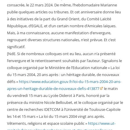
consacrée, le 22 mars 2024. De même, l’hebdomadaire Marianne
publie quelques articles ou tribunes. Et cet anniversaire donne lieu
à des initiatives de la part du Grand Orient, du Comité Laïcité
République, d’EGALE, et d’un certain nombre d’Amicales laïques.
Mais, à ma connaissance, aucune manifestation d’envergure,
regroupant diverses structures nationales, n’est prévue. Et c’est
significatif.
[NdE. Si de nombreux colloques ont eu lieu, aucun n’a présenté
l’envergure et le retentissement souhaités par l’auteur. Signalons le
colloque organisé par le Ministère de l’Education nationale « La loi
du 15 mars 2004, 20 ans après : un héritage durable, de nouveaux
défis »
https://www.education.gouv.fr/loi-du-15-mars-2004-20-ans-
apres-un-heritage-durable-de-nouveaux-defis-413877
le matin
du vendredi 15 mars au Lycée Diderot à Paris, honoré par la
présence du ministre Nicole Belloubet, et le colloque organisé par le
centre de recherches IDETCOM à l’Université de Toulouse-Capitole
les 14 et 15 mars « La loi du 15 mars 2004 vingt ans après.
Vêtements, religions et espace scolaire public »
https://www.ut-