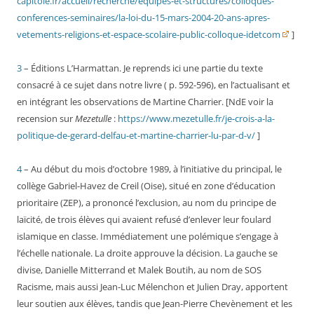
capitole.fr/accueil/recherche/equipes-et-structures/colloques-
conferences-seminaires/la-loi-du-15-mars-2004-20-ans-apres-
vetements-religions-et-espace-scolaire-public-colloque-idetcom
]
3
– Éditions L’Harmattan. Je reprends ici une partie du texte
consacré à ce sujet dans notre livre ( p. 592-596), en l’actualisant et
en intégrant les observations de Martine Charrier. [NdE voir la
recension sur
Mezetulle
:
https://www.mezetulle.fr/je-crois-a-la-
politique-de-gerard-delfau-et-martine-charrier-lu-par-d-v/
]
4
– Au début du mois d’octobre 1989, à l’initiative du principal, le
collège Gabriel-Havez de Creil (Oise), situé en zone d’éducation
prioritaire (ZEP), a prononcé l’exclusion, au nom du principe de
laïcité, de trois élèves qui avaient refusé d’enlever leur foulard
islamique en classe. Immédiatement une polémique s’engage à
l’échelle nationale. La droite approuve la décision. La gauche se
divise, Danielle Mitterrand et Malek Boutih, au nom de SOS
Racisme, mais aussi Jean-Luc Mélenchon et Julien Dray, apportent
leur soutien aux élèves, tandis que Jean-Pierre Chevènement et les