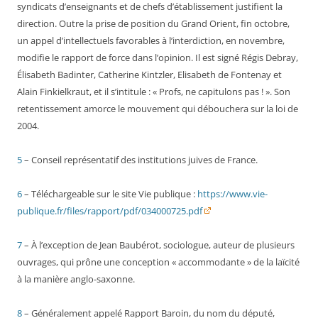
syndicats d’enseignants et de chefs d’établissement justifient la
direction. Outre la prise de position du Grand Orient, fin octobre,
un appel d’intellectuels favorables à l’interdiction, en novembre,
modifie le rapport de force dans l’opinion. Il est signé Régis Debray,
Élisabeth Badinter, Catherine Kintzler, Elisabeth de Fontenay et
Alain Finkielkraut, et il s’intitule : « Profs, ne capitulons pas ! ». Son
retentissement amorce le mouvement qui débouchera sur la loi de
2004.
5
– Conseil représentatif des institutions juives de France.
6
– Téléchargeable sur le site Vie publique :
https://www.vie-
publique.fr/files/rapport/pdf/034000725.pdf
7
– À l’exception de Jean Baubérot, sociologue, auteur de plusieurs
ouvrages, qui prône une conception « accommodante » de la laïcité
à la manière anglo-saxonne.
8
– Généralement appelé Rapport Baroin, du nom du député,