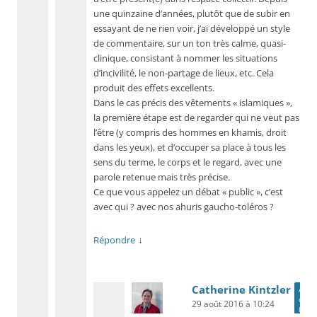
une quinzaine d’années, plutôt que de subir en
essayant de ne rien voir, j’ai développé un style
de commentaire, sur un ton très calme, quasi-
clinique, consistant à nommer les situations
d’incivilité, le non-partage de lieux, etc. Cela
produit des effets excellents.
Dans le cas précis des vêtements « islamiques »,
la première étape est de regarder qui ne veut pas
l’être (y compris des hommes en khamis, droit
dans les yeux), et d’occuper sa place à tous les
sens du terme, le corps et le regard, avec une
parole retenue mais très précise.
Ce que vous appelez un débat « public », c’est
avec qui ? avec nos ahuris gaucho-toléros ?
↓
Répondre
Catherine Kintzler
Aute
de
29 août 2016 à 10:24
l’arti