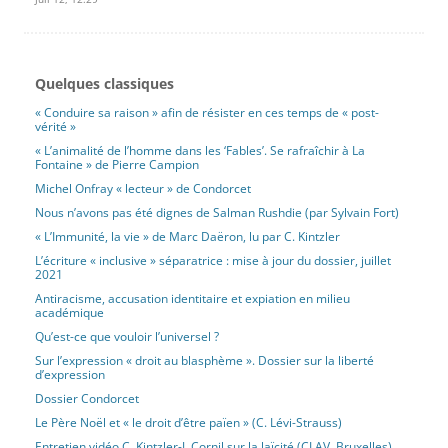
Quelques classiques
« Conduire sa raison » afin de résister en ces temps de « post-
vérité »
« L’animalité de l’homme dans les ‘Fables’. Se rafraîchir à La
Fontaine » de Pierre Campion
Michel Onfray « lecteur » de Condorcet
Nous n’avons pas été dignes de Salman Rushdie (par Sylvain Fort)
« L’Immunité, la vie » de Marc Daëron, lu par C. Kintzler
L’écriture « inclusive » séparatrice : mise à jour du dossier, juillet
2021
Antiracisme, accusation identitaire et expiation en milieu
académique
Qu’est-ce que vouloir l’universel ?
Sur l’expression « droit au blasphème ». Dossier sur la liberté
d’expression
Dossier Condorcet
Le Père Noël et « le droit d’être païen » (C. Lévi-Strauss)
Entretien vidéo C. Kintzler-J. Cornil sur la laïcité (CLAV, Bruxelles)