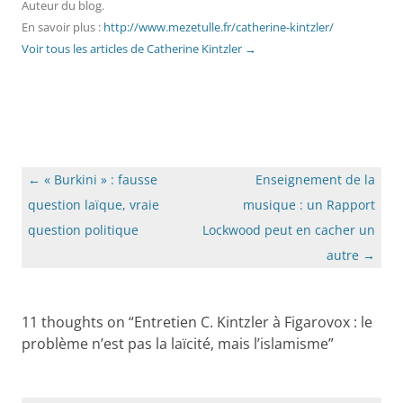
Auteur du blog.
En savoir plus :
http://www.mezetulle.fr/catherine-kintzler/
Voir tous les articles de Catherine Kintzler
→
Navigation
←
« Burkini » : fausse
Enseignement de la
des
question laïque, vraie
musique : un Rapport
articles
question politique
Lockwood peut en cacher un
autre
→
11 thoughts on “
Entretien C. Kintzler à Figarovox : le
problème n’est pas la laïcité, mais l’islamisme
”