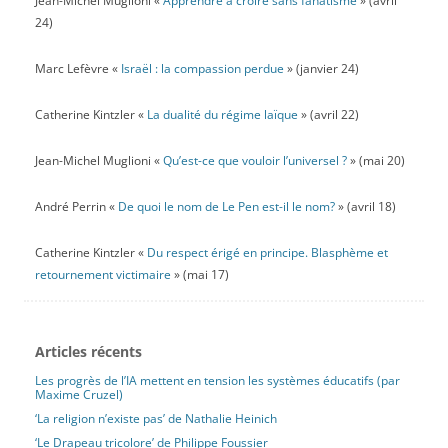
Jean-Michel Muglioni «
Apprendre à croire sans fanatisme
» (avril
24)
Marc Lefèvre «
Israël : la compassion perdue
» (janvier 24)
Catherine Kintzler «
La dualité du régime laïque
» (avril 22)
Jean-Michel Muglioni «
Qu’est-ce que vouloir l’universel ?
» (mai 20)
André Perrin «
De quoi le nom de Le Pen est-il le nom?
» (avril 18)
Catherine Kintzler «
Du respect érigé en principe. Blasphème et
retournement victimaire
» (mai 17)
Articles récents
Les progrès de l’IA mettent en tension les systèmes éducatifs (par
Maxime Cruzel)
‘La religion n’existe pas’ de Nathalie Heinich
‘Le Drapeau tricolore’ de Philippe Foussier