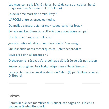
Les mots contre la laïcité : de la liberté de conscience à la liberté
religieuse (par A. Girard et J.-P. Sakoun)
La deuxième mort de Samuel Paty ?
L’ARCOM entre sciences et médias
Quand les casseurs viendront « jusque dans nos bras »
En relisant ‘Les Dieux ont soif’ – Rappels pour notre temps
Une histoire longue de la laïcité
Journée nationale de commémoration de l’esclavage
Sur les fondements ésotériques de l’intersectionnalité
Vous avez dit « allégeance » ?
Orthographe : résultat d’une politique délibérée de désinstruction
Renier les origines, haïr l’original (par Jean-Pierre Sakoun)
La psychiatrisation des dissidents de l’islam (II) par S. Elmansour et
Q. Bérard
Brèves
Communiqué des membres du ‘Conseil des sages de la laïcité’ :
soutien à Ghaleb Bencheikh