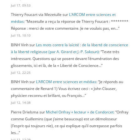
Juil 17, 09:53
Thierry Foucart via Mezetulle
sur
L’ARCOM entre sciences et
médias
: “
Mezetulle a reçu la réponse de Thierry Foucart : ********
Réponse : merci de votre commentaire. Je ne voulais pas, en…
”
Juil 15, 10:10
BINH Vinh
sur
Les mots contre la laïcité : de la liberté de conscience
à la liberté religieuse (par A. Girard et J.-P. Sakoun)
: “
Texte très
intéressant. Questions qui se posent devant l’énumération des
glissements, ici et là, de la « Liberté de Conscience…
”
Juil 12, 22:25
BINH Vinh
sur
L’ARCOM entre sciences et médias
: “
Je réponds au
commentaire de Renard 1) Vous écrivez ceci : « John Clauser,
physicien reconnu et brillant, ou François…
”
Juil 12, 14:38
Pierre Drielsma
sur
Michel Onfray « lecteur » de Condorcet
: “
Onfray
comme Guillemins (que j’aime beaucoup) est un démolisseur
(l’esprit qui toujours nie), ce qui explique qu’il outrepasse parfois
les…
”
Juil 12, 12:29