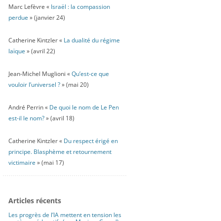
Marc Lefèvre «
Israël : la compassion
perdue
» (janvier 24)
Catherine Kintzler «
La dualité du régime
laïque
» (avril 22)
Jean-Michel Muglioni «
Qu’est-ce que
vouloir l’universel ?
» (mai 20)
André Perrin «
De quoi le nom de Le Pen
est-il le nom?
» (avril 18)
Catherine Kintzler «
Du respect érigé en
principe. Blasphème et retournement
victimaire
» (mai 17)
Articles récents
Les progrès de l’IA mettent en tension les