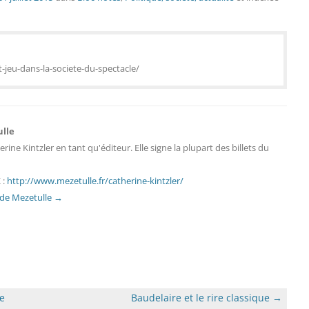
-jeu-dans-la-societe-du-spectacle/
ulle
erine Kintzler en tant qu'éditeur. Elle signe la plupart des billets du
 :
http://www.mezetulle.fr/catherine-kintzler/
s de Mezetulle
→
de
Baudelaire et le rire classique
→