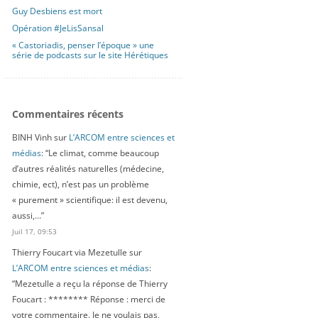
Guy Desbiens est mort
Opération #JeLisSansal
« Castoriadis, penser l’époque » une
série de podcasts sur le site Hérétiques
Commentaires récents
BINH Vinh
sur
L’ARCOM entre sciences et
médias
: “
Le climat, comme beaucoup
d’autres réalités naturelles (médecine,
chimie, ect), n’est pas un problème
« purement » scientifique: il est devenu,
aussi,…
”
Juil 17, 09:53
Thierry Foucart via Mezetulle
sur
L’ARCOM entre sciences et médias
:
“
Mezetulle a reçu la réponse de Thierry
Foucart : ******** Réponse : merci de
votre commentaire. Je ne voulais pas,