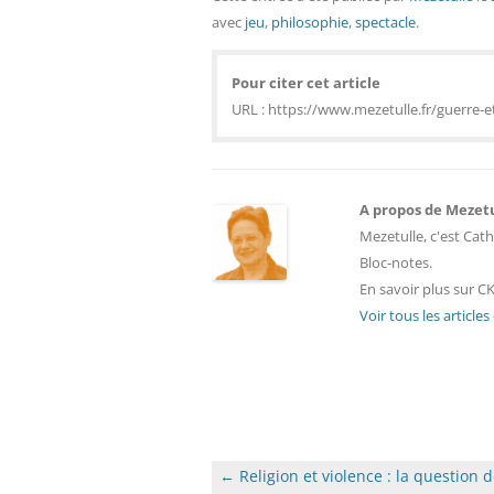
avec
jeu
,
philosophie
,
spectacle
.
Pour citer cet article
URL : https://www.mezetulle.fr/guerre-et
A propos de Mezet
Mezetulle, c'est Cath
Bloc-notes.
En savoir plus sur CK
Voir tous les article
Navigation
←
Religion et violence : la question 