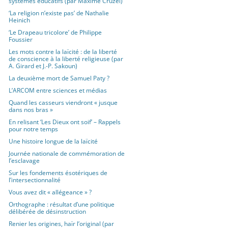
systèmes éducatifs (par Maxime Cruzel)
‘La religion n’existe pas’ de Nathalie
Heinich
‘Le Drapeau tricolore’ de Philippe
Foussier
Les mots contre la laïcité : de la liberté
de conscience à la liberté religieuse (par
A. Girard et J.-P. Sakoun)
La deuxième mort de Samuel Paty ?
L’ARCOM entre sciences et médias
Quand les casseurs viendront « jusque
dans nos bras »
En relisant ‘Les Dieux ont soif’ – Rappels
pour notre temps
Une histoire longue de la laïcité
Journée nationale de commémoration de
l’esclavage
Sur les fondements ésotériques de
l’intersectionnalité
Vous avez dit « allégeance » ?
Orthographe : résultat d’une politique
délibérée de désinstruction
Renier les origines, haïr l’original (par