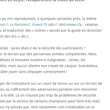
’ai pu lire reproduisent, à quelques variantes près, la même
ost
,
Le Parisien
,
France TV Info
,
Metronews
)) : relation
o, et traduction des « ordres » lancés par le guide en direction
t des tirs », etc.).
le : qu’en était-il de la sécurité des participants ?
sur le terrain par des personnes armées compétentes. Mais,
étails et trouvent matière à indignation : certes, les
alles, mais aucun d’entre eux n’avait de casque. Scandaleux,
aller jouer sans s’équiper correctement !
yer de s’introduire sur un court de tennis ou sur un terrain de
 jeu où s’affrontent des adversaires) pendant une rencontre
à la télé. Là on n’aurait pas trop de problèmes de sécurité
ée par le service de certains champions peut faire très mal).
us n’y pensez pas. Non seulement c’est irréalisable car la