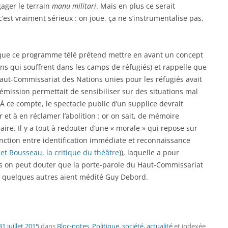
gager le terrain
manu militari
. Mais en plus ce serait
est vraiment sérieux : on joue, ça ne s’instrumentalise pas,
 que ce programme télé prétend mettre en avant un concept
ens qui souffrent dans les camps de réfugiés) et rappelle que
Haut-Commissariat des Nations unies pour les réfugiés avait
mission permettait de sensibiliser sur des situations mal
 ce compte, le spectacle public d’un supplice devrait
t à en réclamer l’abolition : or on sait, de mémoire
raire. Il y a tout à redouter d’une « morale » qui repose sur
tinction entre identification immédiate et reconnaissance
 et Rousseau, la critique du théâtre
)), laquelle a pour
ais on peut douter que la porte-parole du Haut-Commissariat
et quelques autres aient médité Guy Debord.
31 juillet 2015
dans
Bloc-notes
,
Politique, société, actualité
et indexée