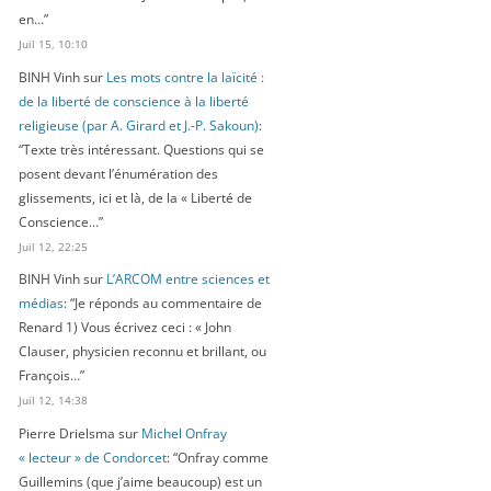
en…
”
Juil 15, 10:10
BINH Vinh
sur
Les mots contre la laïcité :
de la liberté de conscience à la liberté
religieuse (par A. Girard et J.-P. Sakoun)
:
“
Texte très intéressant. Questions qui se
posent devant l’énumération des
glissements, ici et là, de la « Liberté de
Conscience…
”
Juil 12, 22:25
BINH Vinh
sur
L’ARCOM entre sciences et
médias
: “
Je réponds au commentaire de
Renard 1) Vous écrivez ceci : « John
Clauser, physicien reconnu et brillant, ou
François…
”
Juil 12, 14:38
Pierre Drielsma
sur
Michel Onfray
« lecteur » de Condorcet
: “
Onfray comme
Guillemins (que j’aime beaucoup) est un