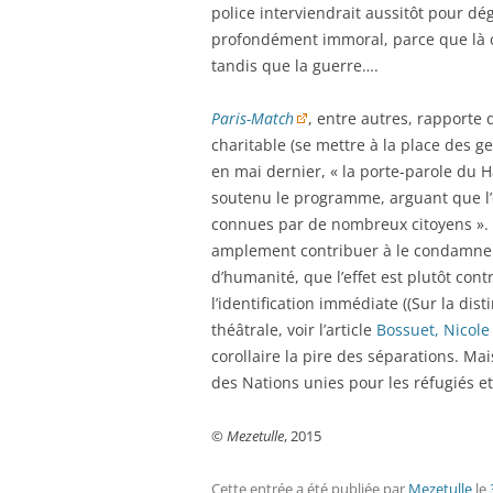
police interviendrait aussitôt pour dé
profondément immoral, parce que là c’
tandis que la guerre….
Paris-Match
, entre autres, rapporte
charitable (se mettre à la place des g
en mai dernier, « la porte-parole du 
soutenu le programme, arguant que l’é
connues par de nombreux citoyens ». À
amplement contribuer à le condamner e
d’humanité, que l’effet est plutôt cont
l’identification immédiate ((Sur la dis
théâtrale, voir l’article
Bossuet, Nicole
corollaire la pire des séparations. M
des Nations unies pour les réfugiés 
©
Mezetulle
, 2015
Cette entrée a été publiée
par
Mezetulle
le