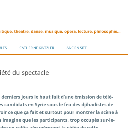
litique, théâtre, danse, musique, opéra, lecture, philosophie…
Aller
au
BLES
CATHERINE KINTZLER
ANCIEN SITE
contenu
iété du spectacle
derniers jours le haut fait d’une émission de télé-
es candidats en Syrie sous le feu des djihadistes de
voir ce que ça fait et surtout pour montrer la scène à
n imagine que les participants, trop occupés sur-le-
ndre en
selfie
, récupéreront la vidéo de cette