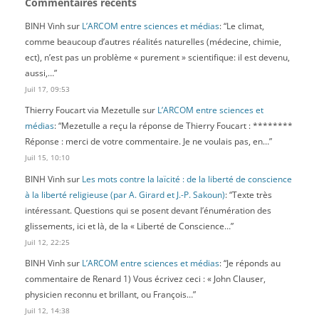
Commentaires récents
BINH Vinh
sur
L’ARCOM entre sciences et médias
: “
Le climat,
comme beaucoup d’autres réalités naturelles (médecine, chimie,
ect), n’est pas un problème « purement » scientifique: il est devenu,
aussi,…
”
Juil 17, 09:53
Thierry Foucart via Mezetulle
sur
L’ARCOM entre sciences et
médias
: “
Mezetulle a reçu la réponse de Thierry Foucart : ********
Réponse : merci de votre commentaire. Je ne voulais pas, en…
”
Juil 15, 10:10
BINH Vinh
sur
Les mots contre la laïcité : de la liberté de conscience
à la liberté religieuse (par A. Girard et J.-P. Sakoun)
: “
Texte très
intéressant. Questions qui se posent devant l’énumération des
glissements, ici et là, de la « Liberté de Conscience…
”
Juil 12, 22:25
BINH Vinh
sur
L’ARCOM entre sciences et médias
: “
Je réponds au
commentaire de Renard 1) Vous écrivez ceci : « John Clauser,
physicien reconnu et brillant, ou François…
”
Juil 12, 14:38