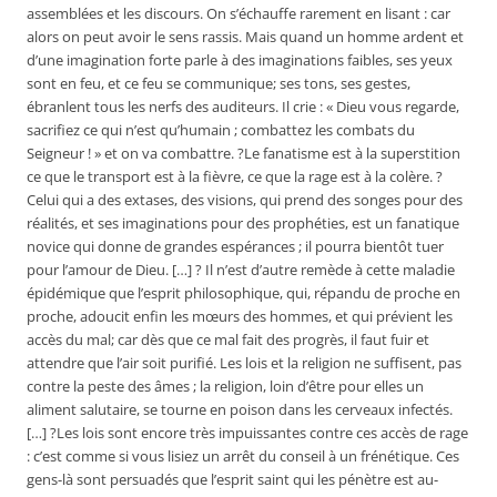
assemblées et les discours. On s’échauffe rarement en lisant : car
alors on peut avoir le sens rassis. Mais quand un homme ardent et
d’une imagination forte parle à des imaginations faibles, ses yeux
sont en feu, et ce feu se communique; ses tons, ses gestes,
ébranlent tous les nerfs des auditeurs. Il crie : « Dieu vous regarde,
sacrifiez ce qui n’est qu’humain ; combattez les combats du
Seigneur ! » et on va combattre. ?Le fanatisme est à la superstition
ce que le transport est à la fièvre, ce que la rage est à la colère. ?
Celui qui a des extases, des visions, qui prend des songes pour des
réalités, et ses imaginations pour des prophéties, est un fanatique
novice qui donne de grandes espérances ; il pourra bientôt tuer
pour l’amour de Dieu. […] ? Il n’est d’autre remède à cette maladie
épidémique que l’esprit philosophique, qui, répandu de proche en
proche, adoucit enfin les mœurs des hommes, et qui prévient les
accès du mal; car dès que ce mal fait des progrès, il faut fuir et
attendre que l’air soit purifié. Les lois et la religion ne suffisent, pas
contre la peste des âmes ; la religion, loin d’être pour elles un
aliment salutaire, se tourne en poison dans les cerveaux infectés.
[…] ?Les lois sont encore très impuissantes contre ces accès de rage
: c’est comme si vous lisiez un arrêt du conseil à un frénétique. Ces
gens-là sont persuadés que l’esprit saint qui les pénètre est au-