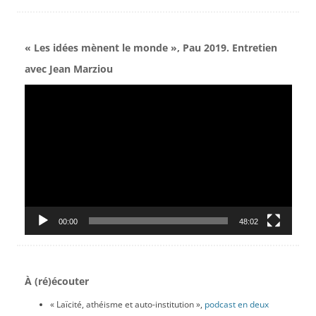
« Les idées mènent le monde », Pau 2019. Entretien
avec Jean Marziou
Lecteur
vidéo
00:00
48:02
À (ré)écouter
« Laïcité, athéisme et auto-institution »,
podcast en deux