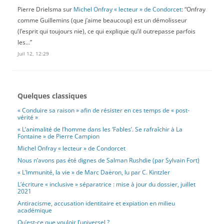
Pierre Drielsma
sur
Michel Onfray « lecteur » de Condorcet
: “
Onfray
comme Guillemins (que j’aime beaucoup) est un démolisseur
(l’esprit qui toujours nie), ce qui explique qu’il outrepasse parfois
les…
”
Juil 12, 12:29
Quelques classiques
« Conduire sa raison » afin de résister en ces temps de « post-
vérité »
« L’animalité de l’homme dans les ‘Fables’. Se rafraîchir à La
Fontaine » de Pierre Campion
Michel Onfray « lecteur » de Condorcet
Nous n’avons pas été dignes de Salman Rushdie (par Sylvain Fort)
« L’Immunité, la vie » de Marc Daëron, lu par C. Kintzler
L’écriture « inclusive » séparatrice : mise à jour du dossier, juillet
2021
Antiracisme, accusation identitaire et expiation en milieu
académique
Qu’est-ce que vouloir l’universel ?