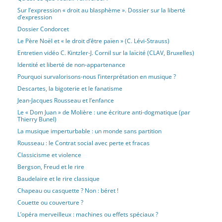
Sur l’expression « droit au blasphème ». Dossier sur la liberté
d’expression
Dossier Condorcet
Le Père Noël et « le droit d’être païen » (C. Lévi-Strauss)
Entretien vidéo C. Kintzler-J. Cornil sur la laïcité (CLAV, Bruxelles)
Identité et liberté de non-appartenance
Pourquoi survalorisons-nous l’interprétation en musique ?
Descartes, la bigoterie et le fanatisme
Jean-Jacques Rousseau et l’enfance
Le « Dom Juan » de Molière : une écriture anti-dogmatique (par
Thierry Bunel)
La musique imperturbable : un monde sans partition
Rousseau : le Contrat social avec perte et fracas
Classicisme et violence
Bergson, Freud et le rire
Baudelaire et le rire classique
Chapeau ou casquette ? Non : béret !
Couette ou couverture ?
L’opéra merveilleux : machines ou effets spéciaux ?