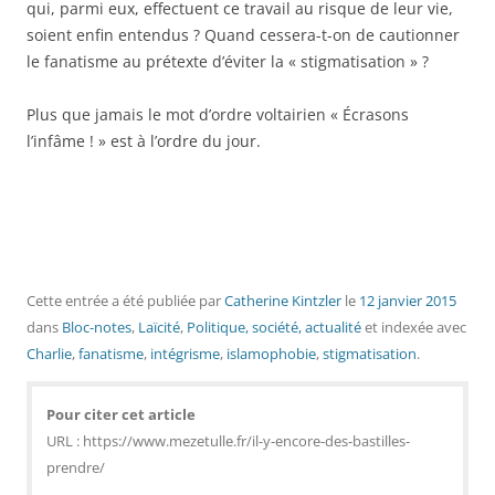
qui, parmi eux, effectuent ce travail au risque de leur vie,
soient enfin entendus ? Quand cessera-t-on de cautionner
le fanatisme au prétexte d’éviter la « stigmatisation » ?
Plus que jamais le mot d’ordre voltairien « Écrasons
l’infâme ! » est à l’ordre du jour.
Cette entrée a été publiée
par
Catherine Kintzler
le
12 janvier 2015
dans
Bloc-notes
,
Laïcité
,
Politique, société, actualité
et indexée avec
Charlie
,
fanatisme
,
intégrisme
,
islamophobie
,
stigmatisation
.
Pour citer cet article
URL : https://www.mezetulle.fr/il-y-encore-des-bastilles-
prendre/