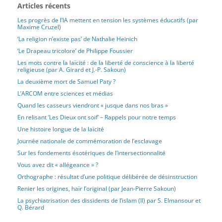
Articles récents
Les progrès de l’IA mettent en tension les systèmes éducatifs (par
Maxime Cruzel)
‘La religion n’existe pas’ de Nathalie Heinich
‘Le Drapeau tricolore’ de Philippe Foussier
Les mots contre la laïcité : de la liberté de conscience à la liberté
religieuse (par A. Girard et J.-P. Sakoun)
La deuxième mort de Samuel Paty ?
L’ARCOM entre sciences et médias
Quand les casseurs viendront « jusque dans nos bras »
En relisant ‘Les Dieux ont soif’ – Rappels pour notre temps
Une histoire longue de la laïcité
Journée nationale de commémoration de l’esclavage
Sur les fondements ésotériques de l’intersectionnalité
Vous avez dit « allégeance » ?
Orthographe : résultat d’une politique délibérée de désinstruction
Renier les origines, haïr l’original (par Jean-Pierre Sakoun)
La psychiatrisation des dissidents de l’islam (II) par S. Elmansour et
Q. Bérard