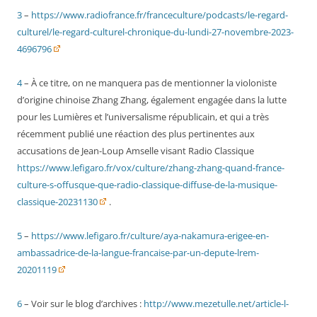
3
–
https://www.radiofrance.fr/franceculture/podcasts/le-regard-
culturel/le-regard-culturel-chronique-du-lundi-27-novembre-2023-
4696796
4
– À ce titre, on ne manquera pas de mentionner la violoniste
d’origine chinoise Zhang Zhang, également engagée dans la lutte
pour les Lumières et l’universalisme républicain, et qui a très
récemment publié une réaction des plus pertinentes aux
accusations de Jean-Loup Amselle visant Radio Classique
https://www.lefigaro.fr/vox/culture/zhang-zhang-quand-france-
culture-s-offusque-que-radio-classique-diffuse-de-la-musique-
classique-20231130
.
5
–
https://www.lefigaro.fr/culture/aya-nakamura-erigee-en-
ambassadrice-de-la-langue-francaise-par-un-depute-lrem-
20201119
6
– Voir sur le blog d’archives :
http://www.mezetulle.net/article-l-