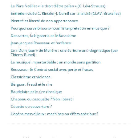
Le Père Noël et « le droit d’être païen » (C. Lévi-Strauss)
Entretien vidéo C. Kintzler-J. Cornil sur la laïcité (CLAV, Bruxelles)
Identité et liberté de non-appartenance
Pourquoi survalorisons-nous l’interprétation en musique ?
Descartes, la bigoterie et le fanatisme
Jean-Jacques Rousseau et l’enfance
Le « Dom Juan » de Molière : une écriture anti-dogmatique (par
Thierry Bunel)
La musique imperturbable : un monde sans partition
Rousseau : le Contrat social avec perte et fracas
Classicisme et violence
Bergson, Freud et le rire
Baudelaire et le rire classique
Chapeau ou casquette ? Non : béret !
Couette ou couverture ?
L’opéra merveilleux : machines ou effets spéciaux ?