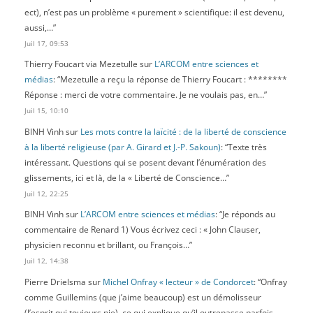
ect), n’est pas un problème « purement » scientifique: il est devenu,
aussi,…
”
Juil 17, 09:53
Thierry Foucart via Mezetulle
sur
L’ARCOM entre sciences et
médias
: “
Mezetulle a reçu la réponse de Thierry Foucart : ********
Réponse : merci de votre commentaire. Je ne voulais pas, en…
”
Juil 15, 10:10
BINH Vinh
sur
Les mots contre la laïcité : de la liberté de conscience
à la liberté religieuse (par A. Girard et J.-P. Sakoun)
: “
Texte très
intéressant. Questions qui se posent devant l’énumération des
glissements, ici et là, de la « Liberté de Conscience…
”
Juil 12, 22:25
BINH Vinh
sur
L’ARCOM entre sciences et médias
: “
Je réponds au
commentaire de Renard 1) Vous écrivez ceci : « John Clauser,
physicien reconnu et brillant, ou François…
”
Juil 12, 14:38
Pierre Drielsma
sur
Michel Onfray « lecteur » de Condorcet
: “
Onfray
comme Guillemins (que j’aime beaucoup) est un démolisseur
(l’esprit qui toujours nie), ce qui explique qu’il outrepasse parfois