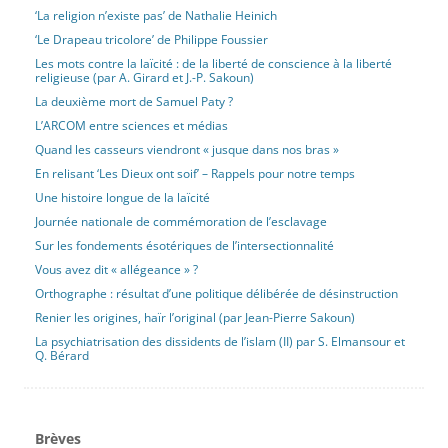
‘La religion n’existe pas’ de Nathalie Heinich
‘Le Drapeau tricolore’ de Philippe Foussier
Les mots contre la laïcité : de la liberté de conscience à la liberté
religieuse (par A. Girard et J.-P. Sakoun)
La deuxième mort de Samuel Paty ?
L’ARCOM entre sciences et médias
Quand les casseurs viendront « jusque dans nos bras »
En relisant ‘Les Dieux ont soif’ – Rappels pour notre temps
Une histoire longue de la laïcité
Journée nationale de commémoration de l’esclavage
Sur les fondements ésotériques de l’intersectionnalité
Vous avez dit « allégeance » ?
Orthographe : résultat d’une politique délibérée de désinstruction
Renier les origines, haïr l’original (par Jean-Pierre Sakoun)
La psychiatrisation des dissidents de l’islam (II) par S. Elmansour et
Q. Bérard
Brèves