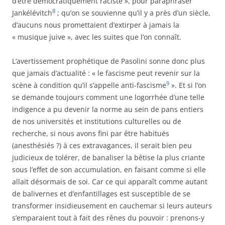
d’être démocratiquement raciste », pour paraphraser
8
Jankélévitch
; qu’on se souvienne qu’il y a près d’un siècle,
d’aucuns nous promettaient d’extirper à jamais la
« musique juive », avec les suites que l’on connaît.
L’avertissement prophétique de Pasolini sonne donc plus
que jamais d’actualité : « le fascisme peut revenir sur la
9
scène à condition qu’il s’appelle anti-fascisme
». Et si l’on
se demande toujours comment une logorrhée d’une telle
indigence a pu devenir la norme au sein de pans entiers
de nos universités et institutions culturelles ou de
recherche, si nous avons fini par être habitués
(anesthésiés ?) à ces extravagances, il serait bien peu
judicieux de tolérer, de banaliser la bêtise la plus criante
sous l’effet de son accumulation, en faisant comme si elle
allait désormais de soi. Car ce qui apparaît comme autant
de balivernes et d’enfantillages est susceptible de se
transformer insidieusement en cauchemar si leurs auteurs
s’emparaient tout à fait des rênes du pouvoir : prenons-y