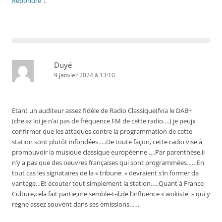
↓
Répondre
Duyé
9 janvier 2024 à 13:10
Etant un auditeur assez fidèle de Radio Classique(fvia le DAB+
(che »z loi je n’ai pas de fréquence FM de cette radio….) je peujx
confirmer que les attaques contre la programmation de cette
station sont plutôt infondées…..De toute façon, cette radio vise à
promouvoir la musique classique européenne ….Par parenthèse,il
n’y a pas que des oeuvres françaises qui sont programmées……En
tout cas les signataires de la « tribune » devraient s’in former da
vantage…Et écouter tout simplement la station…..Quant à France
Culture,cela fait partie,me semble-t-il,de l’influence « wokiste » qui y
règne assez souvent dans ses émissions……