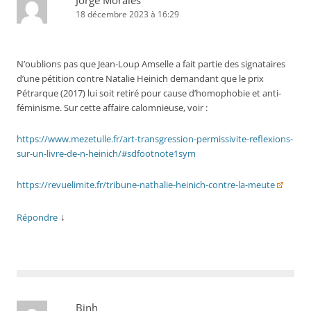
Jorge Morales
18 décembre 2023 à 16:29
N’oublions pas que Jean-Loup Amselle a fait partie des signataires
d’une pétition contre Natalie Heinich demandant que le prix
Pétrarque (2017) lui soit retiré pour cause d’homophobie et anti-
féminisme. Sur cette affaire calomnieuse, voir :
https://www.mezetulle.fr/art-transgression-permissivite-reflexions-
sur-un-livre-de-n-heinich/#sdfootnote1sym
https://revuelimite.fr/tribune-nathalie-heinich-contre-la-meute
↓
Répondre
Binh