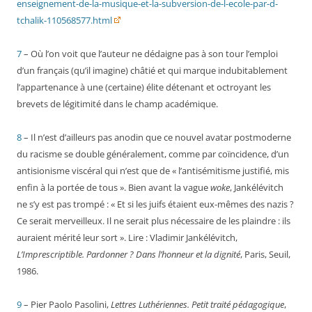
enseignement-de-la-musique-et-la-subversion-de-l-ecole-par-d-
tchalik-110568577.html
7
– Où l’on voit que l’auteur ne dédaigne pas à son tour l’emploi
d’un français (qu’il imagine) châtié et qui marque indubitablement
l’appartenance à une (certaine) élite détenant et octroyant les
brevets de légitimité dans le champ académique.
8
– Il n’est d’ailleurs pas anodin que ce nouvel avatar postmoderne
du racisme se double généralement, comme par coïncidence, d’un
antisionisme viscéral qui n’est que de « l’antisémitisme justifié, mis
enfin à la portée de tous ». Bien avant la vague
woke
, Jankélévitch
ne s’y est pas trompé : « Et si les juifs étaient eux-mêmes des nazis ?
Ce serait merveilleux. Il ne serait plus nécessaire de les plaindre : ils
auraient mérité leur sort ». Lire : Vladimir Jankélévitch,
L’Imprescriptible. Pardonner ? Dans l’honneur et la dignité
, Paris, Seuil,
1986.
9
– Pier Paolo Pasolini,
Lettres Luthériennes. Petit traité pédagogique
,