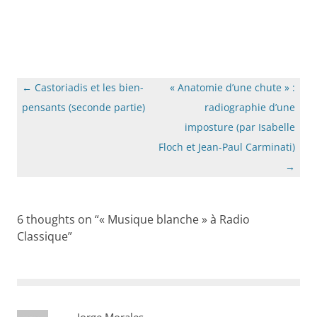
Navigation
←
Castoriadis et les bien-
« Anatomie d’une chute » :
des
pensants (seconde partie)
radiographie d’une
articles
imposture (par Isabelle
Floch et Jean-Paul Carminati)
→
6 thoughts on “
« Musique blanche » à Radio
Classique
”